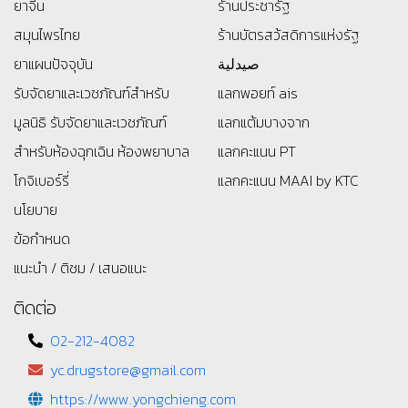
ยาจีน
ร้านประชารัฐ
สมุนไพรไทย
ร้านบัตรสว้สดิการแห่งรัฐ
ยาแผนปัจจุบัน
صيدلية
รับจัดยาและเวชภัณฑ์สำหรับ
แลกพอยท์ ais
มูลนิธิ
รับจัดยาและเวชภัณฑ์
แลกแต้มบางจาก
สำหรับห้องฉุกเฉิน ห้องพยาบาล
แลกคะแนน PT
โกจิเบอร์รี่
แลกคะแนน MAAI by KTC
นโยบาย
ข้อกำหนด
แนะนำ / ติชม / เสนอแนะ
ติดต่อ
02-212-4082
yc.drugstore@gmail.com
https://www.yongchieng.com