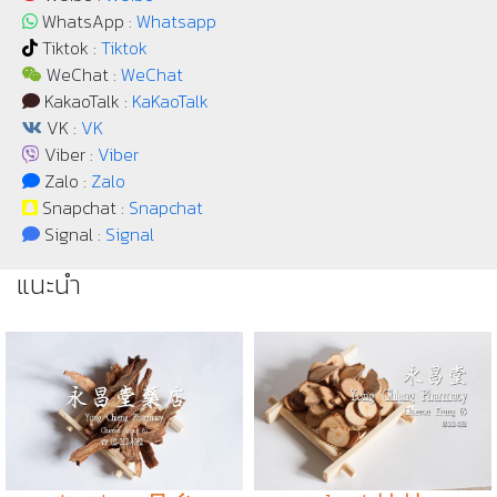
WhatsApp :
Whatsapp
Tiktok :
Tiktok
WeChat :
WeChat
KakaoTalk :
KaKaoTalk
VK :
VK
Viber :
Viber
Zalo :
Zalo
Snapchat :
Snapchat
Signal :
Signal
แนะนำ