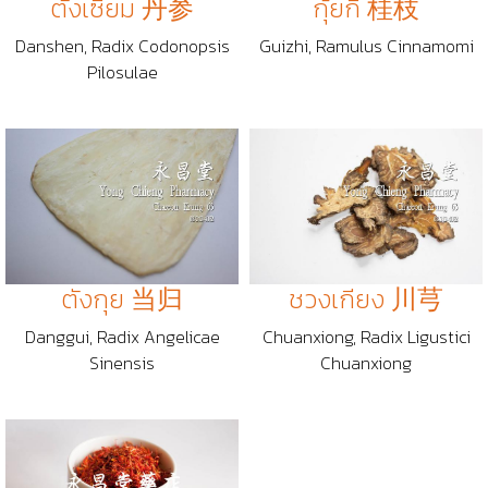
ตังเซียม 丹参
กุ้ยกี 桂枝
Danshen, Radix Codonopsis
Guizhi, Ramulus Cinnamomi
Pilosulae
ตังกุย 当归
ชวงเกียง 川芎
Danggui, Radix Angelicae
Chuanxiong, Radix Ligustici
Sinensis
Chuanxiong