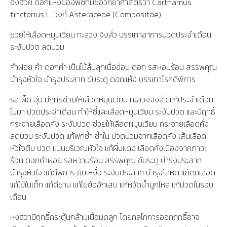
อั่งฮวย ดอกแห้งของพืชที่มีชื่อวิทยาศาสตร์ว่า Carthamus
tinctorius L. วงศ์ Asteraceae (Compositae)
ช่วยให้เลือดหมุนเวียน ทะลวง จิงลั่ว บรรเทาอาการปวดประจำเดือน
ระงับปวด ลดบวม
คำฝอย คำ ดอกคำ เป็นไม้ล้มลุกเนื้ออ่อน ดอก รสหอมร้อน สรรพคุณ
บำรุงหัวใจ บำรุงประสาท ขับระดู ดอกแห้ง บรรเทาโรคดีพิการ
รสเผ็ด อุ่น มีฤทธิ์ช่วยให้เลือดหมุนเวียน ทะลวงจิงลั่ว แก้ประจำเดือน
ไม่มา ปวดประจำเดือน ทำให้ซี่และเลือดหมุนเวียน ระงับปวด และมีฤทธิ์
กระจายเลือดคั่ง ระงับปวด ช่วยให้เลือดหมุนเวียน กระจายเลือดคั่ง
ลดบวม ระงับปวด แก้ฟกช้ำ ช้ำใน ปวดบวมจากเลือดคั่ง เส้นเลือด
หัวใจตีบ ปวด แน่นบริเวณหัวใจ แก้ผื่นแดง เลือดคั่งเนื่องจากภาวะ
ร้อน ดอกคำฝอย รสหวานร้อน สรรพคุณ ขับระดู บำรุงประสาท
บำรุงหัวใจ แก้ดีพิการ ขับเหงื่อ ระงับประสาท บำรุงโลหิต แก้ตกเลือด
แก้ไข้ในเด็ก แก้ดีซ่าน แก้ไขข้ออักเสบ แก้หวัดน้ำมูกไหล แก้ปวดในรอบ
เดือน
หงฮวามีฤทธิ์กระตุ้นกล้ามเนื้อมดลูก โดยกลไกการออกฤทธิ์อาจ