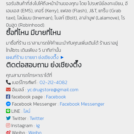
รอรับสินค้าที่ส่งไปให้ถึงหน้าบ้านของคุณ โดย ไปรษณีย์ลงทะเบียน, อี
เอมเอส (EMS), เคอรี่ (Kerry), แฟลช (Flash), J&T, แกร็บ (Grab
taxi), ไลน์แมน (lineman), โบลท์ (Bolt), ลาล่ามูฟ (Lalamove), โร
บินฮูด (Robinhood).
ซื้อที่ไหน มีขายที่ไหน
มาซื้อที่ร้าน เราสามารถให้คำแนะนำกับคุณเพิ่มเติมได้ ร้านเราอยู่
ใกล้bts เดินเพียง 5 นาทีเท่านั้น
แผนที่ร้าน ขายยา ย่งเชียงตึ๊ง ►
ติดต่อสอบถาม ย่งเชียงตึ๊ง
คุณสามารถโทรหาเราได้ที่
เบอร์โทรศัพท์ :
02-212-4082
อีเมลล์ :
yc.drugstore@gmail.com
facebook page :
Facebook
Facebook Messenger :
Facebook Messenger
LINE :
ไลน์
Twitter :
Twitter
Instagram :
ig
Weibo :
Weibo