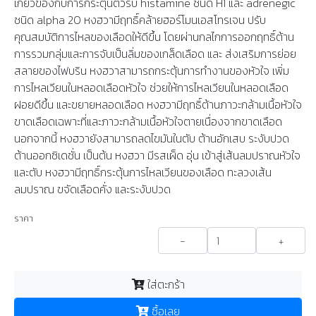
เกี่ยวข้องกับการกระตุ้นตัวรับ histamine ชนิด H1 และ adrenegic
ชนิด alpha 20 หงฮวามีฤทธิ์คล้ายฮอร์โมนเอสโทรเจน ปรับ
คุณสมบัติการไหลของเลือดให้ดีขึ้น โดยผ่านกลไกการออกฤทธิ์ต้าน
การรวมกลุ่มและการจับเป็นลิ่มของเกล็ดเลือด และ ส่งเสริมการย่อย
สลายของไฟบริน หงฮวาสามารถกระตุ้นการทำงานของหัวใจ เพิ่ม
การไหลเวียนในหลอดเลือดหัวใจ ช่วยให้การไหลเวียนในหลอดเลือด
ฝอยดีขึ้น และขยายหลอดเลือด หงฮวามีฤทธิ์ต้านภาวะกล้ามเนื้อหัวใจ
ขาดเลือดเฉพาะที่และภาวะกล้ามเนื้อหัวใจตายเนื่องจากขาดเลือด
นอกจากนี้ หงฮวายังสามารถลดไขมันในตับ ต้านอักเสบ ระงับปวด
ต้านออกซิเดชั่น เป็นต้น หงฮวา มีรสเผ็ด อุ่น เข้าสู่เส้นลมปราณหัวใจ
และตับ หงฮวามีฤทธิ์กระตุ้นการไหลเวียนของเลือด ทะลวงเส้น
ลมปราณ ขจัดเลือดคั่ง และระงับปวด
ราคา
-
+
ใส่ตะกร้า
ซื้อเลย