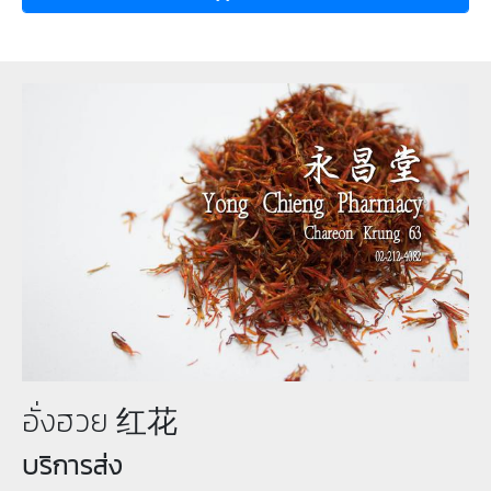
อั่งฮวย 红花
บริการส่ง