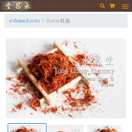
ร้านขายยา ย่งเชียงตึ๊ง


ยาจีนแผนโบราณ
อั่งฮวย 红花