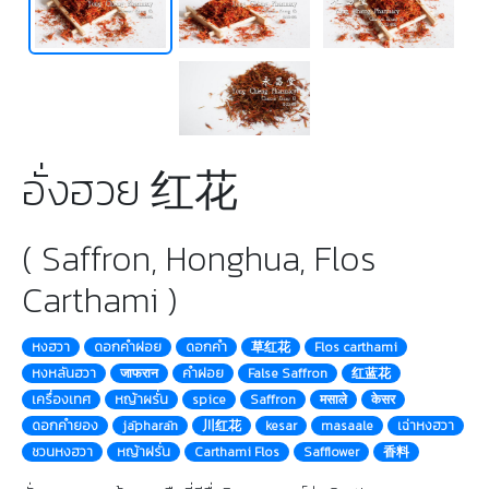
อั่งฮวย 红花
( Saffron, Honghua, Flos
Carthami )
หงฮวา
ดอกคำฝอย
ดอกคำ
草红花
Flos carthami
หงหลันฮวา
जाफरान
คำฝอย
False Saffron
红蓝花
เครื่องเทศ
หญ้าผรั่น
spice
Saffron
मसाले
केसर
ดอกคำยอง
jāpharān
川红花
kesar
masaale
เฉ่าหงฮวา
ชวนหงฮวา
หญ้าฝรั่น
Carthami Flos
Safflower
香料