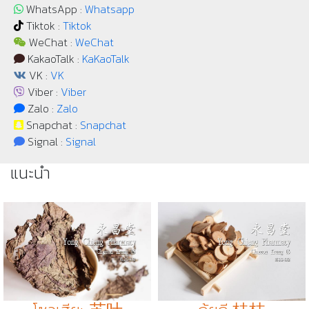
WhatsApp :
Whatsapp
Tiktok :
Tiktok
WeChat :
WeChat
KakaoTalk :
KaKaoTalk
VK :
VK
Viber :
Viber
Zalo :
Zalo
Snapchat :
Snapchat
Signal :
Signal
แนะนำ