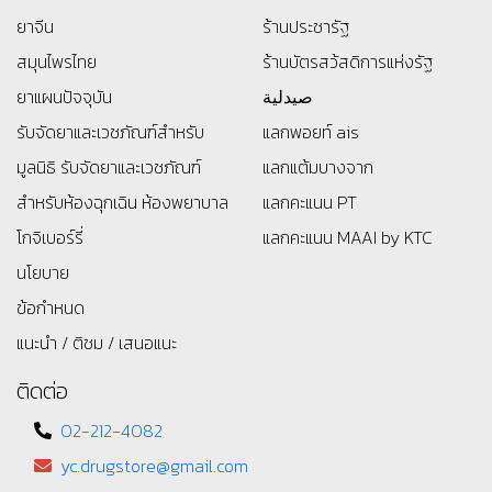
ยาจีน
ร้านประชารัฐ
สมุนไพรไทย
ร้านบัตรสว้สดิการแห่งรัฐ
ยาแผนปัจจุบัน
صيدلية
รับจัดยาและเวชภัณฑ์สำหรับ
แลกพอยท์ ais
มูลนิธิ
รับจัดยาและเวชภัณฑ์
แลกแต้มบางจาก
สำหรับห้องฉุกเฉิน ห้องพยาบาล
แลกคะแนน PT
โกจิเบอร์รี่
แลกคะแนน MAAI by KTC
นโยบาย
ข้อกำหนด
แนะนำ / ติชม / เสนอแนะ
ติดต่อ
02-212-4082
yc.drugstore@gmail.com