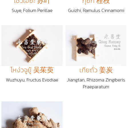
โซวเฮียะ 苏叶
กุ้ยกี 桂枝
Suye, Folium Perillae
Guizhi, Ramulus Cinnamomi
โหง่วจูยู้ 吴茱萸
เกียถั่ว 姜炭
Wuzhuyu, Fructus Evodiae
Jiangtan, Rhizoma Zingiberis
Praeparatum