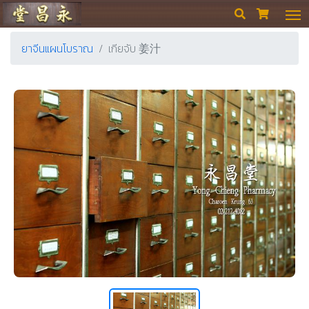
ร้านขายยา ย่งเชียงตึ๊ง


ยาจีนแผนโบราณ
เกียจับ 姜汁