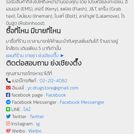
รอรับสินค้าที่ส่งไปให้ถึงหน้าบ้านของคุณ โดย ไปรษณีย์ลงทะเบียน, อี
เอมเอส (EMS), เคอรี่ (Kerry), แฟลช (Flash), J&T, แกร็บ (Grab
taxi), ไลน์แมน (lineman), โบลท์ (Bolt), ลาล่ามูฟ (Lalamove), โร
บินฮูด (Robinhood).
ซื้อที่ไหน มีขายที่ไหน
มาซื้อที่ร้าน เราสามารถให้คำแนะนำกับคุณเพิ่มเติมได้ ร้านเราอยู่
ใกล้bts เดินเพียง 5 นาทีเท่านั้น
แผนที่ร้าน ขายยา ย่งเชียงตึ๊ง ►
ติดต่อสอบถาม ย่งเชียงตึ๊ง
คุณสามารถโทรหาเราได้ที่
เบอร์โทรศัพท์ :
02-212-4082
อีเมลล์ :
yc.drugstore@gmail.com
facebook page :
Facebook
Facebook Messenger :
Facebook Messenger
LINE :
ไลน์
Twitter :
Twitter
Instagram :
ig
Weibo :
Weibo