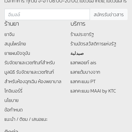
เวลาทำการ: ทุกวัน จ-อา 08:00-20:00, เปิดวันอาทิตย์, เปิดวันเสาร์
ร้านยา
บริการ
ยาจีน
ร้านประชารัฐ
สมุนไพรไทย
ร้านบัตรสว้สดิการแห่งรัฐ
ยาแผนปัจจุบัน
صيدلية
รับจัดยาและเวชภัณฑ์สำหรับ
แลกพอยท์ ais
มูลนิธิ
รับจัดยาและเวชภัณฑ์
แลกแต้มบางจาก
สำหรับห้องฉุกเฉิน ห้องพยาบาล
แลกคะแนน PT
โกจิเบอร์รี่
แลกคะแนน MAAI by KTC
นโยบาย
ข้อกำหนด
แนะนำ / ติชม / เสนอแนะ
ติดต่อ