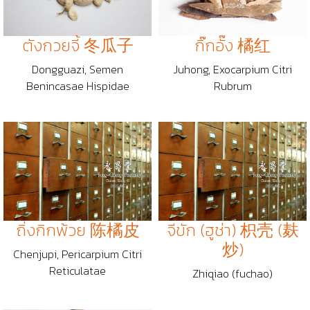
ตังกวยจี้ 冬瓜子
กิ๊กอั๊ง 橘红
Dongguazi, Semen
Juhong, Exocarpium Citri
Benincasae Hispidae
Rubrum
ถิ่งกิกพ้วย 陈橘皮
จีขัก (ฮูช่า) 枳壳 (麸
炒)
Chenjupi, Pericarpium Citri
Reticulatae
Zhiqiao (fuchao)