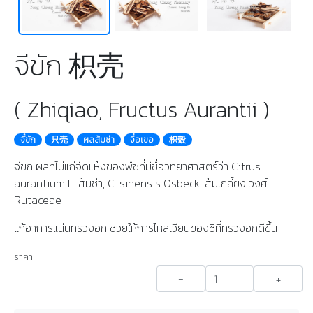
จีขัก 枳壳
( Zhiqiao, Fructus Aurantii )
จี๋ขัก
只壳
ผลส้มซ่า
จื่อเขอ
枳殼
จีขัก ผลที่ไม่แก่จัดแห้งของพืชที่มีชื่อวิทยาศาสตร์ว่า Citrus
aurantium L. ส้มซ่า, C. sinensis Osbeck. ส้มเกลี้ยง วงศ์
Rutaceae
แก้อาการแน่นทรวงอก ช่วยให้การไหลเวียนของชี่ที่ทรวงอกดีขึ้น
ราคา
-
+