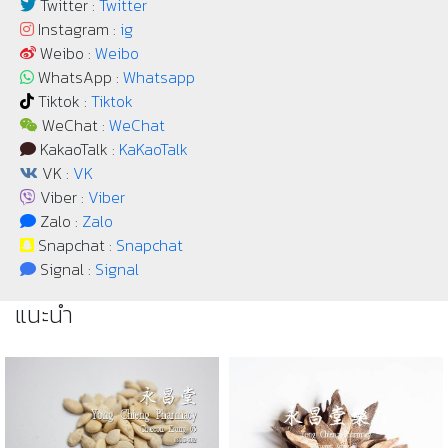
Twitter :
Twitter
Instagram :
ig
Weibo :
Weibo
WhatsApp :
Whatsapp
Tiktok :
Tiktok
WeChat :
WeChat
KakaoTalk :
KaKaoTalk
VK :
VK
Viber :
Viber
Zalo :
Zalo
Snapchat :
Snapchat
Signal :
Signal
แนะนำ