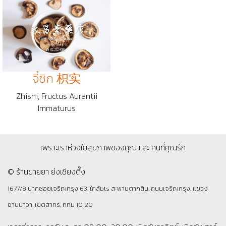
จี๋ซิก 枳实
Zhishi, Fructus Aurantii
Immaturus
เพราะเราห่วงใยสุขภาพของคุณ และ คนที่คุณรัก
© ร้านขายยา ย่งเชียงตึ๊ง
1677/8 ปากซอยเจริญกรุง 63, ใกล้bts สะพานตากสิน, ถนนเจริญกรุง, แขวง
ยานนาวา, เขตสาทร, กทม 10120