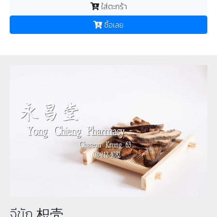
ใส่ตะกร้า
ซื้อเลย
จีขัก 枳壳