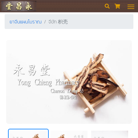
ร้านขายยา ย่งเชียงตึ๊ง


ยาจีนแผนโบราณ
จีขัก 枳壳