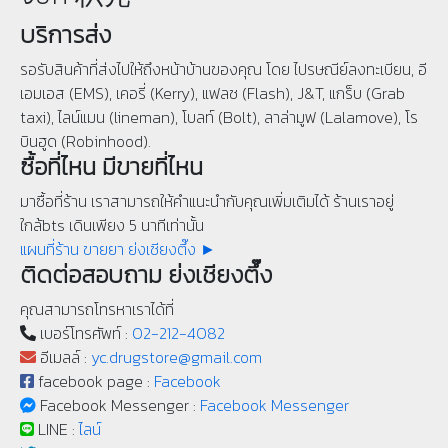
บริการส่ง
รอรับสินค้าที่ส่งไปให้ถึงหน้าบ้านของคุณ โดย ไปรษณีย์ลงทะเบียน, อี
เอมเอส (EMS), เคอรี่ (Kerry), แฟลช (Flash), J&T, แกร็บ (Grab
taxi), ไลน์แมน (lineman), โบลท์ (Bolt), ลาล่ามูฟ (Lalamove), โร
บินฮูด (Robinhood).
ซื้อที่ไหน มีขายที่ไหน
มาซื้อที่ร้าน เราสามารถให้คำแนะนำกับคุณเพิ่มเติมได้ ร้านเราอยู่
ใกล้bts เดินเพียง 5 นาทีเท่านั้น
แผนที่ร้าน ขายยา ย่งเชียงตึ๊ง ►
ติดต่อสอบถาม ย่งเชียงตึ๊ง
คุณสามารถโทรหาเราได้ที่
เบอร์โทรศัพท์ :
02-212-4082
อีเมลล์ :
yc.drugstore@gmail.com
facebook page :
Facebook
Facebook Messenger :
Facebook Messenger
LINE :
ไลน์