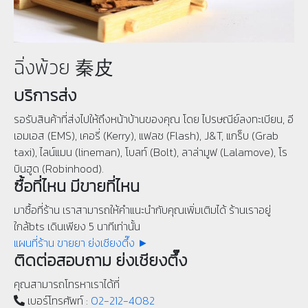
ฉิ่งพ้วย 秦皮
บริการส่ง
รอรับสินค้าที่ส่งไปให้ถึงหน้าบ้านของคุณ โดย ไปรษณีย์ลงทะเบียน, อี
เอมเอส (EMS), เคอรี่ (Kerry), แฟลช (Flash), J&T, แกร็บ (Grab
taxi), ไลน์แมน (lineman), โบลท์ (Bolt), ลาล่ามูฟ (Lalamove), โร
บินฮูด (Robinhood).
ซื้อที่ไหน มีขายที่ไหน
มาซื้อที่ร้าน เราสามารถให้คำแนะนำกับคุณเพิ่มเติมได้ ร้านเราอยู่
ใกล้bts เดินเพียง 5 นาทีเท่านั้น
แผนที่ร้าน ขายยา ย่งเชียงตึ๊ง ►
ติดต่อสอบถาม ย่งเชียงตึ๊ง
คุณสามารถโทรหาเราได้ที่
เบอร์โทรศัพท์ :
02-212-4082