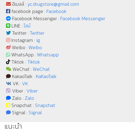
อีเมลล์ :
yc.drugstore@gmail.com
facebook page :
Facebook
Facebook Messenger :
Facebook Messenger
LINE :
ไลน์
Twitter :
Twitter
Instagram :
ig
Weibo :
Weibo
WhatsApp :
Whatsapp
Tiktok :
Tiktok
WeChat :
WeChat
KakaoTalk :
KaKaoTalk
VK :
VK
Viber :
Viber
Zalo :
Zalo
Snapchat :
Snapchat
Signal :
Signal
แนะนำ