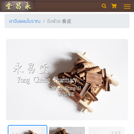
ร้านขายยา ย่งเชียงตึ๊ง


ยาจีนแผนโบราณ
ฉิ่งพ้วย 秦皮