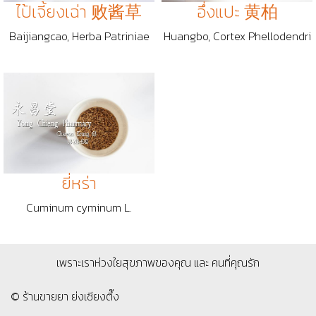
ไป้เจี้ยงเฉ่า 败酱草
อึ่งแปะ 黄柏
Baijiangcao, Herba Patriniae
Huangbo, Cortex Phellodendri
ยี่หร่า
Cuminum cyminum L.
เพราะเราห่วงใยสุขภาพของคุณ และ คนที่คุณรัก
© ร้านขายยา ย่งเชียงตึ๊ง