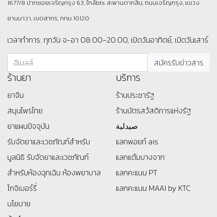
1677/8 ปากซอยเจริญกรุง 63, ใกล้bts สะพานตากสิน, ถนนเจริญกรุง, แขวง
ยานนาวา, เขตสาทร, กทม 10120
เวลาทำการ: ทุกวัน จ-อา 08:00-20:00, เปิดวันอาทิตย์, เปิดวันเสาร์
ร้านยา
บริการ
ยาจีน
ร้านประชารัฐ
สมุนไพรไทย
ร้านบัตรสว้สดิการแห่งรัฐ
ยาแผนปัจจุบัน
صيدلية
รับจัดยาและเวชภัณฑ์สำหรับ
แลกพอยท์ ais
มูลนิธิ
รับจัดยาและเวชภัณฑ์
แลกแต้มบางจาก
สำหรับห้องฉุกเฉิน ห้องพยาบาล
แลกคะแนน PT
โกจิเบอร์รี่
แลกคะแนน MAAI by KTC
นโยบาย