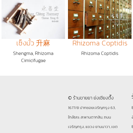
เซ็งมั้ว 升麻
Rhizoma Coptidis
Shengma, Rhizoma
Rhizoma Coptidis
Cimicifugae
© ร้านขายยา ย่งเชียงตึ๊ง
1677/8 ปากซอยเจริญกรุง 63,
ใกล้bts สะพานตากสิน, ถนน
เจริญกรุง, แขวง ยานนาวา, เขต