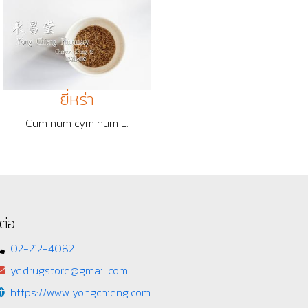
ยี่หร่า
Cuminum cyminum L.
ต่อ
02-212-4082
yc.drugstore@gmail.com
https://www.yongchieng.com