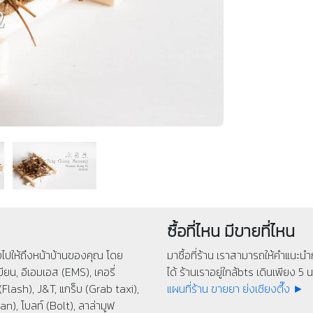
ซื้อที่ไหน มีขายที่ไหน
่งไปให้ถึงหน้าบ้านของคุณ โดย
มาซื้อที่ร้าน เราสามารถให้คำแนะนำก
ียน, อีเอมเอส (EMS), เคอรี่
ได้ ร้านเราอยู่ใกล้bts เดินเพียง 5 นา
(Flash), J&T, แกร็บ (Grab taxi),
แผนที่ร้าน ขายยา ย่งเชียงตึ๊ง ►
n), โบลท์ (Bolt), ลาล่ามูฟ