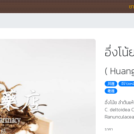
ย
อึ่งโ
( Huang
川连
จีจ่าวเห
老连
อึ่งโน้ย ลำต้นแ
C. deltoidea C
Ranunculace
ราคา