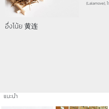
(Lalamove), โ
อึ่งโน้ย 黄连
แนะนำ