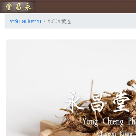
ร้านขายยา ย่งเชียงตึ๊ง
ยาจีนแผนโบราณ
อึ่งโน้ย 黄连