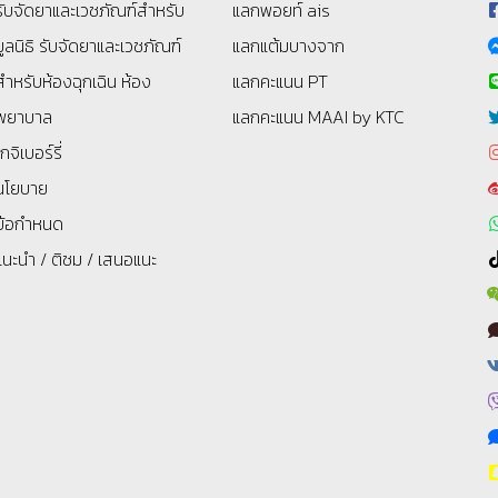
รับจัดยาและเวชภัณฑ์สำหรับ
แลกพอยท์ ais
มูลนิธิ
รับจัดยาและเวชภัณฑ์
แลกแต้มบางจาก
สำหรับห้องฉุกเฉิน ห้อง
แลกคะแนน PT
พยาบาล
แลกคะแนน MAAI by KTC
โกจิเบอร์รี่
นโยบาย
ข้อกำหนด
แนะนำ / ติชม / เสนอแนะ