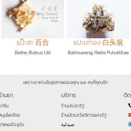
แป๊ะฮะ 百合
แปะเถ่าอง 白头翁
Baihe, Bulbus Lilii
Baitouweng, Radix Pulsatillae
เพราะเราห่วงใยสุขภาพของคุณ และ คนที่คุณรัก
ร้านยา
บริการ
ติด
ยาจีน
ร้านประชารัฐ
สมุนไพรไทย
ร้านบัตรสว้สดิการแห่งรัฐ
ยาแผนปัจจุบัน
صيدلية