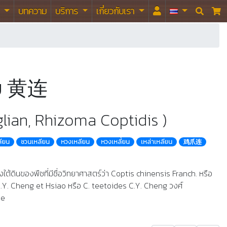
า
บทความ
บริการ
เกี่ยวกับเรา


น้ย 黄连
lian, Rhizoma Coptidis )
ลียน
ชวนเหลียน
หวงเหลียน
หวงเหลี่ยน
เหล่าเหลียน
鸡爪连
ห้งใต้ดินของพืชที่มีชื่อวิทยาศาสตร์ว่า Coptis chinensis Franch. หรือ
.Y. Cheng et Hsiao หรือ C. teetoides C.Y. Cheng วงศ์
ae