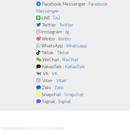
Facebook Messenger :
Facebook
Messenger
LINE :
ไลน์
Twitter :
Twitter
Instagram :
ig
Weibo :
Weibo
WhatsApp :
Whatsapp
Tiktok :
Tiktok
WeChat :
WeChat
KakaoTalk :
KaKaoTalk
VK :
VK
Viber :
Viber
Zalo :
Zalo
Snapchat :
Snapchat
Signal :
Signal