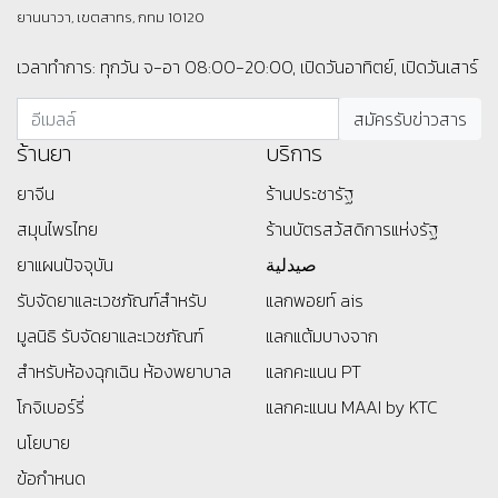
ยานนาวา, เขตสาทร, กทม 10120
เวลาทำการ: ทุกวัน จ-อา 08:00-20:00, เปิดวันอาทิตย์, เปิดวันเสาร์
ร้านยา
บริการ
ยาจีน
ร้านประชารัฐ
สมุนไพรไทย
ร้านบัตรสว้สดิการแห่งรัฐ
ยาแผนปัจจุบัน
صيدلية
รับจัดยาและเวชภัณฑ์สำหรับ
แลกพอยท์ ais
มูลนิธิ
รับจัดยาและเวชภัณฑ์
แลกแต้มบางจาก
สำหรับห้องฉุกเฉิน ห้องพยาบาล
แลกคะแนน PT
โกจิเบอร์รี่
แลกคะแนน MAAI by KTC
นโยบาย
ข้อกำหนด