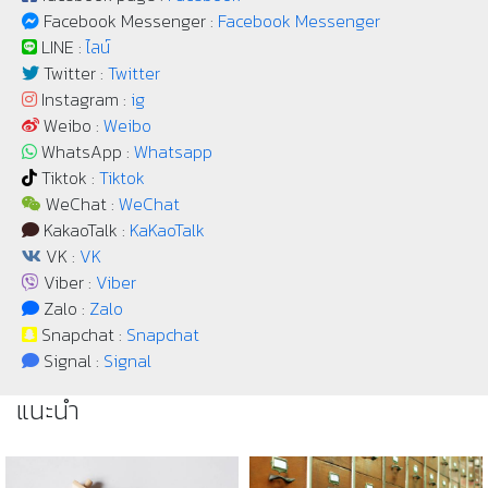
Facebook Messenger :
Facebook Messenger
LINE :
ไลน์
Twitter :
Twitter
Instagram :
ig
Weibo :
Weibo
WhatsApp :
Whatsapp
Tiktok :
Tiktok
WeChat :
WeChat
KakaoTalk :
KaKaoTalk
VK :
VK
Viber :
Viber
Zalo :
Zalo
Snapchat :
Snapchat
Signal :
Signal
แนะนำ