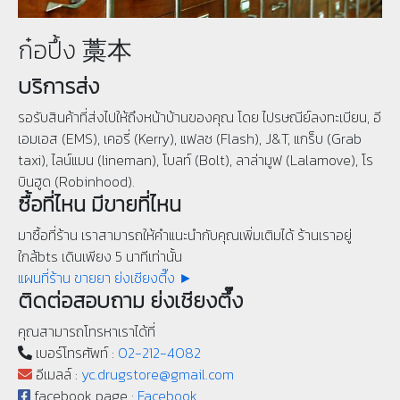
ก๋อปึ้ง 藁本
บริการส่ง
รอรับสินค้าที่ส่งไปให้ถึงหน้าบ้านของคุณ โดย ไปรษณีย์ลงทะเบียน, อี
เอมเอส (EMS), เคอรี่ (Kerry), แฟลช (Flash), J&T, แกร็บ (Grab
taxi), ไลน์แมน (lineman), โบลท์ (Bolt), ลาล่ามูฟ (Lalamove), โร
บินฮูด (Robinhood).
ซื้อที่ไหน มีขายที่ไหน
มาซื้อที่ร้าน เราสามารถให้คำแนะนำกับคุณเพิ่มเติมได้ ร้านเราอยู่
ใกล้bts เดินเพียง 5 นาทีเท่านั้น
แผนที่ร้าน ขายยา ย่งเชียงตึ๊ง ►
ติดต่อสอบถาม ย่งเชียงตึ๊ง
คุณสามารถโทรหาเราได้ที่
เบอร์โทรศัพท์ :
02-212-4082
อีเมลล์ :
yc.drugstore@gmail.com
facebook page :
Facebook