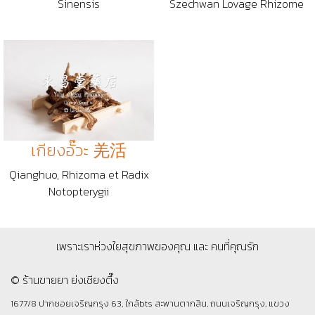
Sinensis
Szechwan Lovage Rhizome
เกียงอั๊วะ 羌活
Qianghuo, Rhizoma et Radix
Notopterygii
เพราะเราห่วงใยสุขภาพของคุณ และ คนที่คุณรัก
© ร้านขายยา ย่งเชียงตึ๊ง
1677/8 ปากซอยเจริญกรุง 63, ใกล้bts สะพานตากสิน, ถนนเจริญกรุง, แขวง