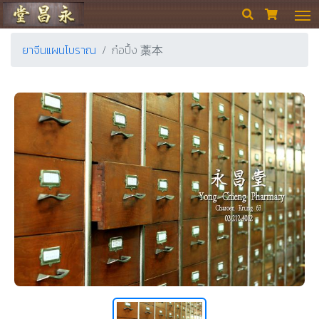
ร้านขายยา ย่งเชียงตึ๊ง


ยาจีนแผนโบราณ
ก๋อปึ้ง 藁本