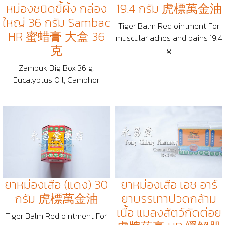
หม่องชนิดขี้ผิ้ง กล่อง
19.4 กรัม 虎標萬金油
ใหญ่ 36 กรัม Sambac
Tiger Balm Red ointment For
HR 蜜蜡膏 大盒 36
muscular aches and pains 19.4
克
g
Zambuk Big Box 36 g,
Eucalyptus Oil, Camphor
ยาหม่องเสือ (แดง) 30
ยาหม่องเสือ เอช อาร์
กรัม 虎標萬金油
ยาบรรเทาปวดกล้าม
เนื้อ แมลงสัตว์กัดต่อย
Tiger Balm Red ointment For