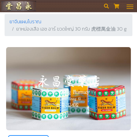
ร้านขายยา ย่งเชียงตึ๊ง


ยาจีนแผนโบราณ
ยาหม่องเสือ เอช อาร์ ขวดใหญ่ 30 กรัม 虎標萬金油 30 g