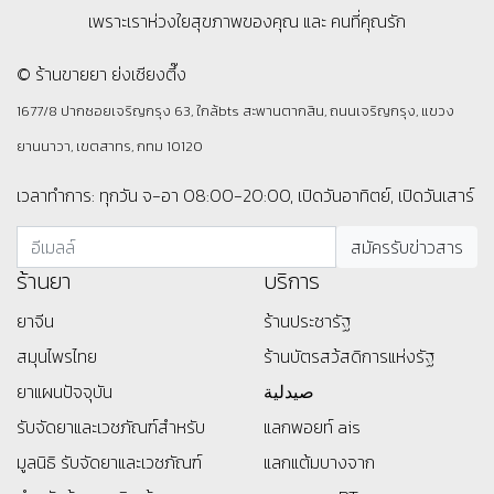
เพราะเราห่วงใยสุขภาพของคุณ และ คนที่คุณรัก
© ร้านขายยา ย่งเชียงตึ๊ง
1677/8 ปากซอยเจริญกรุง 63, ใกล้bts สะพานตากสิน, ถนนเจริญกรุง, แขวง
ยานนาวา, เขตสาทร, กทม 10120
เวลาทำการ: ทุกวัน จ-อา 08:00-20:00, เปิดวันอาทิตย์, เปิดวันเสาร์
ร้านยา
บริการ
ยาจีน
ร้านประชารัฐ
สมุนไพรไทย
ร้านบัตรสว้สดิการแห่งรัฐ
ยาแผนปัจจุบัน
صيدلية
รับจัดยาและเวชภัณฑ์สำหรับ
แลกพอยท์ ais
มูลนิธิ
รับจัดยาและเวชภัณฑ์
แลกแต้มบางจาก