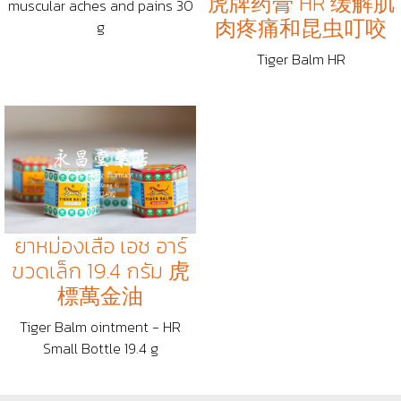
虎牌药膏 HR 缓解肌
muscular aches and pains 30
肉疼痛和昆虫叮咬
g
Tiger Balm HR
ยาหม่องเสือ เอช อาร์
ขวดเล็ก 19.4 กรัม 虎
標萬金油
Tiger Balm ointment - HR
Small Bottle 19.4 g