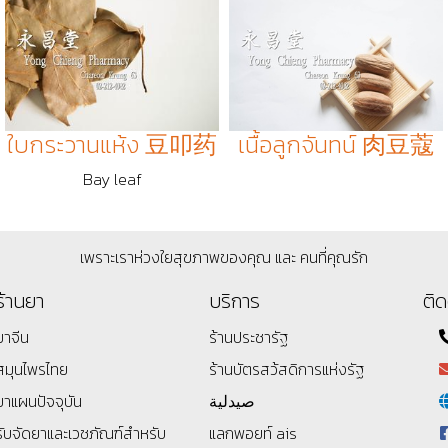
ใบกระวานแห้ง 豆叩药
เนื้อลูกจันทน์ 肉豆蔻
Bay leaf
เพราะเราห่วงใยสุขภาพของคุณ และ คนที่คุณรัก
ร้านยา
บริการ
ติด
ยาจีน
ร้านประชารัฐ
สมุนไพรไทย
ร้านบัตรสว้สดิการแห่งรัฐ
ยาแผนปัจจุบัน
صيدلية
รับจัดยาและเวชภัณฑ์สำหรับ
แลกพอยท์ ais