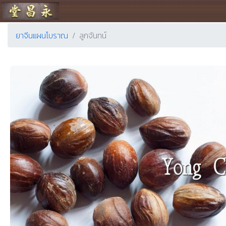
ร้านขายยา ย่งเชียงตึ๊ง
ยาจีนแผนโบราณ
ลูกจันทน์