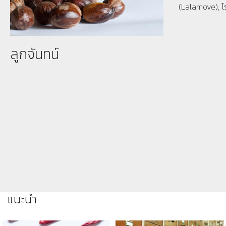
(Lalamove), โ
ลูกจันทน์
แนะนำ