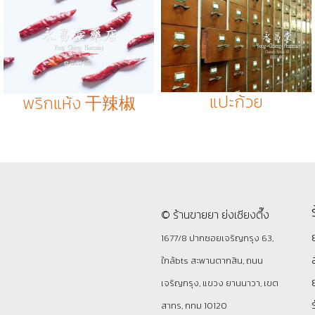
แปะก้วย
พริกแห้ง 干辣椒
© ร้านขายยา ย่งเชียงตึ๊ง
1677/8 ปากซอยเจริญกรุง 63,
ใกล้bts สะพานตากสิน, ถนน
เจริญกรุง, แขวง ยานนาวา, เขต
สาทร, กทม 10120