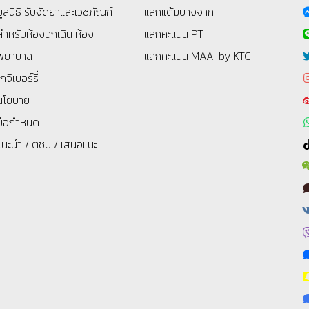
มูลนิธิ
รับจัดยาและเวชภัณฑ์
แลกแต้มบางจาก
สำหรับห้องฉุกเฉิน ห้อง
แลกคะแนน PT
พยาบาล
แลกคะแนน MAAI by KTC
โกจิเบอร์รี่
นโยบาย
ข้อกำหนด
แนะนำ / ติชม / เสนอแนะ