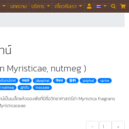
า
บทความ
บริการ
เกี่ยวกับเรา


ทน์
n Myristicae, nutmeg )
กจันทน์เทศ
मसाले
jāyaphal
जैफल
香料
jaiphal
spice
d nutmeg
ลูกจัน
masaale
นทน์เป็นเมล็ดแห้งของพืชที่มีชื่อวิทยาศาสตร์ซ่า Myristica fragrans
Myristicaceae
-
+