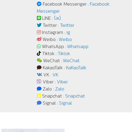
Facebook Messenger :
Facebook
Messenger
LINE :
ไลน์
Twitter :
Twitter
Instagram :
ig
Weibo :
Weibo
WhatsApp :
Whatsapp
Tiktok :
Tiktok
WeChat :
WeChat
KakaoTalk :
KaKaoTalk
VK :
VK
Viber :
Viber
Zalo :
Zalo
Snapchat :
Snapchat
Signal :
Signal