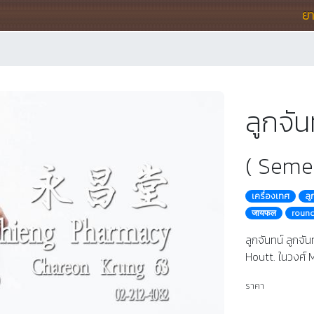
ย
ลูกจัน
( Seme
เครื่องเทศ
ลู
जायफल
roun
ลูกจันทน์ ลูกจั
Houtt. ในวงศ์ 
ราคา