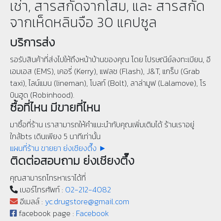
เช่า, สารสกัดจากโสม, และ สารสกัด
จากเห็ดหลินจือ 30 แคปซูล
บริการส่ง
รอรับสินค้าที่ส่งไปให้ถึงหน้าบ้านของคุณ โดย ไปรษณีย์ลงทะเบียน, อี
เอมเอส (EMS), เคอรี่ (Kerry), แฟลช (Flash), J&T, แกร็บ (Grab
taxi), ไลน์แมน (lineman), โบลท์ (Bolt), ลาล่ามูฟ (Lalamove), โร
บินฮูด (Robinhood).
ซื้อที่ไหน มีขายที่ไหน
มาซื้อที่ร้าน เราสามารถให้คำแนะนำกับคุณเพิ่มเติมได้ ร้านเราอยู่
ใกล้bts เดินเพียง 5 นาทีเท่านั้น
แผนที่ร้าน ขายยา ย่งเชียงตึ๊ง ►
ติดต่อสอบถาม ย่งเชียงตึ๊ง
คุณสามารถโทรหาเราได้ที่
เบอร์โทรศัพท์ :
02-212-4082
อีเมลล์ :
yc.drugstore@gmail.com
facebook page :
Facebook