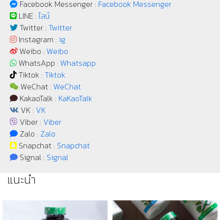
Facebook Messenger :
Facebook Messenger
LINE :
ไลน์
Twitter :
Twitter
Instagram :
ig
Weibo :
Weibo
WhatsApp :
Whatsapp
Tiktok :
Tiktok
WeChat :
WeChat
KakaoTalk :
KaKaoTalk
VK :
VK
Viber :
Viber
Zalo :
Zalo
Snapchat :
Snapchat
Signal :
Signal
แนะนำ