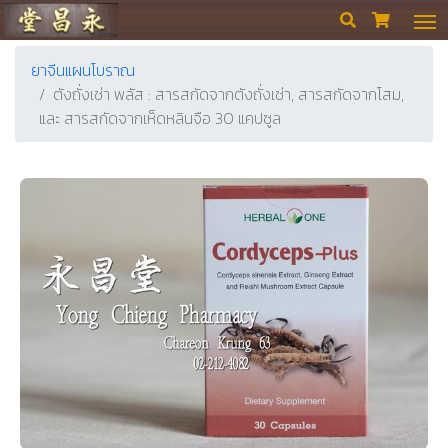
ร้านขายยา ย่งเชียงตึ๊ง


ยาจีนแผนโบราณ
ตังถั่งเช่า พลัส : สารสกัดจากตังถั่งเช่า, สารสกัดจากโสม,
และ สารสกัดจากเห็ดหลินจือ 30 แคปซูล