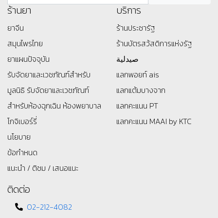
ร้านยา
บริการ
ยาจีน
ร้านประชารัฐ
สมุนไพรไทย
ร้านบัตรสว้สดิการแห่งรัฐ
ยาแผนปัจจุบัน
صيدلية
รับจัดยาและเวชภัณฑ์สำหรับ
แลกพอยท์ ais
มูลนิธิ
รับจัดยาและเวชภัณฑ์
แลกแต้มบางจาก
สำหรับห้องฉุกเฉิน ห้องพยาบาล
แลกคะแนน PT
โกจิเบอร์รี่
แลกคะแนน MAAI by KTC
นโยบาย
ข้อกำหนด
แนะนำ / ติชม / เสนอแนะ
ติดต่อ
02-212-4082