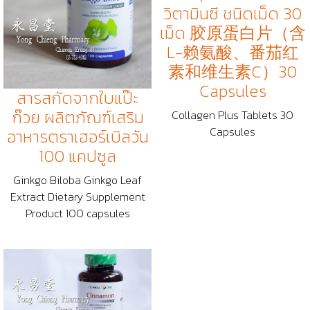
วิตามินซี ชนิดเม็ด 30
เม็ด 胶原蛋白片（含
L-赖氨酸、番茄红
素和维生素C）30
Capsules
สารสกัดจากใบแป๊ะ
ก๊วย ผลิตภัณฑ์เสริม
Collagen Plus Tablets 30
Capsules
อาหารตราเฮอร์เบิลวัน
100 แคปซูล
Ginkgo Biloba Ginkgo Leaf
Extract Dietary Supplement
Product 100 capsules