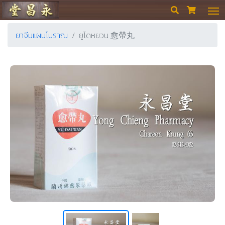
ร้านขายยา ย่งเชียงตึ๊ง


ยาจีนแผนโบราณ
ยูโดหยวน 愈帶丸