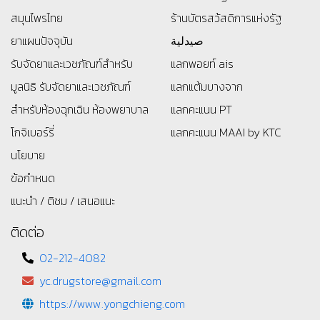
สมุนไพรไทย
ร้านบัตรสว้สดิการแห่งรัฐ
ยาแผนปัจจุบัน
صيدلية
รับจัดยาและเวชภัณฑ์สำหรับ
แลกพอยท์ ais
มูลนิธิ
รับจัดยาและเวชภัณฑ์
แลกแต้มบางจาก
สำหรับห้องฉุกเฉิน ห้องพยาบาล
แลกคะแนน PT
โกจิเบอร์รี่
แลกคะแนน MAAI by KTC
นโยบาย
ข้อกำหนด
แนะนำ / ติชม / เสนอแนะ
ติดต่อ
02-212-4082
yc.drugstore@gmail.com
https://www.yongchieng.com