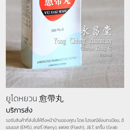
ยูโดหยวน 愈帶丸
บริการส่ง
รอรับสินค้าที่ส่งไปให้ถึงหน้าบ้านของคุณ โดย ไปรษณีย์ลงทะเบียน, อี
เอมเอส (EMS), เคอรี่ (Kerry), แฟลช (Flash), J&T, แกร็บ (Grab