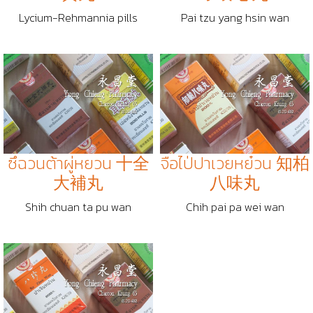
Lycium-Rehmannia pills
Pai tzu yang hsin wan
ซึฉวนต้าผู่หยวน 十全
จือไป่ปาเวยหย๋วน 知柏
大補丸
八味丸
Shih chuan ta pu wan
Chih pai pa wei wan