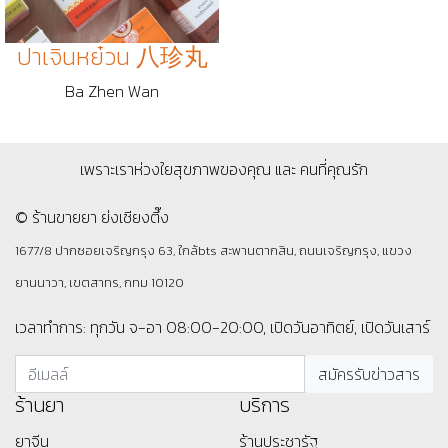
ปาเจินหย๋วน 八珍丸
Ba Zhen Wan
เพราะเราห่วงใยสุขภาพของคุณ และ คนที่คุณรัก
© ร้านขายยา ย่งเชียงตึ๊ง
1677/8 ปากซอยเจริญกรุง 63, ใกล้bts สะพานตากสิน, ถนนเจริญกรุง, แขวง
ยานนาวา, เขตสาทร, กทม 10120
เวลาทำการ: ทุกวัน จ-อา 08:00-20:00, เปิดวันอาทิตย์, เปิดวันเสาร์
ร้านยา
บริการ
ยาจีน
ร้านประชารัฐ