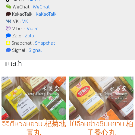
WeChat :
WeChat
KakaoTalk :
KaKaoTalk
VK :
VK
Viber :
Viber
Zalo :
Zalo
Snapchat :
Snapchat
Signal :
Signal
แนะนำ
จี้จีตี้หวงหยวน 杞菊地
ไป่จื่อหย่างซินหยวน 柏
黄丸
子養心丸