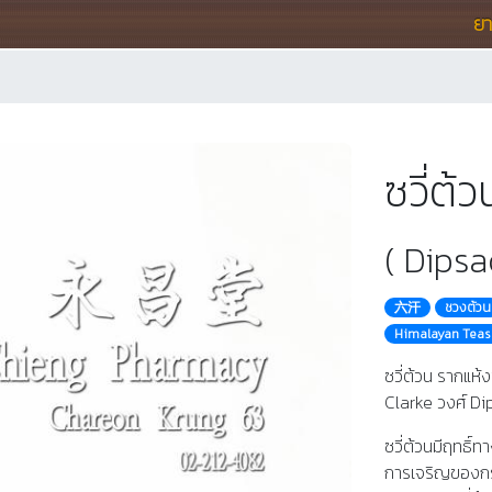
ย
ซวี่ต
( Dipsa
六汗
ชวงต้วน
Himalayan Teas
ซวี่ต้วน รากแห้
Clarke วงศ์ D
ซวี่ต้วนมีฤทธิ์
การเจริญของกระ