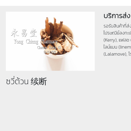
บริการส่ง
รอรับสินค้าที่ส
ไปรษณีย์ลงทะเบ
(Kerry), แฟลช 
ไลน์แมน (linema
(Lalamove), โ
ซวี่ต้วน 续断