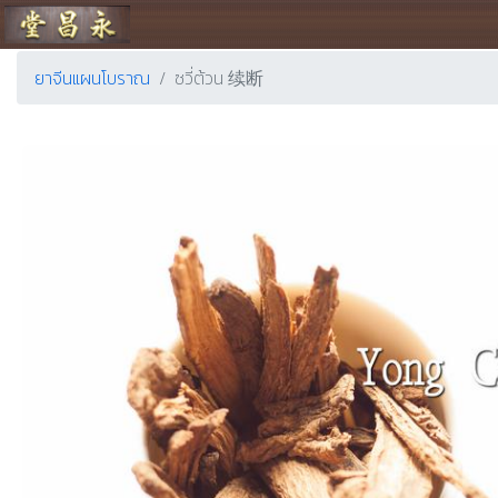
ร้านขายยา ย่งเชียงตึ๊ง
ยาจีนแผนโบราณ
ซวี่ต้วน 续断