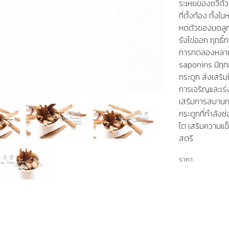
ระเหยของชวี่ต้
ที่ตั้งท้อง ทั
หดตัวของมดลูกหน
รังไข่ออก ฤทธิ์
การทดลองหลายๆแ
saponins มีฤทธ
กระดูก ส่งเสริม
การเจริญและเร่
เสริมการสมานกร
กระดูกที่กำลังซ
ไต เสริมความแข
สตรี
ราคา