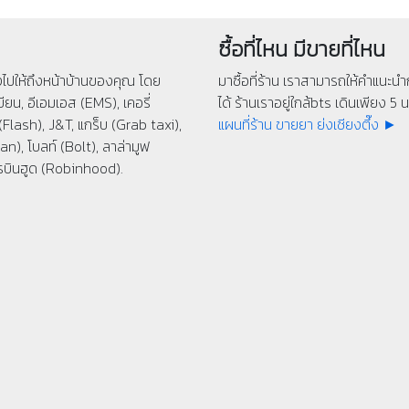
ซื้อที่ไหน มีขายที่ไหน
่งไปให้ถึงหน้าบ้านของคุณ โดย
มาซื้อที่ร้าน เราสามารถให้คำแนะนำก
ียน, อีเอมเอส (EMS), เคอรี่
ได้ ร้านเราอยู่ใกล้bts เดินเพียง 5 นา
(Flash), J&T, แกร็บ (Grab taxi),
แผนที่ร้าน ขายยา ย่งเชียงตึ๊ง ►
n), โบลท์ (Bolt), ลาล่ามูฟ
รบินฮูด (Robinhood).