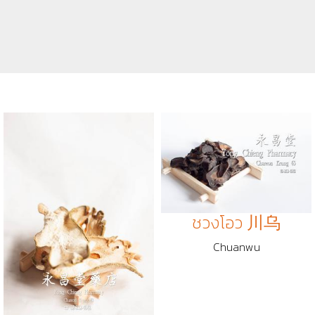
ชวงโอว 川乌
Chuanwu