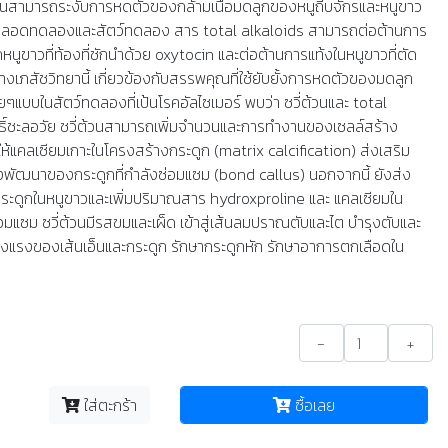
วนสามารถระงับการหดตัวของกล้ามเนื้อมดลูกของหนูถีบจักรและหนูขาว
้งในหลอดทดลองและสัตว์ทดลอง สาร total alkaloids สามารถต่อต้านการ
ูขาวที่ท้องที่ชักนำด้วย oxytocin และต่อต้านการแท้งในหนูขาวที่ตัด
ทางเภสัชวิทยานี้ เกี่ยวข้องกับสรรพคุณที่ใช้ยับยั้งการหดตัวของมดลูก
บบในสัตว์ทดลองที่เป้นโรคอัลไซเมอร์ พบว่า ซวี่ต้วนและ total
ิ์ชะลอวัย ชวี่ต้วนสามารถเพิ่มจำนวนและการทำงานของเซลล์สร้าง
ให้แคลเซียมเกาะในโครงสร้างกระดูก (matrix calcification) ส่งเสริม
งพัฒนาของกระดูกที่กำลังซ่อมแซม (bond callus) นอกจากนี้ ยังส่ง
ะดูกในหนูขาวและเพิ่มปริมาณสาร hydroxproline และ แคลเซียมใน
่อมแซม ซวี่ต้วนมีรสขมและเผ็ด เข้าสู่เส้นลมปราณตับและไต บำรุงตับและ
็งแรงของเส้นเอ็นและกระดูก รักษากระดูกหัก รักษาอาการตกเลือดใน
-
+
ใส่ตะกร้า
ซื้อเลย