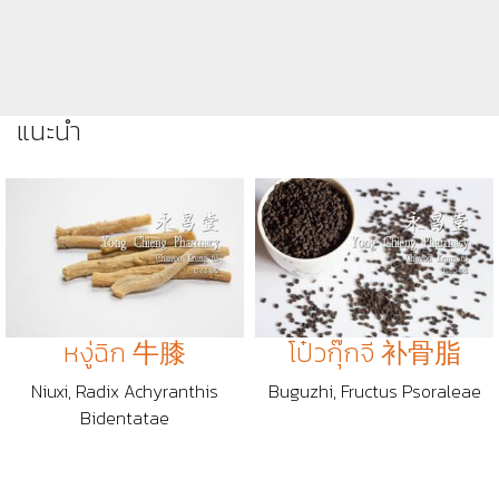
แนะนำ
หงู่ฉิก 牛膝
โป๋วกุ๊กจี 补骨脂
Niuxi, Radix Achyranthis
Buguzhi, Fructus Psoraleae
Bidentatae