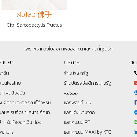
ฝอโส่ว 佛手
Citri Sarcodactylis Fructus
เพราะเราห่วงใยสุขภาพของคุณ และ คนที่คุณรัก
ร้านยา
บริการ
ติด
ยาจีน
ร้านประชารัฐ
สมุนไพรไทย
ร้านบัตรสว้สดิการแห่งรัฐ
ยาแผนปัจจุบัน
صيدلية
รับจัดยาและเวชภัณฑ์สำหรับ
แลกพอยท์ ais
มูลนิธิ
รับจัดยาและเวชภัณฑ์
แลกแต้มบางจาก
สำหรับห้องฉุกเฉิน ห้อง
แลกคะแนน PT
พยาบาล
แลกคะแนน MAAI by KTC