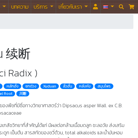
า
บทความ
บริการ
เกี่ยวกับเรา


้วน 续断
ci Radix )
หลักฮั่ง
ซกต่วง
Xuduan
ลิ่วฮั่น
หลังหัง
สมุนไพร
el Root
川断
งของพืชที่มีชื่อทางวิทยาศาสตร์ว่า Dipsacus asper Wall. ex C.B.
ipsacaceae
ทางเภสัชวิทยาที่สำคัญได้แก่ มีผลต่อกล้ามเนื้อมดลูก ชะลอวัย ส่งเสริม
ดูก เป็นต้น สารสกัดของชวี่ต้วน, total alkaloids และน้ำมันหอม