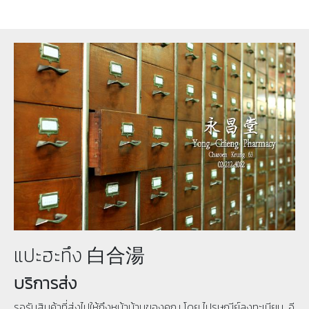
แปะฮะทึง 白合湯
บริการส่ง
รอรับสินค้าที่ส่งไปให้ถึงหน้าบ้านของคุณ โดย ไปรษณีย์ลงทะเบียน, อี