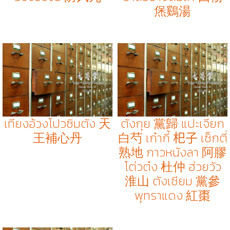
㷛鷄湯
เทียงอ้วงโปวซิมตัง 天
ตังกุย 黨歸 แปะเจียก
王補心丹
白芍 เก๋ากี้ 𣏌子 เซ็กตี่
熟地 กาวหนังลา 阿膠
โต่วต๋ง 杜仲 ฮ่วยวัว
淮山 ตังเซียม 黨參
พุทราแดง 紅棗