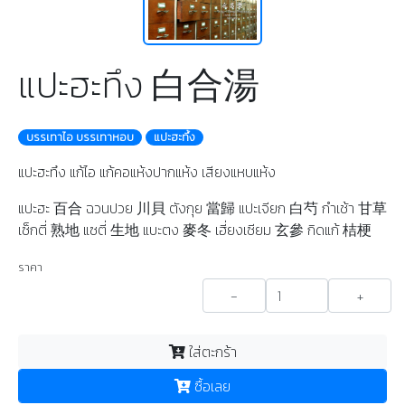
แปะฮะทึง 白合湯
บรรเทาไอ บรรเทาหอบ
แปะฮะทึ้ง
แปะฮะทึง แก้ไอ แก้คอแห้งปากแห้ง เสียงแหบแห้ง
แปะฮะ 百合 ฉวนปวย 川貝 ตังกุย 當歸 แปะเจียก 白芍 กำเช้า 甘草
เซ็กตี่ 熟地 แซตี่ 生地 แบะตง 麥冬 เฮี่ยงเซียม 玄參 กิดแก้ 桔梗
ราคา
-
+
ใส่ตะกร้า
ซื้อเลย