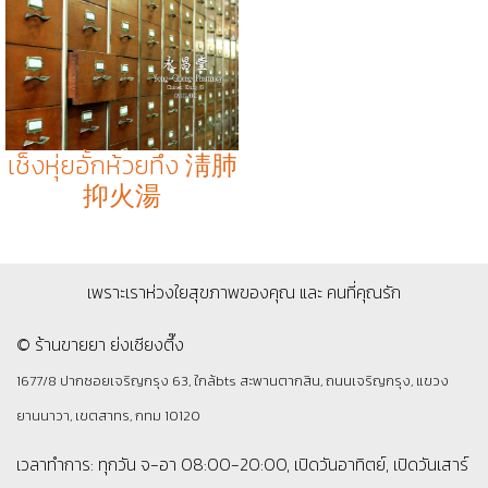
เช็งหุ่ยอั้กห้วยทึง 淸肺
抑火湯
เพราะเราห่วงใยสุขภาพของคุณ และ คนที่คุณรัก
© ร้านขายยา ย่งเชียงตึ๊ง
1677/8 ปากซอยเจริญกรุง 63, ใกล้bts สะพานตากสิน, ถนนเจริญกรุง, แขวง
ยานนาวา, เขตสาทร, กทม 10120
เวลาทำการ: ทุกวัน จ-อา 08:00-20:00, เปิดวันอาทิตย์, เปิดวันเสาร์