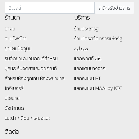
ร้านยา
บริการ
ยาจีน
ร้านประชารัฐ
สมุนไพรไทย
ร้านบัตรสว้สดิการแห่งรัฐ
ยาแผนปัจจุบัน
صيدلية
รับจัดยาและเวชภัณฑ์สำหรับ
แลกพอยท์ ais
มูลนิธิ
รับจัดยาและเวชภัณฑ์
แลกแต้มบางจาก
สำหรับห้องฉุกเฉิน ห้องพยาบาล
แลกคะแนน PT
โกจิเบอร์รี่
แลกคะแนน MAAI by KTC
นโยบาย
ข้อกำหนด
แนะนำ / ติชม / เสนอแนะ
ติดต่อ