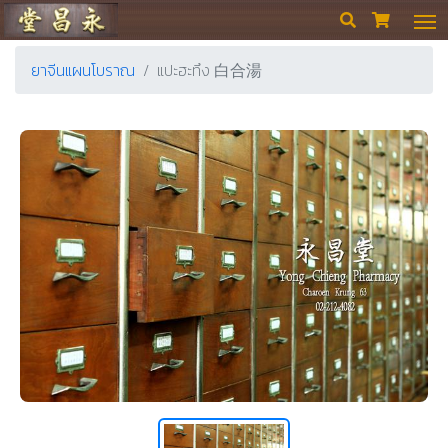
ร้านขายยา ย่งเชียงตึ๊ง


ยาจีนแผนโบราณ
แปะฮะทึง 白合湯