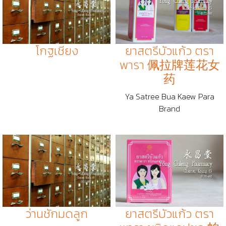
โกฐเชียง
ยาสตรีบัวแก้ว ตรา
พารา 佩拉牌莲花女
药
Ya Satree Bua Kaew Para
Brand
ว่านชักมดลูก
ยาสตรีบัวแก้ว ตรา