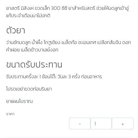
ยาสตรี นิสิงเห ขวดเล็ก 300 ซีซี ยาสำหรับสตรี ช่วยให้มดลูกเข้าอู่
แก้ประจำเดือนมาไม่ปกติ
ตัวยา
ว่านชักมดลูก น้ำผึ้ง โกฐเชียง เมล็ดท้อ ชะเอมเทศ เปลือกส้มจีน ดอก
คำฝอย เมล็ดข้าวบาเลย์งอก
ขนาดรับประทาน
รับประทานครั้งละ 1 ช้อนโต๊ะ วันละ 3 ครั้ง ก่อนอาหาร
โปรดเขย่าขวดก่อนรินยา
ยาแผนโบราณ
ราคา
-
+