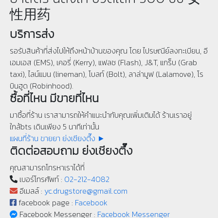
性用药
บริการส่ง
รอรับสินค้าที่ส่งไปให้ถึงหน้าบ้านของคุณ โดย ไปรษณีย์ลงทะเบียน, อี
เอมเอส (EMS), เคอรี่ (Kerry), แฟลช (Flash), J&T, แกร็บ (Grab
taxi), ไลน์แมน (lineman), โบลท์ (Bolt), ลาล่ามูฟ (Lalamove), โร
บินฮูด (Robinhood).
ซื้อที่ไหน มีขายที่ไหน
มาซื้อที่ร้าน เราสามารถให้คำแนะนำกับคุณเพิ่มเติมได้ ร้านเราอยู่
ใกล้bts เดินเพียง 5 นาทีเท่านั้น
แผนที่ร้าน ขายยา ย่งเชียงตึ๊ง ►
ติดต่อสอบถาม ย่งเชียงตึ๊ง
คุณสามารถโทรหาเราได้ที่
เบอร์โทรศัพท์ :
02-212-4082
อีเมลล์ :
yc.drugstore@gmail.com
facebook page :
Facebook
Facebook Messenger :
Facebook Messenger