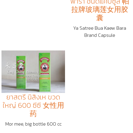
พารา ชนิดแคปซูล 帕
拉牌玻璃莲女用胶
囊
Ya Satree Bua Kaew Bara
Brand Capsule
ยาสตรี นิสิงเห ขวด
ใหญ่ 600 ซีซี 女性用
药
Mor mee, big bottle 600 cc