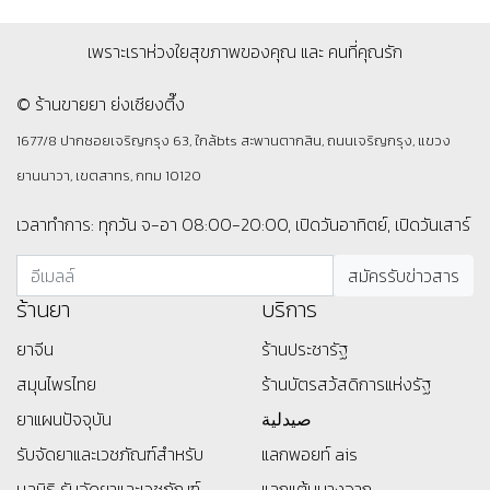
เพราะเราห่วงใยสุขภาพของคุณ และ คนที่คุณรัก
© ร้านขายยา ย่งเชียงตึ๊ง
1677/8 ปากซอยเจริญกรุง 63, ใกล้bts สะพานตากสิน, ถนนเจริญกรุง, แขวง
ยานนาวา, เขตสาทร, กทม 10120
เวลาทำการ: ทุกวัน จ-อา 08:00-20:00, เปิดวันอาทิตย์, เปิดวันเสาร์
ร้านยา
บริการ
ยาจีน
ร้านประชารัฐ
สมุนไพรไทย
ร้านบัตรสว้สดิการแห่งรัฐ
ยาแผนปัจจุบัน
صيدلية
รับจัดยาและเวชภัณฑ์สำหรับ
แลกพอยท์ ais
มูลนิธิ
รับจัดยาและเวชภัณฑ์
แลกแต้มบางจาก