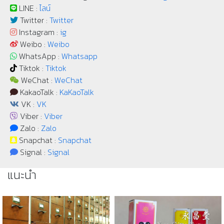
LINE :
ไลน์
Twitter :
Twitter
Instagram :
ig
Weibo :
Weibo
WhatsApp :
Whatsapp
Tiktok :
Tiktok
WeChat :
WeChat
KakaoTalk :
KaKaoTalk
VK :
VK
Viber :
Viber
Zalo :
Zalo
Snapchat :
Snapchat
Signal :
Signal
แนะนำ