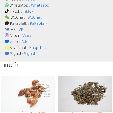
WhatsApp :
Whatsapp
Tiktok :
Tiktok
WeChat :
WeChat
KakaoTalk :
KaKaoTalk
VK :
VK
Viber :
Viber
Zalo :
Zalo
Snapchat :
Snapchat
Signal :
Signal
แนะนำ