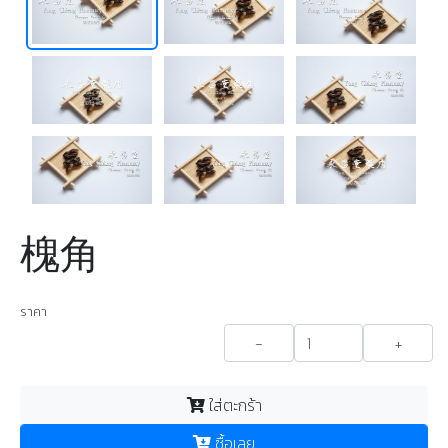
槐角
ราคา
-
+
ใส่ตะกร้า
ซื้อเลย