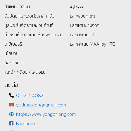
ยาแผนปัจจุบัน
صيدلية
รับจัดยาและเวชภัณฑ์สำหรับ
แลกพอยท์ ais
มูลนิธิ
รับจัดยาและเวชภัณฑ์
แลกแต้มบางจาก
สำหรับห้องฉุกเฉิน ห้องพยาบาล
แลกคะแนน PT
โกจิเบอร์รี่
แลกคะแนน MAAI by KTC
นโยบาย
ข้อกำหนด
แนะนำ / ติชม / เสนอแนะ
ติดต่อ
02-212-4082
yc.drugstore@gmail.com
https://www.yongchieng.com
Facebook