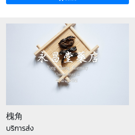
槐角
บริการส่ง