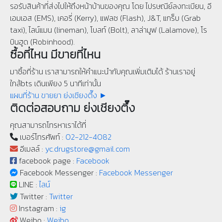
รอรับสินค้าที่ส่งไปให้ถึงหน้าบ้านของคุณ โดย ไปรษณีย์ลงทะเบียน, อี
เอมเอส (EMS), เคอรี่ (Kerry), แฟลช (Flash), J&T, แกร็บ (Grab
taxi), ไลน์แมน (lineman), โบลท์ (Bolt), ลาล่ามูฟ (Lalamove), โร
บินฮูด (Robinhood).
ซื้อที่ไหน มีขายที่ไหน
มาซื้อที่ร้าน เราสามารถให้คำแนะนำกับคุณเพิ่มเติมได้ ร้านเราอยู่
ใกล้bts เดินเพียง 5 นาทีเท่านั้น
แผนที่ร้าน ขายยา ย่งเชียงตึ๊ง ►
ติดต่อสอบถาม ย่งเชียงตึ๊ง
คุณสามารถโทรหาเราได้ที่
เบอร์โทรศัพท์ :
02-212-4082
อีเมลล์ :
yc.drugstore@gmail.com
facebook page :
Facebook
Facebook Messenger :
Facebook Messenger
LINE :
ไลน์
Twitter :
Twitter
Instagram :
ig
Weibo :
Weibo