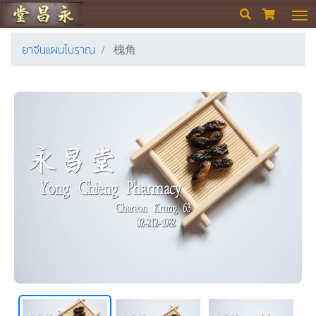
ร้านขายยา ย่งเชียงตึ๊ง


ยาจีนแผนโบราณ
槐角