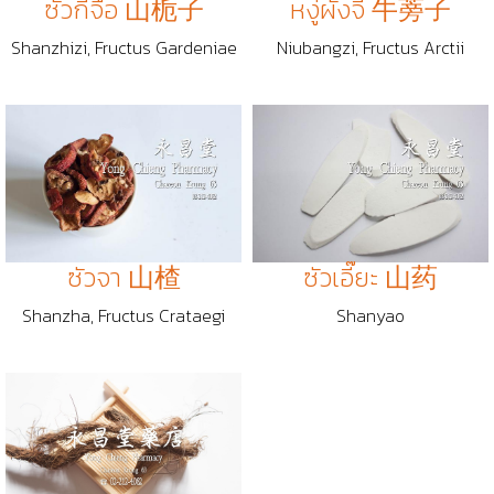
ซัวกีจื้อ 山栀子
หงู่ผั่งจี้ 牛蒡子
Shanzhizi, Fructus Gardeniae
Niubangzi, Fructus Arctii
ซัวจา 山楂
ซัวเอี๊ยะ 山药
Shanzha, Fructus Crataegi
Shanyao