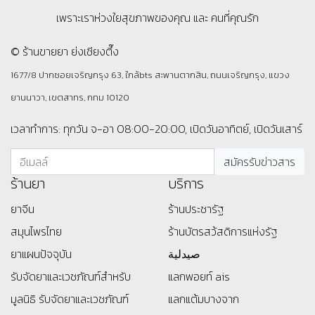
เพราะเราห่วงใยสุขภาพของคุณ และ คนที่คุณรัก
© ร้านขายยา ย่งเชียงตึ๊ง
1677/8 ปากซอยเจริญกรุง 63, ใกล้bts สะพานตากสิน, ถนนเจริญกรุง, แขวง
ยานนาวา, เขตสาทร, กทม 10120
เวลาทำการ: ทุกวัน จ-อา 08:00-20:00, เปิดวันอาทิตย์, เปิดวันเสาร์
ร้านยา
บริการ
ยาจีน
ร้านประชารัฐ
สมุนไพรไทย
ร้านบัตรสว้สดิการแห่งรัฐ
ยาแผนปัจจุบัน
صيدلية
รับจัดยาและเวชภัณฑ์สำหรับ
แลกพอยท์ ais
มูลนิธิ
รับจัดยาและเวชภัณฑ์
แลกแต้มบางจาก