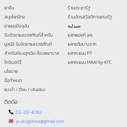
ยาจีน
ร้านประชารัฐ
สมุนไพรไทย
ร้านบัตรสว้สดิการแห่งรัฐ
ยาแผนปัจจุบัน
صيدلية
รับจัดยาและเวชภัณฑ์สำหรับ
แลกพอยท์ ais
มูลนิธิ
รับจัดยาและเวชภัณฑ์
แลกแต้มบางจาก
สำหรับห้องฉุกเฉิน ห้องพยาบาล
แลกคะแนน PT
โกจิเบอร์รี่
แลกคะแนน MAAI by KTC
นโยบาย
ข้อกำหนด
แนะนำ / ติชม / เสนอแนะ
ติดต่อ
02-212-4082
yc.drugstore@gmail.com