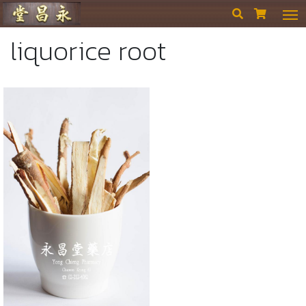
ร้านขายยา ย่งเชียงตึ๊ง


liquorice root