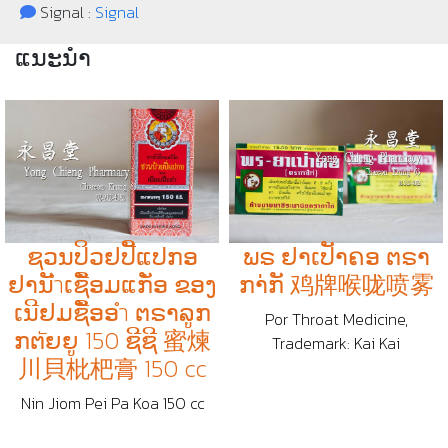
Signal :
Signal
ແນະນຳ
ຊວນປິວຢປີັແປກອ
ພຣ ຢາເປັາຄອ ຕຣາ
ຢານັำເຊືັອມແກັ່ອ ຂອງ
ກາ່ກັ 鸡牌喉咙喷雾
ເນີຢມຊືັອອำ ຕຣາລູກ
Por Throat Medicine,
ກຕัຍຍູ 150 ຊີຊີ 蜜煉
Trademark: Kai Kai
川貝枇杷膏 150 cc
Nin Jiom Pei Pa Koa 150 cc