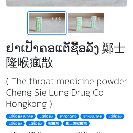
ຢາເປັາຄອແຕັຊືັອລັງ 鄭士
隆喉瘋㪚
( The throat medicine powder
Cheng Sie Lung Drug Co
Hongkong )
แต้ซื่อล้ง เป่าคอ
แต้ซือล้ง
ยากวาดคอ
ยาผงเป่าคอ
แต่ซือล้ง
แต้ซื่อล้ง
แต้ซื้อล่ง
喉瘋散
鄭士隆喉瘋散