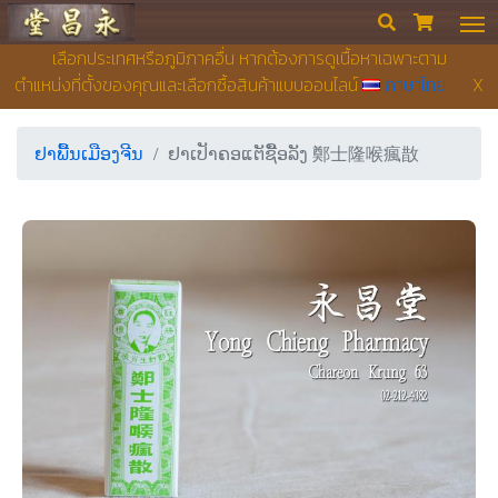
ຮ້ານຂາຍຢາ ຢງເຊີຍງຕຶ໊ງ


เลือกประเทศหรือภูมิภาคอื่น หากต้องการดูเนื้อหาเฉพาะตาม
ตำแหน่งที่ตั้งของคุณและเลือกซื้อสินค้าแบบออนไลน์
ภาษาไทย
X
ຢາພື້ນເມືອງຈີນ
ຢາເປັາຄອແຕັຊືັອລັງ 鄭士隆喉瘋㪚