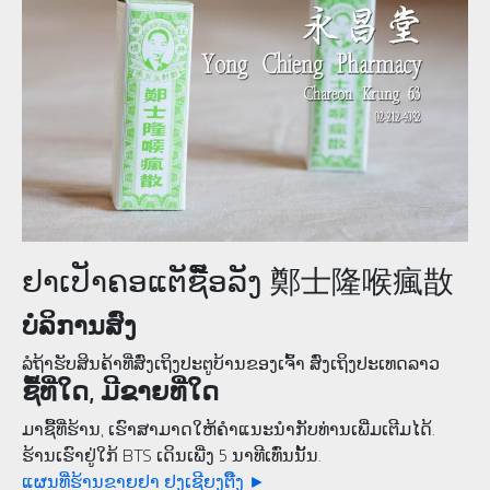
ຢາເປັາຄອແຕັຊືັອລັງ 鄭士隆喉瘋㪚
ບໍລິການສົ່ງ
ລໍຖ້າຮັບສິນຄ້າທີ່ສົ່ງເຖິງປະຕູບ້ານຂອງເຈົ້າ ສົ່ງເຖິງປະເທດລາວ
ຊື້ທີ່ໃດ, ມີຂາຍທີ່ໃດ
ມາຊື້ທີ່ຮ້ານ, ເຮົາສາມາດໃຫ້ຄໍາແນະນຳກັບທ່ານເພີ່ມເຕີມໄດ້.
ຮ້ານເຮົາຢູ່ໃກ້ BTS ເດິນເພີ່ງ 5 ນາທີເທົ່ນນັ້ນ.
ແຜນທີ່ຮ້ານຂາຍຢາ ຢງເຊີຍງຕຶ໊ງ ►