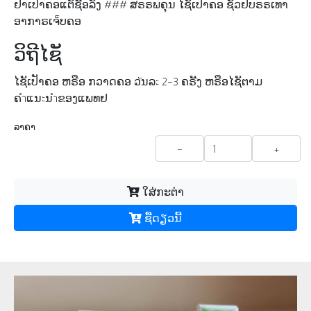
ຢາເປັາຄອແຕັຊືັອລັງ ### ສຣຣພຄຸນ ໄຊັເປັາຄອ ຊັວຢບຣຣເທາ
ອາກາຣເຈ็ບຄອ
ວິຖີໄຊັ
ໄຊັເປັາຄອ ຫຣືອ ກວາດຄອ ວัນລะ 2-3 ຄຣัັງ ຫຣືອໄຊັຕາມ
ຄำແນะນำຂອງແພທຢ
ລາຄາ
-
+
ໃສ່ກະຕ່າ
ຊື້​ດຽວ​ນີ້