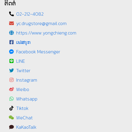
ຕິດຕໍ່
02-212-4082
yc.drugstore@gmail.com
https://www.yongchieng.com
ເຟສບຸກ
Facebook Messenger
LINE
Twitter
Instagram
Weibo
Whatsapp
Tiktok
WeChat
KaKaoTalk