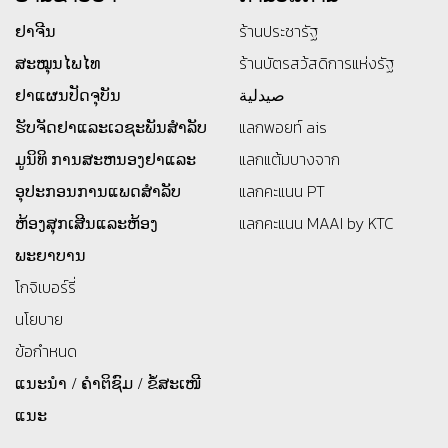
ຢາຈີນ
ร้านประชารัฐ
ສະໝຸນໄພໄທ
ร้านบัตรสว้สดิการแห่งรัฐ
ຢາແຜນປັດຈຸບັນ
صيدلية
ຮັບຈັດຢາແລະເວຊະພັນສໍາລັບ
แลกพอยท์ ais
ມູນິທິ
ການສະຫນອງຢາແລະ
แลกแต้มบางจาก
ອຸປະກອນການແພດສໍາລັບ
แลกคะแนน PT
ຫ້ອງສຸກເສີນແລະຫ້ອງ
แลกคะแนน MAAI by KTC
ພະຍາບານ
โกจิเบอร์รี่
นโยบาย
ข้อกำหนด
ແນະນຳ / ຄຳຕິຊົມ / ຂໍ້ສະເໜີ
ແນະ