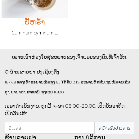
ຢີັຫຣັາ
Cuminum cyminum L.
ເພາະເຮົາຫ່ວງໃຍສຸຂະພາບຂອງເຈົ້າແລະຂອງຄົນທີ່ເຈົ້າຮັກ.
© ຮ້ານຂາຍຢາ ຢງເຊີຍງຕຶ໊ງ
1677/8 ທາງເຂົ້າຊອຍຈະເລີນກຸງ 63 ໃກ້ກັບ BTS ສະພານທັກສິນ, ຖະໜົນຈະເລີນ
ກຸງ, ຍານາວາ, ສາທານີ, ກຸງເທບ 10120
ເວລາດຳເນິນງານ: ທຸກມື້ ຈ-ອາ 08:00-20:00, ເປິດວັນອາທິດ,
ເປີດວັນເສົາ
ຮ້ານ​ຂາຍ​ຢາ
ການບໍລິການ