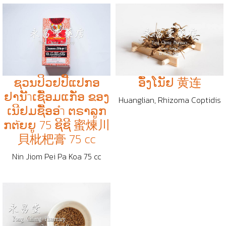
ຊວນປິວຢປີັແປກອ
ອຶັງໂນັຢ 黄连
ຢານັำເຊືັອມແກັ່ອ ຂອງ
Huanglian, Rhizoma Coptidis
ເນີຢມຊືັອອำ ຕຣາລູກ
ກຕัຍຍູ 75 ຊີຊີ 蜜煉川
貝枇杷膏 75 cc
Nin Jiom Pei Pa Koa 75 cc