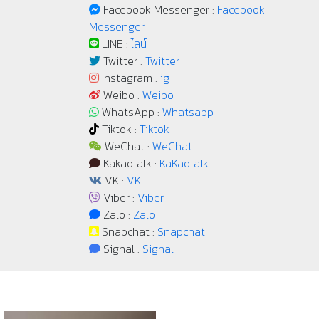
Facebook Messenger :
Facebook
Messenger
LINE :
ไลน์
Twitter :
Twitter
Instagram :
ig
Weibo :
Weibo
WhatsApp :
Whatsapp
Tiktok :
Tiktok
WeChat :
WeChat
KakaoTalk :
KaKaoTalk
VK :
VK
Viber :
Viber
Zalo :
Zalo
Snapchat :
Snapchat
Signal :
Signal