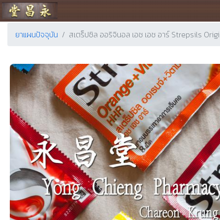
ร้านขายยา ย่งเชียงตึ๊ง
ยาแผนปัจจุบัน
สเตร็ปซิล ออริจินอล เอช เอช อาร์ Strepsils Ori