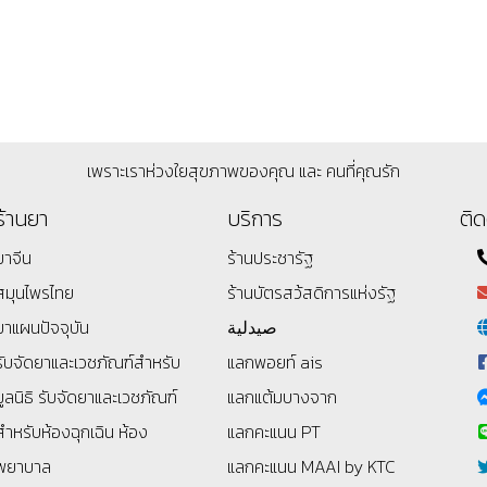
เพราะเราห่วงใยสุขภาพของคุณ และ คนที่คุณรัก
ร้านยา
บริการ
ติด
ยาจีน
ร้านประชารัฐ
สมุนไพรไทย
ร้านบัตรสว้สดิการแห่งรัฐ
ยาแผนปัจจุบัน
صيدلية
รับจัดยาและเวชภัณฑ์สำหรับ
แลกพอยท์ ais
มูลนิธิ
รับจัดยาและเวชภัณฑ์
แลกแต้มบางจาก
สำหรับห้องฉุกเฉิน ห้อง
แลกคะแนน PT
พยาบาล
แลกคะแนน MAAI by KTC