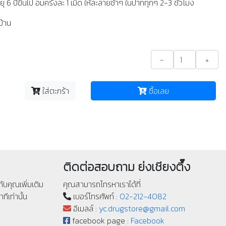
ยุ 6 ปีขึ้นไป อมครั้งละ 1 เม็ด ให้ละลายช้าๆ ในปากทุกๆ 2-3 ชั่วโมง
้าน
-
+
ใส่ตะกร้า
ซื้อเลย
ติดต่อสอบถาม ย่งเชียงตึ๊ง
ับคุณเพิ่มเติม
คุณสามารถโทรหาเราได้ที่
ทีเท่านั้น
เบอร์โทรศัพท์ :
02-212-4082
อีเมลล์ :
yc.drugstore@gmail.com
facebook page :
Facebook