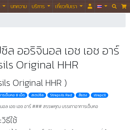
า
บทความ
บริการ
เกี่ยวกับเรา


ซิล ออริจินอล เอช เอช อาร์
sils Original HHR
sils Original HHR )
รเจ็บคอ 8 เม็ด
สเตปซิล
Strepsils Red
สีแดง
strepcil
ิจินอล เอช เอช อาร์ ### สรรพคุณ บรรเทาอาการเจ็บคอ
ิธีใช้