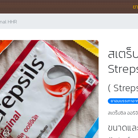
ย
ginal HHR
สเตร็ป
Strep
( Strep
ยาอมบรรเทาอากา
สเตร็ปซิล ออร
ขนาดและว