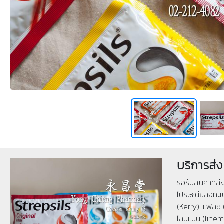
บริการส่ง
รอรับสินค้าที่ส
ไปรษณีย์ลงทะเบ
(Kerry), แฟลช 
ไลน์แมน (linema