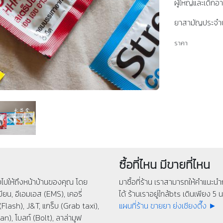
ผู้ใหญ่และเด็กอา
ยาสามัญประจำบ
ราคา
ซื้อที่ไหน มีขายที่ไหน
่งไปให้ถึงหน้าบ้านของคุณ โดย
มาซื้อที่ร้าน เราสามารถให้คำแนะนำก
ียน, อีเอมเอส (EMS), เคอรี่
ได้ ร้านเราอยู่ใกล้bts เดินเพียง 5 นา
(Flash), J&T, แกร็บ (Grab taxi),
แผนที่ร้าน ขายยา ย่งเชียงตึ๊ง ►
n), โบลท์ (Bolt), ลาล่ามูฟ