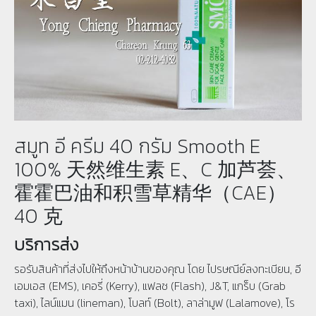
สมูท อี ครีม 40 กรัม Smooth E
100% 天然维生素 E、C 加芦荟、
霍霍巴油和积雪草精华（CAE）
40 克
บริการส่ง
รอรับสินค้าที่ส่งไปให้ถึงหน้าบ้านของคุณ โดย ไปรษณีย์ลงทะเบียน, อี
เอมเอส (EMS), เคอรี่ (Kerry), แฟลช (Flash), J&T, แกร็บ (Grab
taxi), ไลน์แมน (lineman), โบลท์ (Bolt), ลาล่ามูฟ (Lalamove), โร