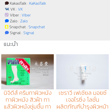
KakaoTalk :
KaKaoTalk
VK :
VK
Viber :
Viber
Zalo :
Zalo
Snapchat :
Snapchat
Signal :
Signal
แนะนำ
นิจิดีส์ ครีมทาผิวหนัง
เซราวี เฟเชียล มอยซ์
ทาผิวหนัง สิวฝ้า ทา
เจอไรซิ่ง โลชั่น
แล้วผิวหนังชุ่มชื้น ทา
ผลิตภัณฑ์บำรุงผิวหน้า