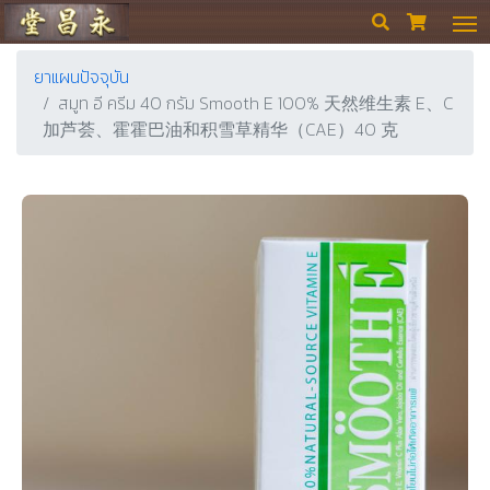
ร้านขายยา ย่งเชียงตึ๊ง


ยาแผนปัจจุบัน
สมูท อี ครีม 40 กรัม Smooth E 100% 天然维生素 E、C
加芦荟、霍霍巴油和积雪草精华（CAE）40 克