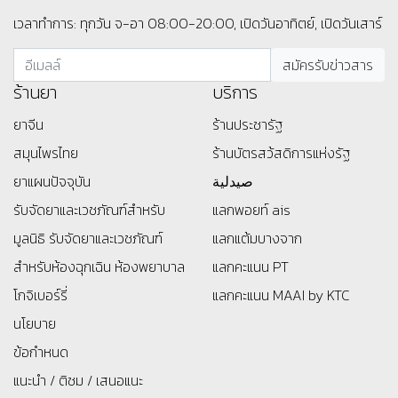
เวลาทำการ: ทุกวัน จ-อา 08:00-20:00, เปิดวันอาทิตย์, เปิดวันเสาร์
ร้านยา
บริการ
ยาจีน
ร้านประชารัฐ
สมุนไพรไทย
ร้านบัตรสว้สดิการแห่งรัฐ
ยาแผนปัจจุบัน
صيدلية
รับจัดยาและเวชภัณฑ์สำหรับ
แลกพอยท์ ais
มูลนิธิ
รับจัดยาและเวชภัณฑ์
แลกแต้มบางจาก
สำหรับห้องฉุกเฉิน ห้องพยาบาล
แลกคะแนน PT
โกจิเบอร์รี่
แลกคะแนน MAAI by KTC
นโยบาย
ข้อกำหนด
แนะนำ / ติชม / เสนอแนะ