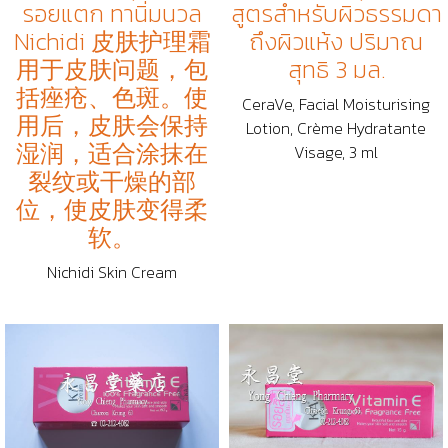
รอยแตก ทานิ่มนวล
สูตรสำหรับผิวธรรมดา
Nichidi 皮肤护理霜
ถึงผิวแห้ง ปริมาณ
用于皮肤问题，包
สุทธิ 3 มล.
括痤疮、色斑。使
CeraVe, Facial Moisturising
用后，皮肤会保持
Lotion, Crème Hydratante
湿润，适合涂抹在
Visage, 3 ml
裂纹或干燥的部
位，使皮肤变得柔
软。
Nichidi Skin Cream