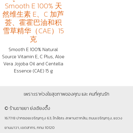
Smooth E 100% 天
然维生素 E、C 加芦
荟、霍霍巴油和积
雪草精华（CAE）15
克
Smooth E 100% Natural
Source Vitamin E, C Plus, Aloe
Vera Jojoba Oil and Centella
Essence (CAE) 15 g
เพราะเราห่วงใยสุขภาพของคุณ และ คนที่คุณรัก
© ร้านขายยา ย่งเชียงตึ๊ง
1677/8 ปากซอยเจริญกรุง 63, ใกล้bts สะพานตากสิน, ถนนเจริญกรุง, แขวง
ยานนาวา, เขตสาทร, กทม 10120