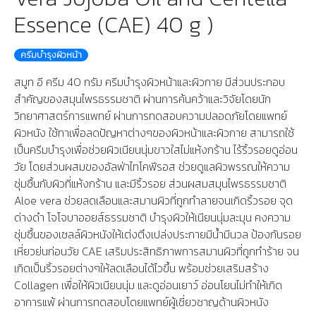
Essence (CAE) 40 g )
ครีมบำรุงผิวหน้า
สมูท อี ครีม 40 กรัม ครีมบำรุงผิวหน้าและผิวกาย มีส่วนประกอบ
สำคัญของสมุนไพรธรรมชาติ ผ่านการค้นคว้าและวิจัยโดยนัก
วิทยาศาสตร์การแพทย์ ผ่านการทดสอบความปลอดภัยโดยแพทย์
ผิวหนัง ใช้ทาเพื่อลดปัญหาต่างๆของผิวหน้าและผิวกาย สามารถใช้
เป็นครีมบำรุงเพื่อช่วยผิวเนียนนุ่มขาวใสไม่แห้งกร้าน ไร้ริ้วรอยดูอ่อน
วัย โดยส่วนผสมของอัลฟ่าไทโคฟีรอส ช่วยดูแลผิวพรรณให้ความ
ชุ่มชื้นกับผิวที่แห้งกร้าน และมีริ้วรอย ส่วนผสมสมุนไพรธรรมชาติ
Aloe vera ช่วยลดเลือนและสมานผิวที่ถูกทำลายจนเกิดริ้วรอย จุด
ด่างดำ โจโจบาออยส์ธรรมชาติ บำรุงผิวให้เนียนนุ่มละมุน คงความ
ชุ่มชื้นของเซลล์ผิวหนังให้เต่งตึงเปล่งประกายมีน้ำมีนวล ป้องกันรอย
เหี่ยวย่นก่อนวัย CAE เสริมประสิทธิภาพการสมานผิวที่ถูกทำร้าย จน
เกิดเป็นริ้วรอยต่างๆให้ลดเลือนได้ไวขึ้น พร้อมช่วยเสริมสร้าง
Collagen เพื่อให้ผิวเนียนนุ่ม และดูอ่อนเยาว์ อ่อนโยนไม่ทำให้เกิด
อาการแพ้ ผ่านการทดสอบโดยแพทย์ผู้เชี่ยวชาญด้านผิวหนัง