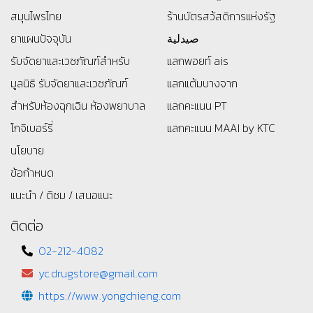
สมุนไพรไทย
ร้านบัตรสว้สดิการแห่งรัฐ
ยาแผนปัจจุบัน
صيدلية
รับจัดยาและเวชภัณฑ์สำหรับ
แลกพอยท์ ais
มูลนิธิ
รับจัดยาและเวชภัณฑ์
แลกแต้มบางจาก
สำหรับห้องฉุกเฉิน ห้องพยาบาล
แลกคะแนน PT
โกจิเบอร์รี่
แลกคะแนน MAAI by KTC
นโยบาย
ข้อกำหนด
แนะนำ / ติชม / เสนอแนะ
ติดต่อ
02-212-4082
yc.drugstore@gmail.com
https://www.yongchieng.com