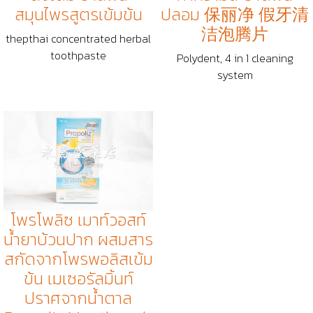
สมุนไพรสูตรเข้มข้น
ปลอม 保丽净 假牙清
洁泡腾片
thepthai concentrated herbal
toothpaste
Polydent, 4 in 1 cleaning
system
โพรโพลิซ เมาท์วอสท์
น้ำยาบ้วนปาก ผสมสาร
สกัดจากโพรพอลิสเข้ม
ข้น เมเซอรัลมิ้นท์
ปราศจากน้ำตาล