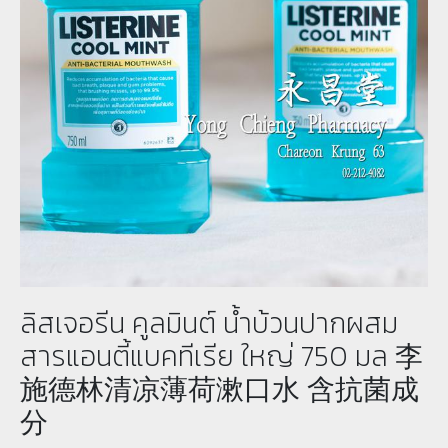
ลิสเจอรีน คูลมินต์ น้ำบ้วนปากผสม
สารแอนตี้แบคทีเรีย ใหญ่ 750 มล 李
施德林清凉薄荷漱口水 含抗菌成
分