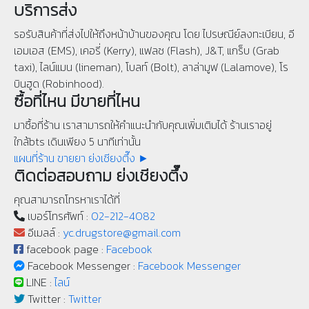
บริการส่ง
รอรับสินค้าที่ส่งไปให้ถึงหน้าบ้านของคุณ โดย ไปรษณีย์ลงทะเบียน, อี
เอมเอส (EMS), เคอรี่ (Kerry), แฟลช (Flash), J&T, แกร็บ (Grab
taxi), ไลน์แมน (lineman), โบลท์ (Bolt), ลาล่ามูฟ (Lalamove), โร
บินฮูด (Robinhood).
ซื้อที่ไหน มีขายที่ไหน
มาซื้อที่ร้าน เราสามารถให้คำแนะนำกับคุณเพิ่มเติมได้ ร้านเราอยู่
ใกล้bts เดินเพียง 5 นาทีเท่านั้น
แผนที่ร้าน ขายยา ย่งเชียงตึ๊ง ►
ติดต่อสอบถาม ย่งเชียงตึ๊ง
คุณสามารถโทรหาเราได้ที่
เบอร์โทรศัพท์ :
02-212-4082
อีเมลล์ :
yc.drugstore@gmail.com
facebook page :
Facebook
Facebook Messenger :
Facebook Messenger
LINE :
ไลน์
Twitter :
Twitter