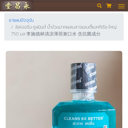
ร้านขายยา ย่งเชียงตึ๊ง


ยาแผนปัจจุบัน
ลิสเจอรีน คูลมินต์ น้ำบ้วนปากผสมสารแอนตี้แบคทีเรีย ใหญ่
750 มล 李施德林清凉薄荷漱口水 含抗菌成分