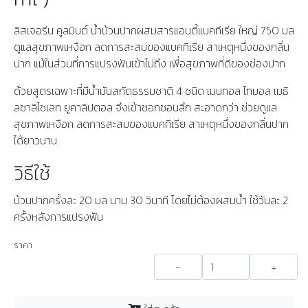
ลิสเจอรีน คูลมินต์ น้ำบ้วนปากผสมสารแอนตี้แบคทีเรีย ใหญ่ 750 มล
ดูแลสุขภาพเหงือก ลดการสะสมของแบคทีเรีย สาเหตุหนึ่งของกลิ่น
ปาก แม้ในส่วนที่การแปรงฟันเข้าไม่ถึง เพื่อสุขภาพที่ดีของช่องปาก
ด้วยสูตรเฉพาะที่มีน้ำมันสกัดธรรมชาติ 4 ชนิด เมนทอล ไทมอล เมธิ
ลซาลิไซเลท ยูคาลิปตอล จึงเข้าซอกซอนลึก สะอาดกว่า ช่วยดูแล
สุขภาพเหงือก ลดการสะสมของแบคทีเรีย สาเหตุหนึ่งของกลิ่นปาก
ได้ยาวนาน
วิธีใช้
บ้วนปากครั้งละ 20 มล นาน 30 วินาที โดยไม่ต้องผสมน้ำ ใช้วันละ 2
ครั้งหลังการแปรงฟัน
ราคา
-
+