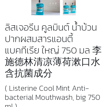
ลิสเจอรีน คูลมินต์ น้ำบ้วน
ปากผสมสารแอนตี้
แบคทีเรีย ใหญ่ 750 มล 李
施德林清凉薄荷漱口水
含抗菌成分
( Listerine Cool Mint Anti-
bacterial Mouthwash, big 750
ml )