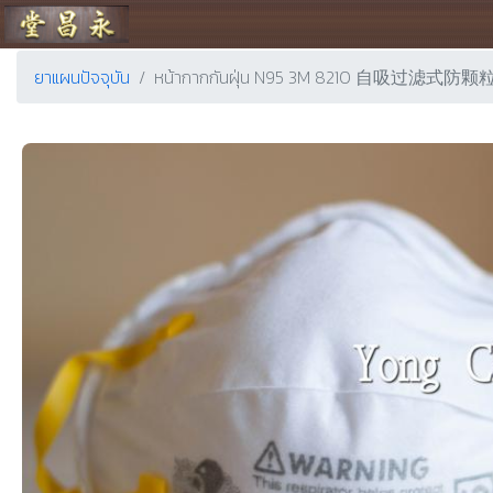
ร้านขายยา ย่งเชียงตึ๊ง
ยาแผนปัจจุบัน
หน้ากากกันฝุ่น N95 3M 8210 自吸过