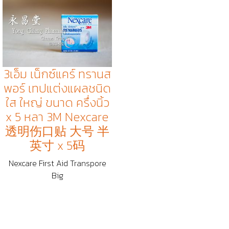
3เอ็ม เน็กซ์แคร์ ทรานส
พอร์ เทปแต่งแผลชนิด
ใส ใหญ่ ขนาด ครึ่งนิ้ว
x 5 หลา 3M Nexcare
透明伤口贴 大号 半
英寸 x 5码
Nexcare First Aid Transpore
Big