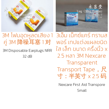
3M โฟมอุดหูลดเสียง 1
3เอ็ม เน็กซ์แคร์ ทรานส
คู่ 3M 降噪耳塞 1 对
พอร์ เทปแต่งแผลชนิด
ใส เล็ก ขนาด ครึ่งนิ้ว x
3M Disposable Earplugs NRR
2.5 หลา 3M Nexcare
32 dB
Transparent
Transport Tape，尺
寸：半英寸 x 2.5 码
Nexcare First Aid Transpore
Small