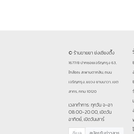
© ร้านขายยา ย่งเชียงตึ๊ง
1677/8 ปากซอยเจริญกรุง 63,
ใกล้bts สะพานตากสิน, ถนน
เจริญกรุง, แขวง ยานนาวา, เขต
สาทร, กทม 10120
เวลาทำการ: ทุกวัน จ-อา
08:00-20:00, เปิดวัน
อาทิตย์, เปิดวันเสาร์