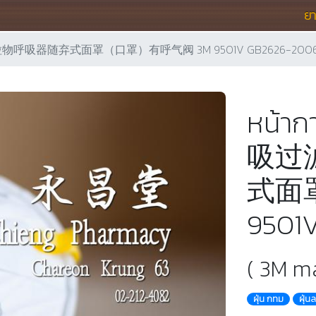
ย
滤式防颗粒物呼吸器随弃式面罩（口罩）有呼气阀 3M 9501V GB2626-2006
หน้าก
吸过
式面
9501
( 3M m
ฝุ่น กทม
ฝุ่