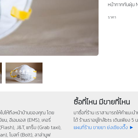
หน้ากากกันฝุ่น
ราคา
ซื้อที่ไหน มีขายที่ไหน
่งไปให้ถึงหน้าบ้านของคุณ โดย
มาซื้อที่ร้าน เราสามารถให้คำแนะนำก
ียน, อีเอมเอส (EMS), เคอรี่
ได้ ร้านเราอยู่ใกล้bts เดินเพียง 5 นา
(Flash), J&T, แกร็บ (Grab taxi),
แผนที่ร้าน ขายยา ย่งเชียงตึ๊ง ►
n), โบลท์ (Bolt), ลาล่ามูฟ