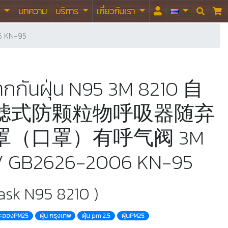
า
บทความ
บริการ
เกี่ยวกับเรา


 KN-95
ากกันฝุ่น N95 3M 8210 自
滤式防颗粒物呼吸器随弃
罩（口罩）有呼气阀 3M
V GB2626-2006 KN-95
ask N95 8210 )
นละอองPM25
ฝุ่น กรุงเทพ
ฝุ่น pm 2.5
ฝุ่นPM25