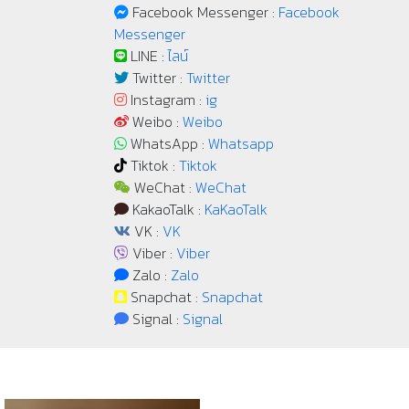
Facebook Messenger :
Facebook
Messenger
LINE :
ไลน์
Twitter :
Twitter
Instagram :
ig
Weibo :
Weibo
WhatsApp :
Whatsapp
Tiktok :
Tiktok
WeChat :
WeChat
KakaoTalk :
KaKaoTalk
VK :
VK
Viber :
Viber
Zalo :
Zalo
Snapchat :
Snapchat
Signal :
Signal