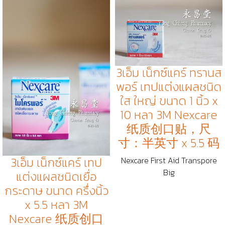
3เอ็ม เน็กซ์แคร์ ทรานส
พอร์ เทปแต่งแผลชนิด
ใส ใหญ่ ขนาด 1 นิ้ว x
10 หลา 3M Nexcare
纸质创口贴，尺
寸：半英寸 x 5.5 码
3เอ็ม เน็กซ์แคร์ เทป
Nexcare First Aid Transpore
Big
แต่งแผลชนิดเยื่อ
กระดาษ ขนาด ครึ่งนิ้ว
x 5.5 หลา 3M
Nexcare 纸质创口