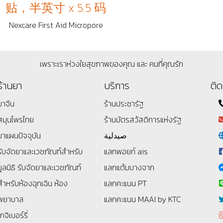
贴，半英寸 x 5.5 码
Nexcare First Aid Micropore
เพราะเราห่วงใยสุขภาพของคุณ และ คนที่คุณรัก
ร้านยา
บริการ
ติด
ยาจีน
ร้านประชารัฐ
สมุนไพรไทย
ร้านบัตรสว้สดิการแห่งรัฐ
ยาแผนปัจจุบัน
صيدلية
รับจัดยาและเวชภัณฑ์สำหรับ
แลกพอยท์ ais
มูลนิธิ
รับจัดยาและเวชภัณฑ์
แลกแต้มบางจาก
สำหรับห้องฉุกเฉิน ห้อง
แลกคะแนน PT
พยาบาล
แลกคะแนน MAAI by KTC
โกจิเบอร์รี่