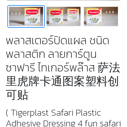
พลาสเตอร์ปิดแผล ชนิด
พลาสติก ลายการ์ตูน
ซาฟารี ไทเกอร์พล๊าส 萨法
里虎牌卡通图案塑料创
可贴
( Tigerplast Safari Plastic
Adhesive Dressing 4 fun safari