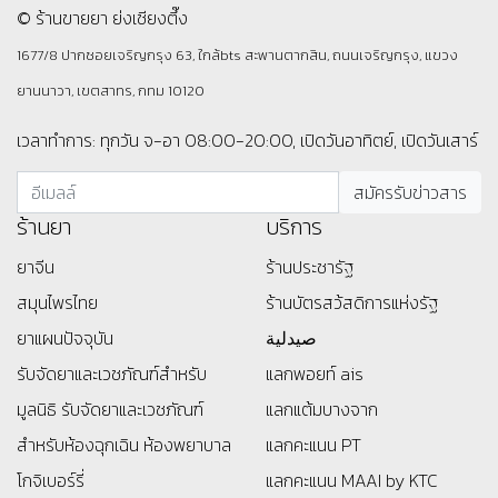
© ร้านขายยา ย่งเชียงตึ๊ง
1677/8 ปากซอยเจริญกรุง 63, ใกล้bts สะพานตากสิน, ถนนเจริญกรุง, แขวง
ยานนาวา, เขตสาทร, กทม 10120
เวลาทำการ: ทุกวัน จ-อา 08:00-20:00, เปิดวันอาทิตย์, เปิดวันเสาร์
ร้านยา
บริการ
ยาจีน
ร้านประชารัฐ
สมุนไพรไทย
ร้านบัตรสว้สดิการแห่งรัฐ
ยาแผนปัจจุบัน
صيدلية
รับจัดยาและเวชภัณฑ์สำหรับ
แลกพอยท์ ais
มูลนิธิ
รับจัดยาและเวชภัณฑ์
แลกแต้มบางจาก
สำหรับห้องฉุกเฉิน ห้องพยาบาล
แลกคะแนน PT
โกจิเบอร์รี่
แลกคะแนน MAAI by KTC