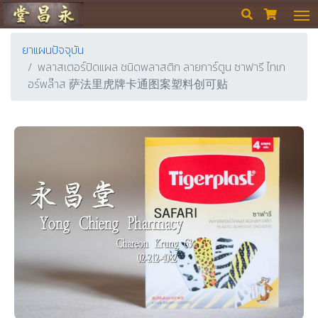
ร้านขายยา ย่งเชียงตึ๊ง


ยาแผนปัจจุบัน
พลาสเตอร์ปิดแผล ชนิดพลาสติก ลายการ์ตูน ซาฟารี ไทเก
อร์พล๊าส 萨法里虎牌卡通图案塑料创可贴