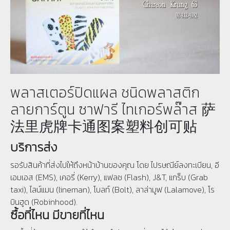
พลาสเตอร์ปิดแผล ชนิดพลาสติก
ลายการ์ตูน ซาฟารี ไทเกอร์พล๊าส 萨
法里虎牌卡通图案塑料创可贴
บริการส่ง
รอรับสินค้าที่ส่งไปให้ถึงหน้าบ้านของคุณ โดย ไปรษณีย์ลงทะเบียน, อี
เอมเอส (EMS), เคอรี่ (Kerry), แฟลช (Flash), J&T, แกร็บ (Grab
taxi), ไลน์แมน (lineman), โบลท์ (Bolt), ลาล่ามูฟ (Lalamove), โร
บินฮูด (Robinhood).
ซื้อที่ไหน มีขายที่ไหน