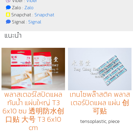
Viber :
Viber
Zalo :
Zalo
Snapchat :
Snapchat
Signal :
Signal
แนะนำ
พลาสเตอร์ใสปิดแผล
เทนโซพล๊าสติค พลาส
กันน้ำ แผ่นใหญ่ T3
เตอร์ปิดแผล แผ่น 创
6x10 ซม 透明防水创
可贴
口贴 大号 T3 6x10
tensoplastic, piece
cm