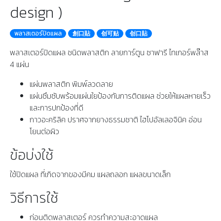
design )
พลาสเตอร์ปิดแผล
創口貼
创可贴
创口貼
พลาสเตอร์ปิดแผล ชนิดพลาสติก ลายการ์ตูน ซาฟารี ไทเกอร์พล๊าส
4 แผ่น
แผ่นพลาสติก พิมพ์ลวดลาย
แผ่นซึมซับพร้อมแผ่นใยป้องกันการติดแผล ช่วยให้แผลหายเร็ว
และการปกป้องที่ดี
กาวอะคริลิค ปราศจากยางธรรมชาติ ไฮโปอัลเลอจินิค อ่อน
โยนต่อผิว
ข้อบ่งใช้
ใช้ปิดแผล ที่เกิดจากของมีคม แผลถลอก แผลขนาดเล็ก
วิธีการใช้
ก่อนติดพลาสเตอร์ ควรทำความสะอาดแผล