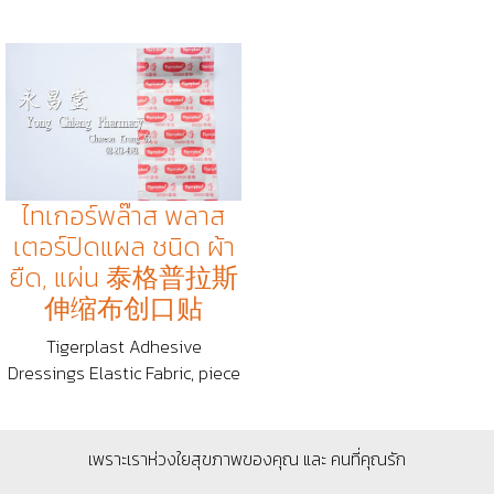
ไทเกอร์พล๊าส พลาส
เตอร์ปิดแผล ชนิด ผ้า
ยืด, แผ่น 泰格普拉斯
伸缩布创口贴
Tigerplast Adhesive
Dressings Elastic Fabric, piece
เพราะเราห่วงใยสุขภาพของคุณ และ คนที่คุณรัก