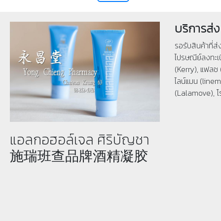
บริการส่ง
รอรับสินค้าที่ส
ไปรษณีย์ลงทะเบ
(Kerry), แฟลช 
ไลน์แมน (linema
(Lalamove), โ
แอลกอฮอล์เจล ศิริบัญชา
施瑞班查品牌酒精凝胶