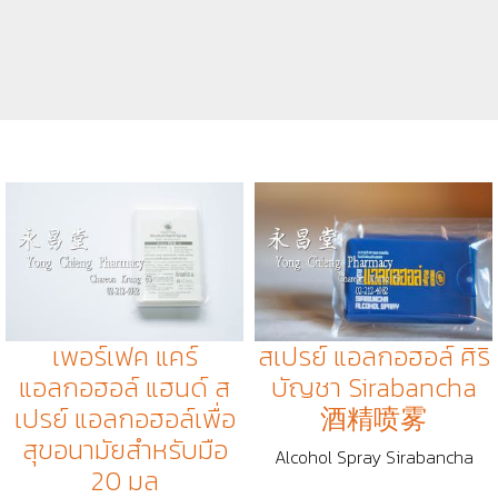
เพอร์เฟค แคร์
สเปรย์​ แอลกอฮอล์ ศิริ
แอลกอฮอล์ แฮนด์ ส
บัญชา Sirabancha
เปรย์ แอลกอฮอล์เพื่อ
酒精喷雾
สุขอนามัยสำหรับมือ
Alcohol Spray Sirabancha
20 มล