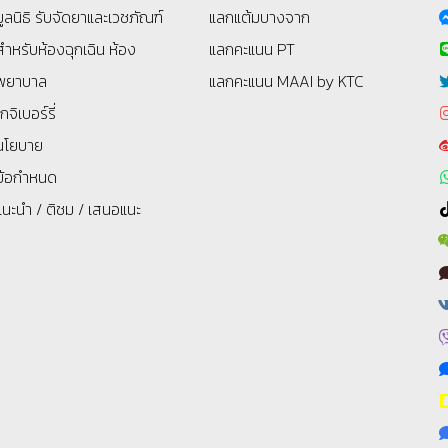
มูลนิธิ
รับจัดยาและเวชภัณฑ์
แลกแต้มบางจาก
สำหรับห้องฉุกเฉิน ห้อง
แลกคะแนน PT
พยาบาล
แลกคะแนน MAAI by KTC
โกจิเบอร์รี่
นโยบาย
ข้อกำหนด
แนะนำ / ติชม / เสนอแนะ