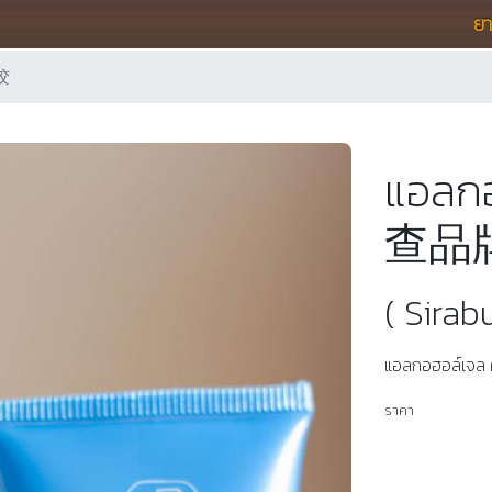
ย
胶
แอลก
查品
( Sirab
แอลกอฮอล์เจล ศิ
ราคา