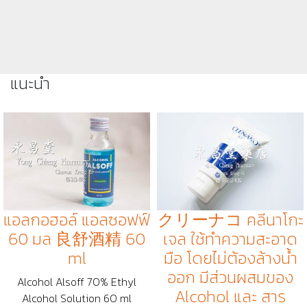
แนะนำ
แอลกอฮอล์ แอลซอฟฟ์
クリーナコ คลีนาโกะ
60 มล 良舒酒精 60
เจล ใช้ทำความสะอาด
ml
มือ โดยไม่ต้องล้างน้ำ
ออก มีส่วนผสมของ
Alcohol Alsoff 70% Ethyl
Alcohol และ สาร
Alcohol Solution 60 ml