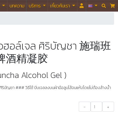
า
บทความ
บริการ
เกี่ยวกับเรา


อฮอล์เจล ศิริบัญชา 施瑞班
牌酒精凝胶
uncha Alcohol Gel )
ริบัญชา ### วิธีใช้ บีบเจลลงบนฝ่ามือลูบไล้จนแห้งโดยไม่ต้องล้างน้ำ
-
+