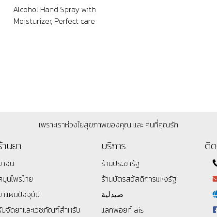
Alcohol Hand Spray with
Moisturizer, Perfect care
เพราะเราห่วงใยสุขภาพของคุณ และ คนที่คุณรัก
ร้านยา
บริการ
ติด
ยาจีน
ร้านประชารัฐ
สมุนไพรไทย
ร้านบัตรสว้สดิการแห่งรัฐ
ยาแผนปัจจุบัน
صيدلية
รับจัดยาและเวชภัณฑ์สำหรับ
แลกพอยท์ ais