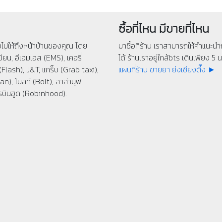
ซื้อที่ไหน มีขายที่ไหน
่งไปให้ถึงหน้าบ้านของคุณ โดย
มาซื้อที่ร้าน เราสามารถให้คำแนะนำก
ียน, อีเอมเอส (EMS), เคอรี่
ได้ ร้านเราอยู่ใกล้bts เดินเพียง 5 นา
(Flash), J&T, แกร็บ (Grab taxi),
แผนที่ร้าน ขายยา ย่งเชียงตึ๊ง ►
n), โบลท์ (Bolt), ลาล่ามูฟ
รบินฮูด (Robinhood).