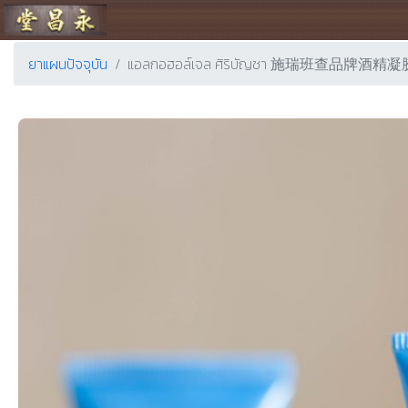
ร้านขายยา ย่งเชียงตึ๊ง
ยาแผนปัจจุบัน
แอลกอฮอล์เจล ศิริบัญชา 施瑞班查品牌酒精凝