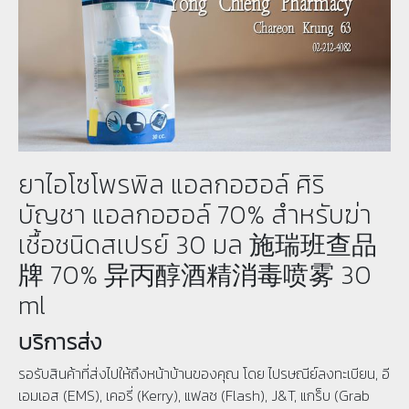
ยาไอโซโพรพิล แอลกอฮอล์ ศิริ
บัญชา แอลกอฮอล์ 70% สำหรับฆ่า
เชื้อชนิดสเปรย์ 30 มล 施瑞班查品
牌 70% 异丙醇酒精消毒喷雾 30
ml
บริการส่ง
รอรับสินค้าที่ส่งไปให้ถึงหน้าบ้านของคุณ โดย ไปรษณีย์ลงทะเบียน, อี
เอมเอส (EMS), เคอรี่ (Kerry), แฟลช (Flash), J&T, แกร็บ (Grab