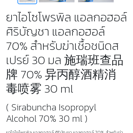
ยาไอโซโพรพิล แอลกอฮอล์
ศิริบัญชา แอลกอฮอล์
70% สำหรับฆ่าเชื้อชนิดส
เปรย์ 30 มล 施瑞班查品
牌 70% 异丙醇酒精消
毒喷雾 30 ml
( Sirabuncha Isopropyl
Alcohol 70% 30 ml )
ยาไอโซโพรพิล แอลกอฮอล์ ศิริบัญชา แอลกอฮอล์ 70% สำหรับฆ่า