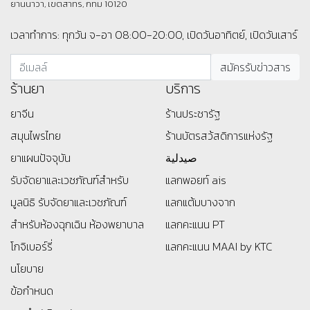
ยานนาวา, เขตสาทร, กทม 10120
เวลาทำการ: ทุกวัน จ-อา 08:00-20:00, เปิดวันอาทิตย์, เปิดวันเสาร์
ร้านยา
บริการ
ยาจีน
ร้านประชารัฐ
สมุนไพรไทย
ร้านบัตรสว้สดิการแห่งรัฐ
ยาแผนปัจจุบัน
صيدلية
รับจัดยาและเวชภัณฑ์สำหรับ
แลกพอยท์ ais
มูลนิธิ
รับจัดยาและเวชภัณฑ์
แลกแต้มบางจาก
สำหรับห้องฉุกเฉิน ห้องพยาบาล
แลกคะแนน PT
โกจิเบอร์รี่
แลกคะแนน MAAI by KTC
นโยบาย
ข้อกำหนด