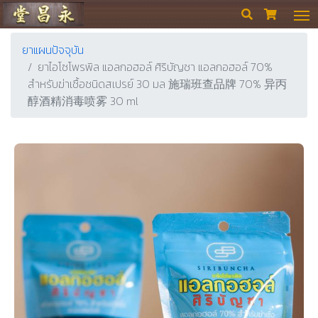
ร้านขายยา ย่งเชียงตึ๊ง


ยาแผนปัจจุบัน
ยาไอโซโพรพิล แอลกอฮอล์ ศิริบัญชา แอลกอฮอล์ 70%
สำหรับฆ่าเชื้อชนิดสเปรย์ 30 มล 施瑞班查品牌 70% 异丙
醇酒精消毒喷雾 30 ml