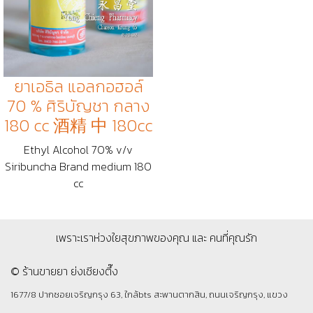
ยาเอธิล แอลกอฮอล์
70 % ศิริบัญชา กลาง
180 cc 酒精 中 180cc
Ethyl Alcohol 70% v/v
Siribuncha Brand medium 180
cc
เพราะเราห่วงใยสุขภาพของคุณ และ คนที่คุณรัก
© ร้านขายยา ย่งเชียงตึ๊ง
1677/8 ปากซอยเจริญกรุง 63, ใกล้bts สะพานตากสิน, ถนนเจริญกรุง, แขวง