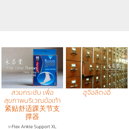
สวมกระชับ เพื่อ
ฮูจือลีตงอี้
สุขภาพบริเวณข้อเท้า
紧贴舒适踝关节支
撑器
i-Flex Ankle Support XL