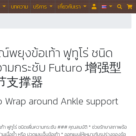
า
บทความ
บริการ
เกี่ยวกับเรา


์พยุงข้อเท้า ฟูทูโร่ ชนิด
ความกระชับ Futuro 增强型
节支撑器
ro Wrap around Ankle support
เท้า ฟูทูโร่ ชนิดเพื่มความกระชับ ### คุณสมบัติ * ช่วยรักษาสภาพข้อ
ล้ามเนื้อช้ำ หรือ ปวดและเจ็บข้อเท้า * ออกแบบให้เหมาะกับรูปร่างของข้อ