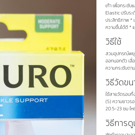
เท้า เพื่อกระชั
Elastic ปรับระด
ประสิทธิภาพ * 
ความชื้นได้ดี *
วิธีใช้
สวมอุปกรณ์พยุงข
ออกนอกตัว เลื่อ
ความกระชับตาม
วิธีวัดข
ใช้สายวัดรอบกึ่
(S) ความยาวรอบ
20.5-23 ซม ใหญ
วิธีการด
ซักทำความสะอาดด