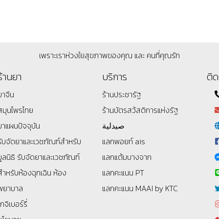
เพราะเราห่วงใยสุขภาพของคุณ และ คนที่คุณรัก
ร้านยา
บริการ
ติด
ยาจีน
ร้านประชารัฐ
สมุนไพรไทย
ร้านบัตรสว้สดิการแห่งรัฐ
ยาแผนปัจจุบัน
صيدلية
รับจัดยาและเวชภัณฑ์สำหรับ
แลกพอยท์ ais
มูลนิธิ
รับจัดยาและเวชภัณฑ์
แลกแต้มบางจาก
สำหรับห้องฉุกเฉิน ห้อง
แลกคะแนน PT
พยาบาล
แลกคะแนน MAAI by KTC
โกจิเบอร์รี่