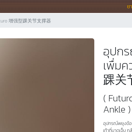
ย
กระชับ Futuro 增强型踝关节支撑器
อุปกรณ
เพื่ม
踝关
( Futu
Ankle )
อุปกรณ์พยุงข้อ
เท้าที่บาดเจ็บ ก