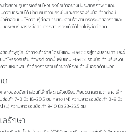
บและช่วยควบคุมการเคลื่อนไหวของข้อเท้าอย่างมีประสิทธิภาพ * แถบ
ับความกระชับได้ ช่วยเพิ่มความกระชับและการรองรับข้อเท้าอย่างมี
เนื้อผ้าอ่อนนุ่ม ให้ความรู้สึกสบายขณะสวมใส่ สามารถระบายอากาศและ
 แนบกระชับกับสรีระจึงสามารถสวมรองเท้าได้โดยไม่รู้สึกอึดอัด
้อเท้าฟูทูโร่ เข้าทางเท้าซ้าย โดยให้แถบ Elastic อยู่ทางปลายเท้า และชี้
นมาให้รองรับส้นเท้าพอดี จากนั้นพับแถบ Elastic รอบข้อเท้า ปรับระดับ
ความเหมาะสม ถ้าต้องการสวมเท้าขวาให้กลับด้านในออกด้านนอก
นาด
งกลางของข้อเท้าส่วนที่เล็กที่สุด แล้วเปรียบเทียบขนาดตามตาราง เล็ก
ข้อเท้า 7-8 นิ้ว 18-20.5 ซม กลาง (M) ความยาวรอบข้อเท้า 8-9 นิ้ว
่ (L) ความยาวรอบข้อเท้า 9-10 นิ้ว 23-25.5 ซม
ูแลรักษา
้วยมือกับน้ำอุ่น ไม่ควรบิด ให้ใช้ผ้าขนหนูซับออก ตากในที่ร่มที่แสงแดด