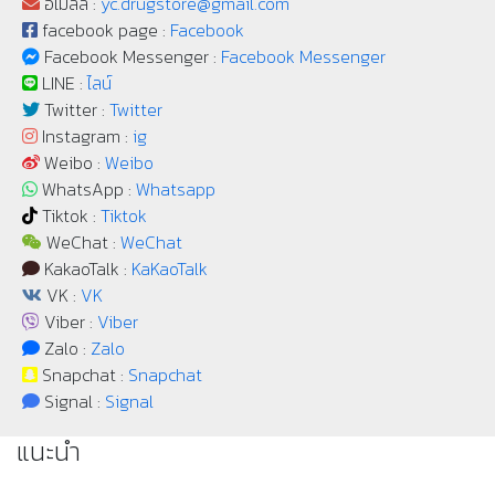
อีเมลล์ :
yc.drugstore@gmail.com
facebook page :
Facebook
Facebook Messenger :
Facebook Messenger
LINE :
ไลน์
Twitter :
Twitter
Instagram :
ig
Weibo :
Weibo
WhatsApp :
Whatsapp
Tiktok :
Tiktok
WeChat :
WeChat
KakaoTalk :
KaKaoTalk
VK :
VK
Viber :
Viber
Zalo :
Zalo
Snapchat :
Snapchat
Signal :
Signal
แนะนำ