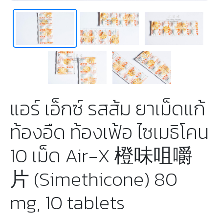
แอร์ เอ็กซ์ รสส้ม ยาเม็ดแก้
ท้องอืด ท้องเฟ้อ ไซเมธิโคน
10 เม็ด Air-X 橙味咀嚼
片 (Simethicone) 80
mg, 10 tablets