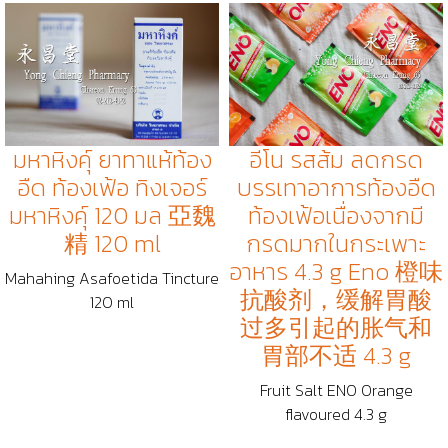
มหาหิงคุ์ ยาทาแห้ท้อง
อีโน รสส้ม ลดกรด
อืด ท้องเฟ้อ ทิงเจอร์
บรรเทาอาการท้องอืด
มหาหิงคุ์ 120 มล 亞魏
ท้องเฟ้อเนื่องจากมี
精 120 ml
กรดมากในกระเพาะ
อาหาร 4.3 g Eno 橙味
Mahahing Asafoetida Tincture
抗酸剂，缓解胃酸
120 ml
过多引起的胀气和
胃部不适 4.3 g
Fruit Salt ENO Orange
flavoured 4.3 g