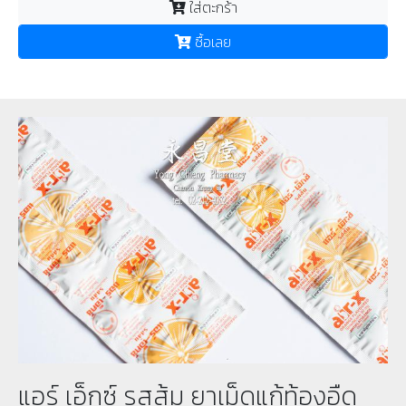
ใส่ตะกร้า
ซื้อเลย
แอร์ เอ็กซ์ รสส้ม ยาเม็ดแก้ท้องอืด