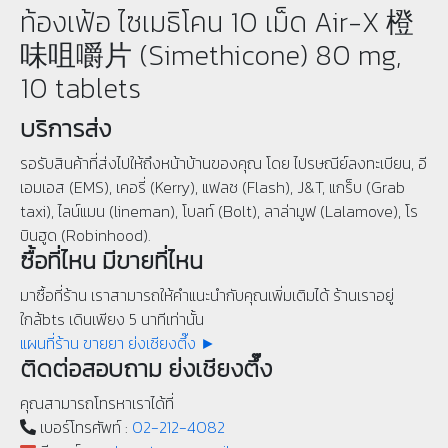
ท้องเฟ้อ ไซเมธิโคน 10 เม็ด Air-X 橙
味咀嚼片 (Simethicone) 80 mg,
10 tablets
บริการส่ง
รอรับสินค้าที่ส่งไปให้ถึงหน้าบ้านของคุณ โดย ไปรษณีย์ลงทะเบียน, อี
เอมเอส (EMS), เคอรี่ (Kerry), แฟลช (Flash), J&T, แกร็บ (Grab
taxi), ไลน์แมน (lineman), โบลท์ (Bolt), ลาล่ามูฟ (Lalamove), โร
บินฮูด (Robinhood).
ซื้อที่ไหน มีขายที่ไหน
มาซื้อที่ร้าน เราสามารถให้คำแนะนำกับคุณเพิ่มเติมได้ ร้านเราอยู่
ใกล้bts เดินเพียง 5 นาทีเท่านั้น
แผนที่ร้าน ขายยา ย่งเชียงตึ๊ง ►
ติดต่อสอบถาม ย่งเชียงตึ๊ง
คุณสามารถโทรหาเราได้ที่
เบอร์โทรศัพท์ :
02-212-4082