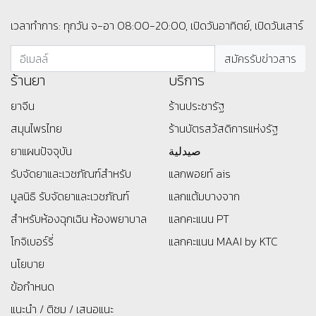
เวลาทำการ: ทุกวัน จ-อา 08:00-20:00, เปิดวันอาทิตย์, เปิดวันเสาร์
ร้านยา
บริการ
ยาจีน
ร้านประชารัฐ
สมุนไพรไทย
ร้านบัตรสว้สดิการแห่งรัฐ
ยาแผนปัจจุบัน
صيدلية
รับจัดยาและเวชภัณฑ์สำหรับ
แลกพอยท์ ais
มูลนิธิ
รับจัดยาและเวชภัณฑ์
แลกแต้มบางจาก
สำหรับห้องฉุกเฉิน ห้องพยาบาล
แลกคะแนน PT
โกจิเบอร์รี่
แลกคะแนน MAAI by KTC
นโยบาย
ข้อกำหนด
แนะนำ / ติชม / เสนอแนะ