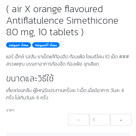
( air X orange flavoured
Antiflatulence Simethicone
80 mg, 10 tablets )
مضاد الحموضة
مضاد حموضه
แอร์ เอ็กซ์ รสส้ม ยาเม็ดแก้ท้องอืด ท้องเฟ้อ ไซเมธิโคน 10 เม็ด ###
สรรพคุณ บรรเทาอาการท้องอืด ท้องเฟ้อ จุกเสียด
ขนาดและวิธีใช้
เคี้ยวก่อนกลืน ผู้ใหญ่รับประทานครั้งละ 1 เม็ด เมื่อมีอาการ วันละ 4
ครั้ง ไม่เกินวันละ 6 ครั้ง
ราคา
-
+