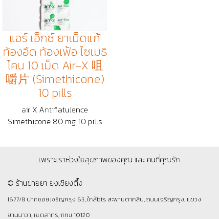
แอร์ เอ็กซ์ ยาเม็ดแก้
ท้องอืด ท้องเฟ้อ ไซเมธิ
โคน 10 เม็ด Air-X 咀
嚼片 (Simethicone)
10 pills
air X Antiflatulence
Simethicone 80 mg, 10 pills
เพราะเราห่วงใยสุขภาพของคุณ และ คนที่คุณรัก
© ร้านขายยา ย่งเชียงตึ๊ง
1677/8 ปากซอยเจริญกรุง 63, ใกล้bts สะพานตากสิน, ถนนเจริญกรุง, แขวง
ยานนาวา, เขตสาทร, กทม 10120