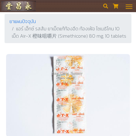
ร้านขายยา ย่งเชียงตึ๊ง


ยาแผนปัจจุบัน
แอร์ เอ็กซ์ รสส้ม ยาเม็ดแก้ท้องอืด ท้องเฟ้อ ไซเมธิโคน 10
เม็ด Air-X 橙味咀嚼片 (Simethicone) 80 mg, 10 tablets