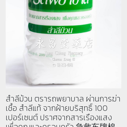
สำลีม้วน ตรารถพยาบาล ผ่านการฆ่า
เชื้อ สำลีแท้ จากฝ้ายบริสุทธิ์ 100
เปอร์เซนต์ ปราศจากสารเรืองแสง
เพื่อคุณและครอบครัว 急救车牌棉