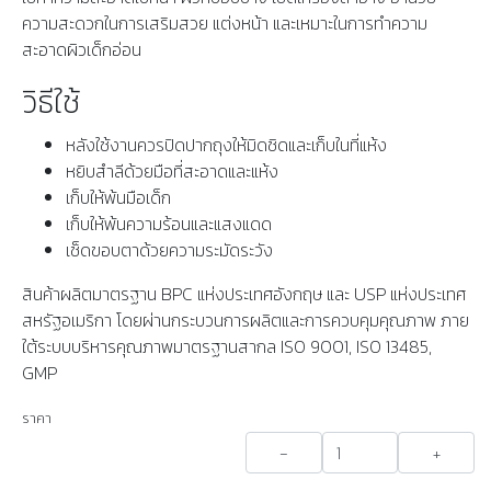
ความสะดวกในการเสริมสวย แต่งหน้า และเหมาะในการทำความ
สะอาดผิวเด็กอ่อน
วิธีใช้
หลังใช้งานควรปิดปากถุงให้มิดชิดและเก็บในที่แห้ง
หยิบสำลีด้วยมือที่สะอาดและแห้ง
เก็บให้พ้นมือเด็ก
เก็บให้พ้นความร้อนและแสงแดด
เช็ดขอบตาด้วยความระมัดระวัง
สินค้าผลิตมาตรฐาน BPC แห่งประเทศอังกฤษ และ USP แห่งประเทศ
สหรัฐอเมริกา โดยผ่านกระบวนการผลิตและการควบคุมคุณภาพ ภาย
ใต้ระบบบริหารคุณภาพมาตรฐานสากล ISO 9001, ISO 13485,
GMP
ราคา
-
+