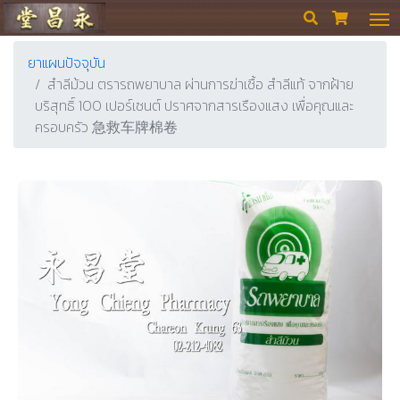
ร้านขายยา ย่งเชียงตึ๊ง


ยาแผนปัจจุบัน
สำลีม้วน ตรารถพยาบาล ผ่านการฆ่าเชื้อ สำลีแท้ จากฝ้าย
บริสุทธิ์ 100 เปอร์เซนต์ ปราศจากสารเรืองแสง เพื่อคุณและ
ครอบครัว 急救车牌棉卷