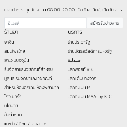
เวลาทำการ: ทุกวัน จ-อา 08:00-20:00, เปิดวันอาทิตย์, เปิดวันเสาร์
ร้านยา
บริการ
ยาจีน
ร้านประชารัฐ
สมุนไพรไทย
ร้านบัตรสว้สดิการแห่งรัฐ
ยาแผนปัจจุบัน
صيدلية
รับจัดยาและเวชภัณฑ์สำหรับ
แลกพอยท์ ais
มูลนิธิ
รับจัดยาและเวชภัณฑ์
แลกแต้มบางจาก
สำหรับห้องฉุกเฉิน ห้องพยาบาล
แลกคะแนน PT
โกจิเบอร์รี่
แลกคะแนน MAAI by KTC
นโยบาย
ข้อกำหนด
แนะนำ / ติชม / เสนอแนะ