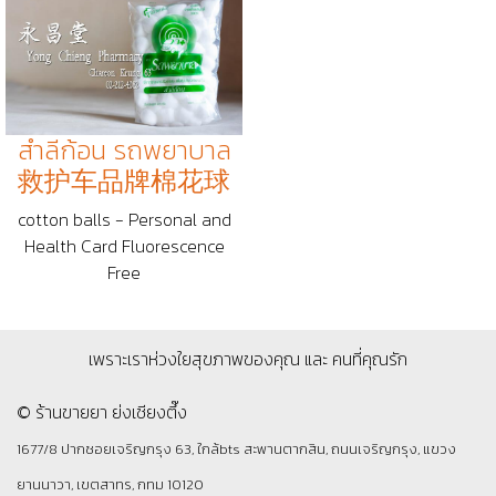
สำลีก้อน รถพยาบาล
救护车品牌棉花球
cotton balls - Personal and
Health Card Fluorescence
Free
เพราะเราห่วงใยสุขภาพของคุณ และ คนที่คุณรัก
© ร้านขายยา ย่งเชียงตึ๊ง
1677/8 ปากซอยเจริญกรุง 63, ใกล้bts สะพานตากสิน, ถนนเจริญกรุง, แขวง
ยานนาวา, เขตสาทร, กทม 10120