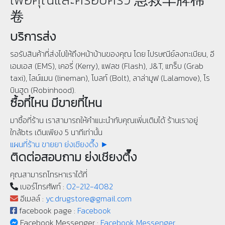
卷
บริการส่ง
รอรับสินค้าที่ส่งไปให้ถึงหน้าบ้านของคุณ โดย ไปรษณีย์ลงทะเบียน, อี
เอมเอส (EMS), เคอรี่ (Kerry), แฟลช (Flash), J&T, แกร็บ (Grab
taxi), ไลน์แมน (lineman), โบลท์ (Bolt), ลาล่ามูฟ (Lalamove), โร
บินฮูด (Robinhood).
ซื้อที่ไหน มีขายที่ไหน
มาซื้อที่ร้าน เราสามารถให้คำแนะนำกับคุณเพิ่มเติมได้ ร้านเราอยู่
ใกล้bts เดินเพียง 5 นาทีเท่านั้น
แผนที่ร้าน ขายยา ย่งเชียงตึ๊ง ►
ติดต่อสอบถาม ย่งเชียงตึ๊ง
คุณสามารถโทรหาเราได้ที่
เบอร์โทรศัพท์ :
02-212-4082
อีเมลล์ :
yc.drugstore@gmail.com
facebook page :
Facebook
Facebook Messenger :
Facebook Messenger