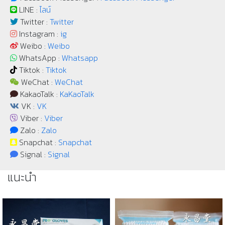
LINE :
ไลน์
Twitter :
Twitter
Instagram :
ig
Weibo :
Weibo
WhatsApp :
Whatsapp
Tiktok :
Tiktok
WeChat :
WeChat
KakaoTalk :
KaKaoTalk
VK :
VK
Viber :
Viber
Zalo :
Zalo
Snapchat :
Snapchat
Signal :
Signal
แนะนำ