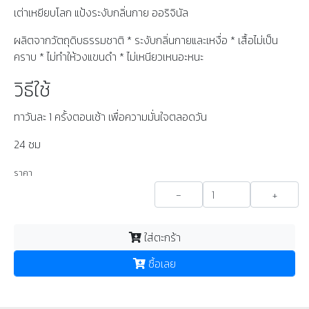
เต่าเหยียบโลก แป้งระงับกลิ่นกาย ออริจินัล
ผลิตจากวัตถุดิบธรรมชาติ * ระงับกลิ่นกายและเหงื่อ * เสื้อไม่เป็น
คราบ * ไม่ทำให้วงแขนดำ * ไม่เหนียวเหนอะหนะ
วิธีใช้
ทาวันละ 1 ครั้งตอนเช้า เพื่อความมั่นใจตลอดวัน
24 ชม
ราคา
-
+
ใส่ตะกร้า
ซื้อเลย