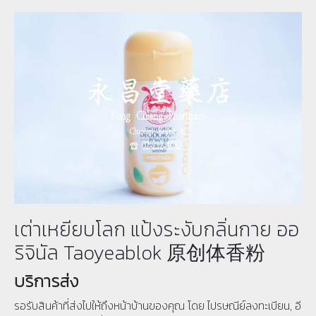
เต่าเหยียบโลก แป้งระงับกลิ่นกาย ออ
ริจินัล Taoyeablok 原创体香粉
บริการส่ง
รอรับสินค้าที่ส่งไปให้ถึงหน้าบ้านของคุณ โดย ไปรษณีย์ลงทะเบียน, อี