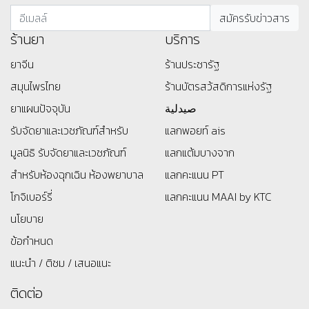
ร้านยา
บริการ
ยาจีน
ร้านประชารัฐ
สมุนไพรไทย
ร้านบัตรสว้สดิการแห่งรัฐ
ยาแผนปัจจุบัน
صيدلية
รับจัดยาและเวชภัณฑ์สำหรับ
แลกพอยท์ ais
มูลนิธิ
รับจัดยาและเวชภัณฑ์
แลกแต้มบางจาก
สำหรับห้องฉุกเฉิน ห้องพยาบาล
แลกคะแนน PT
โกจิเบอร์รี่
แลกคะแนน MAAI by KTC
นโยบาย
ข้อกำหนด
แนะนำ / ติชม / เสนอแนะ
ติดต่อ