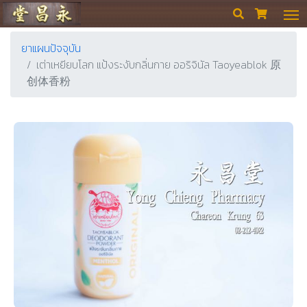
ร้านขายยา ย่งเชียงตึ๊ง


ยาแผนปัจจุบัน
เต่าเหยียบโลก แป้งระงับกลิ่นกาย ออริจินัล Taoyeablok 原
创体香粉