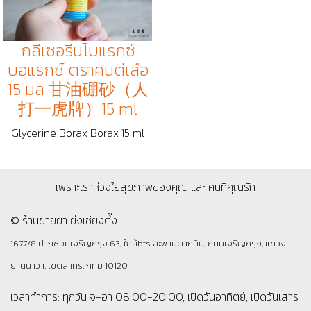
กลีเซอรีนโบแรกซ์
บอแรกซ์ ตราคนตีเสือ
15 มล 甘油硼砂（人
打一虎牌）15 ml
Glycerine Borax Borax 15 ml
เพราะเราห่วงใยสุขภาพของคุณ และ คนที่คุณรัก
© ร้านขายยา ย่งเชียงตึ๊ง
1677/8 ปากซอยเจริญกรุง 63, ใกล้bts สะพานตากสิน, ถนนเจริญกรุง, แขวง
ยานนาวา, เขตสาทร, กทม 10120
เวลาทำการ: ทุกวัน จ-อา 08:00-20:00, เปิดวันอาทิตย์, เปิดวันเสาร์