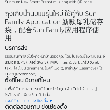
ถุงเก็บน้ำนมแม่รุ่นใหม่ ใช้คู่กับ Sun
Family Application 新款母乳储存
袋，配合Sun Family应用程序使
用
บริการส่ง
รอรับสินค้าที่ส่งไปให้ถึงหน้าบ้านของคุณ โดย ไปรษณีย์ลงทะเบียน, อี
เอมเอส (EMS), เคอรี่ (Kerry), แฟลช (Flash), J&T, แกร็บ (Grab
taxi), ไลน์แมน (lineman), โบลท์ (Bolt), ลาล่ามูฟ (Lalamove), โร
บินฮูด (Robinhood).
ซื้อที่ไหน มีขายที่ไหน
มาซื้อที่ร้าน เราสามารถให้คำแนะนำกับคุณเพิ่มเติมได้ ร้านเราอยู่
ใกล้bts เดินเพียง 5 นาทีเท่านั้น
แผนที่ร้าน ขายยา ย่งเชียงตึ๊ง ►
ติดต่อสอบถาม ย่งเชียงตึ๊ง