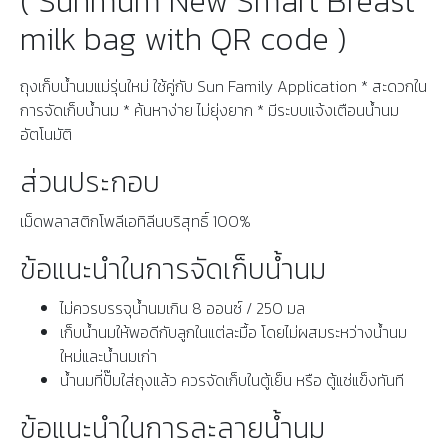
( Sunmum New Smart Breast
milk bag with QR code )
ถุงเก็บน้ำนมแม่รุ่นใหม่ ใช้คู่กับ Sun Family Application * สะดวกใน
การจัดเก็บน้ำนม * ค้นหาง่าย ไม่ยุ่งยาก * มีระบบแจ้งเตือนน้ำนม
อัตโนมัติ
ส่วนประกอบ
เม็ดพลาสติกโพลีเอทิลีนบริสุทธิ์ 100%
ข้อแนะนำในการจัดเก็บน้ำนม
ไม่ควรบรรจุน้ำนมเกิน 8 ออนซ์ / 250 มล
เก็บน้ำนมให้พอดีกับลูกในแต่ละมื้อ โดยไม่ผสมระหว่างน้ำนม
ใหม่และน้ำนมเก่า
น้ำนมที่ปั๊มใส่ถุงแล้ว ควรจัดเก็บในตู้เย็น หรือ ตู้แช่แข็งทันที
ข้อแนะนำในการละลายน้ำนม