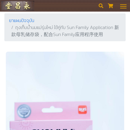
ร้านขายยา ย่งเชียงตึ๊ง


ยาแผนปัจจุบัน
ถุงเก็บน้ำนมแม่รุ่นใหม่ ใช้คู่กับ Sun Family Application 新
款母乳储存袋，配合Sun Family应用程序使用