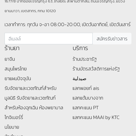
1677/8 ปากซอยเจริญกรุง 63, ใกล้bts สะพานตากสิน, ถนนเจริญกรุง, แขวง
ยานนาวา, เขตสาทร, กทม 10120
เวลาทำการ: ทุกวัน จ-อา 08:00-20:00, เปิดวันอาทิตย์, เปิดวันเสาร์
ร้านยา
บริการ
ยาจีน
ร้านประชารัฐ
สมุนไพรไทย
ร้านบัตรสว้สดิการแห่งรัฐ
ยาแผนปัจจุบัน
صيدلية
รับจัดยาและเวชภัณฑ์สำหรับ
แลกพอยท์ ais
มูลนิธิ
รับจัดยาและเวชภัณฑ์
แลกแต้มบางจาก
สำหรับห้องฉุกเฉิน ห้องพยาบาล
แลกคะแนน PT
โกจิเบอร์รี่
แลกคะแนน MAAI by KTC
นโยบาย