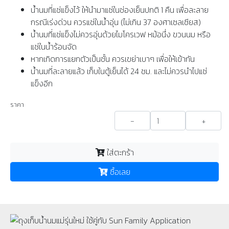
น้ำนมที่แช่แข็งไว้ ให้นำมาแช่ในช่องเย็นปกติ 1 คืน เพื่อละลาย
กรณีเร่งด่วน ควรแช่ในน้ำอุ่น (ไม่เกิน 37 องศาเซลเซียส)
น้ำนมที่แช่แข็งไม่ควรอุ่นด้วยไมโครเวฟ หม้อนึ่ง ขวนนม หรือ
แช่ในน้ำร้อนจัด
หากเกิดการแยกตัวเป็นชั้น ควรเขย่าเบาๆ เพื่อให้เข้ากัน
น้ำนมที่ละลายแล้ว เก็บในตู้เย็นได้ 24 ชม. และไม่ควรนำไปแช่
แข็งอีก
ราคา
-
+
ใส่ตะกร้า
ซื้อเลย