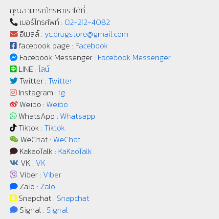
คุณสามารถโทรหาเราได้ที่
เบอร์โทรศัพท์ :
02-212-4082
อีเมลล์ :
yc.drugstore@gmail.com
facebook page :
Facebook
Facebook Messenger :
Facebook Messenger
LINE :
ไลน์
Twitter :
Twitter
Instagram :
ig
Weibo :
Weibo
WhatsApp :
Whatsapp
Tiktok :
Tiktok
WeChat :
WeChat
KakaoTalk :
KaKaoTalk
VK :
VK
Viber :
Viber
Zalo :
Zalo
Snapchat :
Snapchat
Signal :
Signal