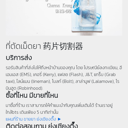
ที่ตัดเม็ดยา 药片切割器
บริการส่ง
รอรับสินค้าที่ส่งไปให้ถึงหน้าบ้านของคุณ โดย ไปรษณีย์ลงทะเบียน, อี
เอมเอส (EMS), เคอรี่ (Kerry), แฟลช (Flash), J&T, แกร็บ (Grab
taxi), ไลน์แมน (lineman), โบลท์ (Bolt), ลาล่ามูฟ (Lalamove), โร
บินฮูด (Robinhood).
ซื้อที่ไหน มีขายที่ไหน
มาซื้อที่ร้าน เราสามารถให้คำแนะนำกับคุณเพิ่มเติมได้ ร้านเราอยู่
ใกล้bts เดินเพียง 5 นาทีเท่านั้น
แผนที่ร้าน ขายยา ย่งเชียงตึ๊ง ►
ติดต่อสอบถาม ย่งเชียงตึ๊ง