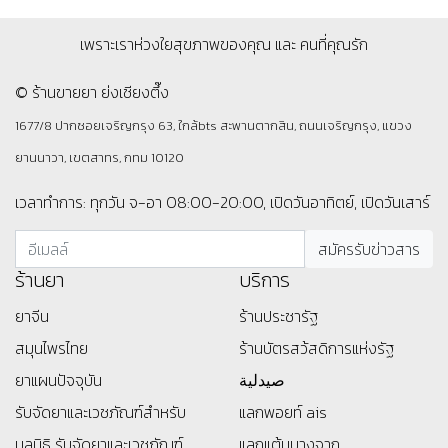
เพราะเราห่วงใยสุขภาพของคุณ และ คนที่คุณรัก
© ร้านขายยา ย่งเชียงตึ๊ง
1677/8 ปากซอยเจริญกรุง 63, ใกล้bts สะพานตากสิน, ถนนเจริญกรุง, แขวง
ยานนาวา, เขตสาทร, กทม 10120
เวลาทำการ: ทุกวัน จ-อา 08:00-20:00, เปิดวันอาทิตย์, เปิดวันเสาร์
ร้านยา
บริการ
ยาจีน
ร้านประชารัฐ
สมุนไพรไทย
ร้านบัตรสว้สดิการแห่งรัฐ
ยาแผนปัจจุบัน
صيدلية
รับจัดยาและเวชภัณฑ์สำหรับ
แลกพอยท์ ais
มูลนิธิ
รับจัดยาและเวชภัณฑ์
แลกแต้มบางจาก