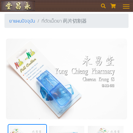
ร้านขายยา ย่งเชียงตึ๊ง


ยาแผนปัจจุบัน
ที่ตัดเม็ดยา 药片切割器