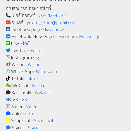
คุณสามารถโทรหาเราได้ที่
เบอร์โทรศัพท์ :
02-212-4082
อีเมลล์ :
yc.drugstore@gmail.com
facebook page :
Facebook
Facebook Messenger :
Facebook Messenger
LINE :
ไลน์
Twitter :
Twitter
Instagram :
ig
Weibo :
Weibo
WhatsApp :
Whatsapp
Tiktok :
Tiktok
WeChat :
WeChat
KakaoTalk :
KaKaoTalk
VK :
VK
Viber :
Viber
Zalo :
Zalo
Snapchat :
Snapchat
Signal :
Signal