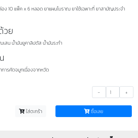
กล่อง 10 แพ็ค x 6 หลอด ยาแผนโบราณ ยาใช้เฉพาะที่ ยาสามัญประจำ
ด้วย
ิมเสน น้ำมันยูคาลิปตัส น้ำมันระกำ
ณ
การคัดจมูกเนื่องจากหวัด
-
+
ใส่ตะกร้า
ซื้อเลย