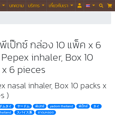
า
บทความ
บริการ
เกี่ยวกับเรา


ีเป๊กซ์ กล่อง 10 แพ็ค x 6
Pepex inhaler, Box 10
 x 6 pieces
x nasal inhaler, Box 10 packs x
s )
ドムタイ
ヤードム
พีเปกซ์
yadom thailand
พีเป็กซ์
タイ
thailand
スパイス系
ยาดมหลอด