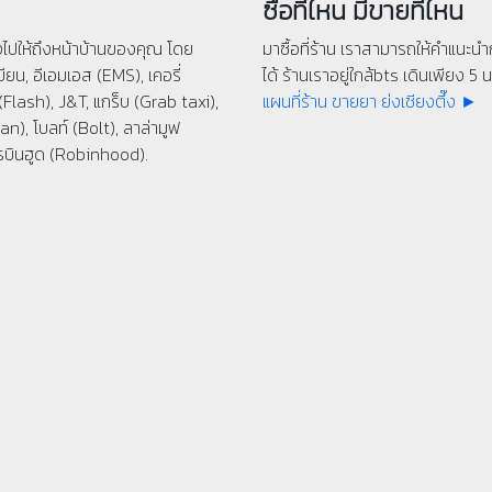
ซื้อที่ไหน มีขายที่ไหน
่งไปให้ถึงหน้าบ้านของคุณ โดย
มาซื้อที่ร้าน เราสามารถให้คำแนะนำก
ียน, อีเอมเอส (EMS), เคอรี่
ได้ ร้านเราอยู่ใกล้bts เดินเพียง 5 นา
(Flash), J&T, แกร็บ (Grab taxi),
แผนที่ร้าน ขายยา ย่งเชียงตึ๊ง ►
n), โบลท์ (Bolt), ลาล่ามูฟ
รบินฮูด (Robinhood).