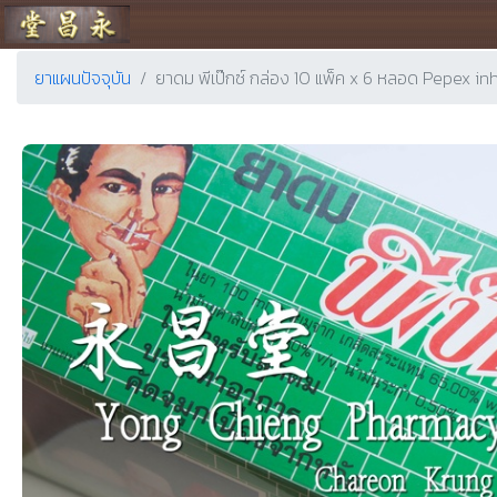
ร้านขายยา ย่งเชียงตึ๊ง
ยาแผนปัจจุบัน
ยาดม พีเป๊กซ์ กล่อง 10 แพ็ค x 6 หลอด Pepex in