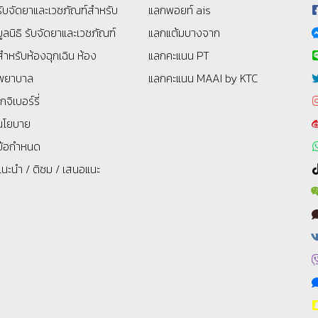
รับจัดยาและเวชภัณฑ์สำหรับ
แลกพอยท์ ais
มูลนิธิ
รับจัดยาและเวชภัณฑ์
แลกแต้มบางจาก
สำหรับห้องฉุกเฉิน ห้อง
แลกคะแนน PT
พยาบาล
แลกคะแนน MAAI by KTC
โกจิเบอร์รี่
นโยบาย
ข้อกำหนด
แนะนำ / ติชม / เสนอแนะ