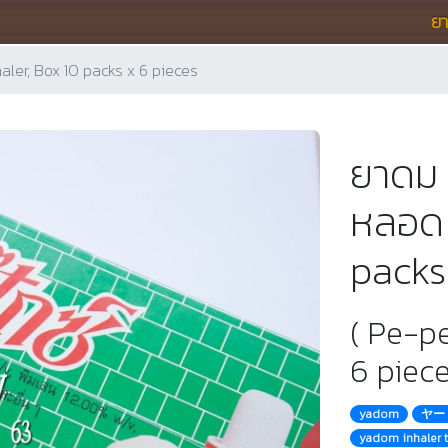
ย
haler, Box 10 packs x 6 pieces
ยาดม พ
หลอด 
packs
( Pe-pe
6 piece
yadom
ヤー
yadom inhaler 