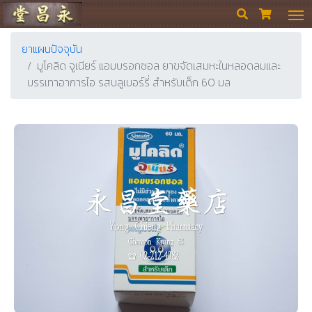
ร้านขายยา ย่งเชียงตึ๊ง


ยาแผนปัจจุบัน
มูโคลิด จูเนียร์ แอมบรอกซอล ยาขจัดเสมหะในหลอดลมและ
บรรเทาอาการไอ รสบลูเบอร์รี่ สำหรับเด็ก 60 มล