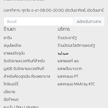
เวลาทำการ: ทุกวัน จ-อา 08:00-20:00, เปิดวันอาทิตย์, เปิดวันเสาร์
ร้านยา
บริการ
ยาจีน
ร้านประชารัฐ
สมุนไพรไทย
ร้านบัตรสว้สดิการแห่งรัฐ
ยาแผนปัจจุบัน
صيدلية
รับจัดยาและเวชภัณฑ์สำหรับ
แลกพอยท์ ais
มูลนิธิ
รับจัดยาและเวชภัณฑ์
แลกแต้มบางจาก
สำหรับห้องฉุกเฉิน ห้องพยาบาล
แลกคะแนน PT
โกจิเบอร์รี่
แลกคะแนน MAAI by KTC
นโยบาย
ข้อกำหนด
แนะนำ / ติชม / เสนอแนะ