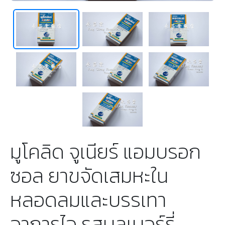
มูโคลิด จูเนียร์ แอมบรอก
ซอล ยาขจัดเสมหะใน
หลอดลมและบรรเทา
อาการไอ รสบลูเบอร์รี่