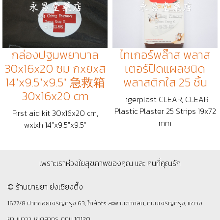
กล่องปฐมพยาบาล
ไทเกอร์พล๊าส พลาส
30x16x20 ซม กxยxส
เตอร์ปิดแผลชนิด
14"x9.5"x9.5" 急救箱
พลาสติกใส 25 ชิ้น
30x16x20 cm
Tigerplast CLEAR, CLEAR
Plastic Plaster 25 Strips 19x72
First aid kit 30x16x20 cm,
mm
wxlxh 14"x9.5"x9.5"
เพราะเราห่วงใยสุขภาพของคุณ และ คนที่คุณรัก
© ร้านขายยา ย่งเชียงตึ๊ง
1677/8 ปากซอยเจริญกรุง 63, ใกล้bts สะพานตากสิน, ถนนเจริญกรุง, แขวง
ยานนาวา, เขตสาทร, กทม 10120