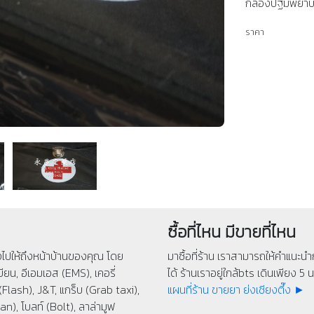
กล่องปฐมพยาบา
ราคา
ซื้อที่ไหน มีขายที่ไหน
่งไปให้ถึงหน้าบ้านของคุณ โดย
มาซื้อที่ร้าน เราสามารถให้คำแนะนำก
ียน, อีเอมเอส (EMS), เคอรี่
ได้ ร้านเราอยู่ใกล้bts เดินเพียง 5 นา
(Flash), J&T, แกร็บ (Grab taxi),
แผนที่ร้าน ขายยา ย่งเชียงตึ๊ง ►
n), โบลท์ (Bolt), ลาล่ามูฟ