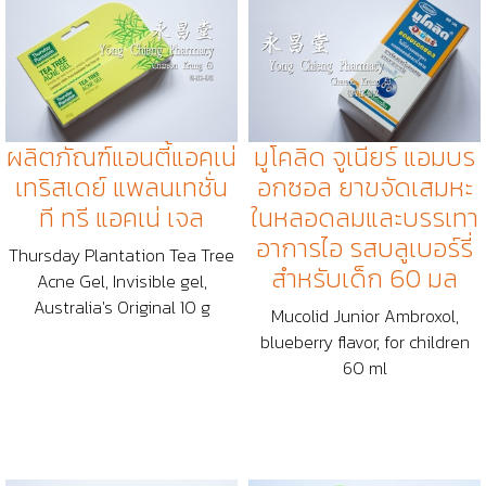
ผลิตภัณฑ์​แอนตี้แอคเน่
มูโคลิด จูเนียร์ แอมบร
เทริสเดย์ แพลนเทชั่น
อกซอล ยาขจัดเสมหะ
ที ทรี แอคเน่ เจล
ในหลอดลมและบรรเทา
อาการไอ รสบลูเบอร์รี่
Thursday Plantation Tea Tree
สำหรับเด็ก 60 มล
Acne Gel, Invisible gel,
Australia's Original 10 g
Mucolid Junior Ambroxol,
blueberry flavor, for children
60 ml