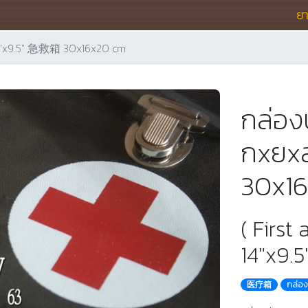
ย
.5"x9.5" 急救箱 30x16x20 cm
กล่อ
กxยx
30x1
( First
14"x9.5
医疗箱
กล่อ