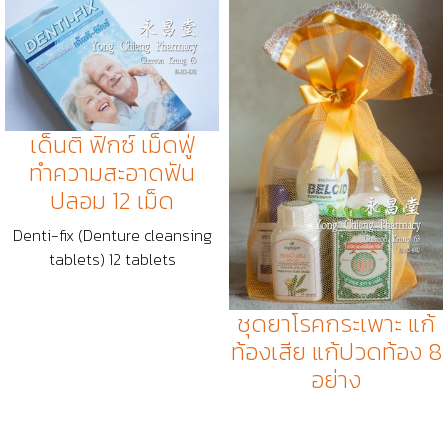
เด็นติ ฟิกซ์ เม็ดฟู่
ทำความสะอาดฟัน
ปลอม 12 เม็ด
Denti-fix (Denture cleansing
tablets) 12 tablets
ชุดยาโรคกระเพาะ แก้
ท้องเสีย แก้ปวดท้อง 8
อย่าง