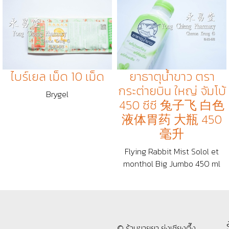
ไบร์เยล เม็ด 10 เม็ด
ยาธาตุน้ำขาว ตรา
กระต่ายบิน ใหญ่ จัมโบ้
Brygel
450 ซีซี 兔子飞 白色
液体胃药 大瓶 450
毫升
Flying Rabbit Mist Solol et
monthol Big Jumbo 450 ml
© ร้านขายยา ย่งเชียงตึ๊ง