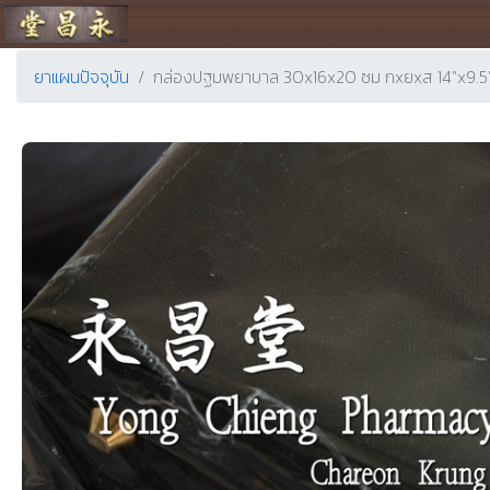
ร้านขายยา ย่งเชียงตึ๊ง
ยาแผนปัจจุบัน
กล่องปฐมพยาบาล 30x16x20 ซม กxยxส 14"x9