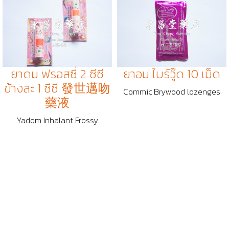
ยาดม ฟรอสซี่ 2 ซีซี
ยาอม ไบร์วู๊ด 10 เม็ด
ข้างละ 1 ซีซี 發世邁吻
Commic Brywood lozenges
藥液
Yadom Inhalant Frossy