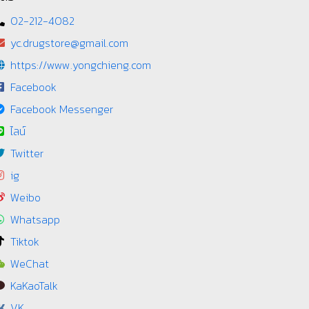
02-212-4082
yc.drugstore@gmail.com
https://www.yongchieng.com
Facebook
Facebook Messenger
ไลน์
Twitter
ig
Weibo
Whatsapp
Tiktok
WeChat
KaKaoTalk
VK