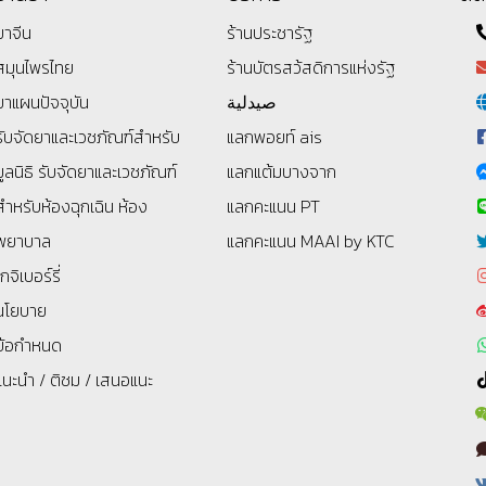
ยาจีน
ร้านประชารัฐ
สมุนไพรไทย
ร้านบัตรสว้สดิการแห่งรัฐ
ยาแผนปัจจุบัน
صيدلية
รับจัดยาและเวชภัณฑ์สำหรับ
แลกพอยท์ ais
มูลนิธิ
รับจัดยาและเวชภัณฑ์
แลกแต้มบางจาก
สำหรับห้องฉุกเฉิน ห้อง
แลกคะแนน PT
พยาบาล
แลกคะแนน MAAI by KTC
โกจิเบอร์รี่
นโยบาย
ข้อกำหนด
แนะนำ / ติชม / เสนอแนะ