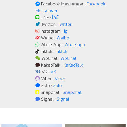
Facebook Messenger :
Facebook
Messenger
LINE :
ไลน์
Twitter :
Twitter
Instagram :
ig
Weibo :
Weibo
WhatsApp :
Whatsapp
Tiktok :
Tiktok
WeChat :
WeChat
KakaoTalk :
KaKaoTalk
VK :
VK
Viber :
Viber
Zalo :
Zalo
Snapchat :
Snapchat
Signal :
Signal