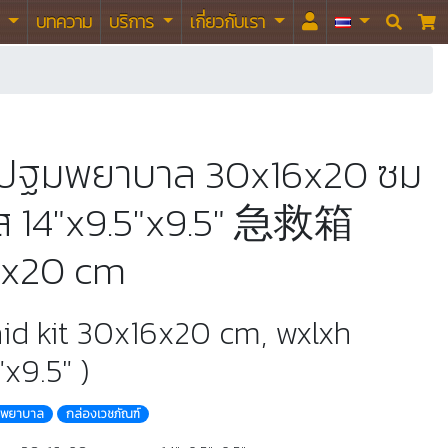
า
บทความ
บริการ
เกี่ยวกับเรา


งปฐมพยาบาล 30x16x20 ซม
ส 14"x9.5"x9.5" 急救箱
6x20 cm
 aid kit 30x16x20 cm, wxlxh
"x9.5" )
งพยาบาล
กล่องเวชภัณฑ์