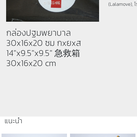
(Lalamove), โ
กล่องปฐมพยาบาล
30x16x20 ซม กxยxส
14"x9.5"x9.5" 急救箱
30x16x20 cm
แนะนำ