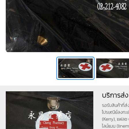
บริการส่ง
รอรับสินค้าที่ส
ไปรษณีย์ลงทะเบ
(Kerry), แฟลช 
ไลน์แมน (linema