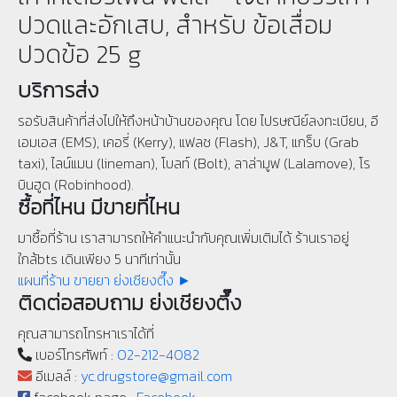
ปวดและอักเสบ, สำหรับ ข้อเสื่อม
ปวดข้อ 25 g
บริการส่ง
รอรับสินค้าที่ส่งไปให้ถึงหน้าบ้านของคุณ โดย ไปรษณีย์ลงทะเบียน, อี
เอมเอส (EMS), เคอรี่ (Kerry), แฟลช (Flash), J&T, แกร็บ (Grab
taxi), ไลน์แมน (lineman), โบลท์ (Bolt), ลาล่ามูฟ (Lalamove), โร
บินฮูด (Robinhood).
ซื้อที่ไหน มีขายที่ไหน
มาซื้อที่ร้าน เราสามารถให้คำแนะนำกับคุณเพิ่มเติมได้ ร้านเราอยู่
ใกล้bts เดินเพียง 5 นาทีเท่านั้น
แผนที่ร้าน ขายยา ย่งเชียงตึ๊ง ►
ติดต่อสอบถาม ย่งเชียงตึ๊ง
คุณสามารถโทรหาเราได้ที่
เบอร์โทรศัพท์ :
02-212-4082
อีเมลล์ :
yc.drugstore@gmail.com