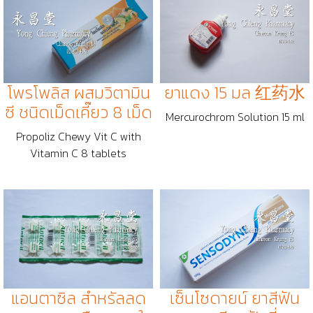
โพรโพลิส ผสมวิตามิน
ยาแดง 15 มล 红药水
ซี ชนิดเม็ดเคี๊ยว 8 เม็ด
Mercurochrom Solution 15 ml
Propoliz Chewy Vit C with
Vitamin C 8 tablets
แอนตาซิล สำหรัลลด
เซ็นโซดายน์ ยาสีฟัน