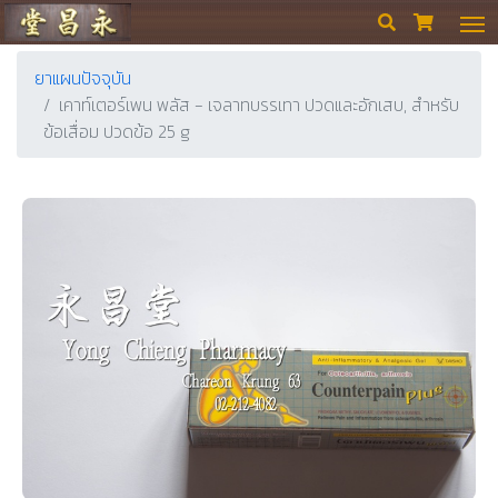
ร้านขายยา ย่งเชียงตึ๊ง


ยาแผนปัจจุบัน
เคาท์เตอร์เพน พลัส - เจลาทบรรเทา ปวดและอักเสบ, สำหรับ
ข้อเสื่อม ปวดข้อ 25 g