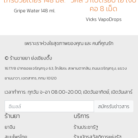
คอ 8 เม็ด
Gripe Water 148 ml.
Vicks VapoDrops
เพราะเราห่วงใยสุขภาพของคุณ และ คนที่คุณรัก
© ร้านขายยา ย่งเชียงตึ๊ง
1677/8 ปากซอยเจริญกรุง 63, ใกล้bts สะพานตากสิน, ถนนเจริญกรุง, แขวง
ยานนาวา, เขตสาทร, กทม 10120
เวลาทำการ: ทุกวัน จ-อา 08:00-20:00, เปิดวันอาทิตย์, เปิดวันเสาร์
ร้านยา
บริการ
ยาจีน
ร้านประชารัฐ
สมุนไพรไทย
ร้านบัตรสว้สดิการแห่งรัฐ