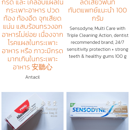
กรด และ เคลือบแผลใน
ลดเสียวฟันที่
กระเพาะอาหาร ปวด
ทันตแพทย์แนะนำ 100
ท้อง ท้องอืด จุกเสียด
กรัม
แน่น แสบร้อนทรวงอก
Sensodyne, Multi Care with
อาหารไม่ย่อย เนื่องจาก
Triple Cleaning Action, dentist
โรคแผลในกระเพาะ
recommended brand, 24/7
อาหาร หรือ ภาวะมีกรด
sensitivity protection + strong
teeth & healthy gums 100 g
มากเกินในกระเพาะ
อาหาร 安聽心
Antacil