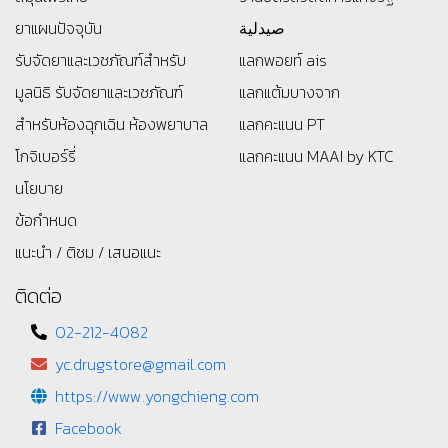
ยาแผนปัจจุบัน
صيدلية
รับจัดยาและเวชภัณฑ์สำหรับ
แลกพอยท์ ais
มูลนิธิ
รับจัดยาและเวชภัณฑ์
แลกแต้มบางจาก
สำหรับห้องฉุกเฉิน ห้องพยาบาล
แลกคะแนน PT
โกจิเบอร์รี่
แลกคะแนน MAAI by KTC
นโยบาย
ข้อกำหนด
แนะนำ / ติชม / เสนอแนะ
ติดต่อ
02-212-4082
yc.drugstore@gmail.com
https://www.yongchieng.com
Facebook