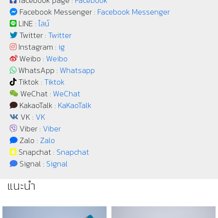
facebook page :
Facebook
Facebook Messenger :
Facebook Messenger
LINE :
ไลน์
Twitter :
Twitter
Instagram :
ig
Weibo :
Weibo
WhatsApp :
Whatsapp
Tiktok :
Tiktok
WeChat :
WeChat
KakaoTalk :
KaKaoTalk
VK :
VK
Viber :
Viber
Zalo :
Zalo
Snapchat :
Snapchat
Signal :
Signal
แนะนำ