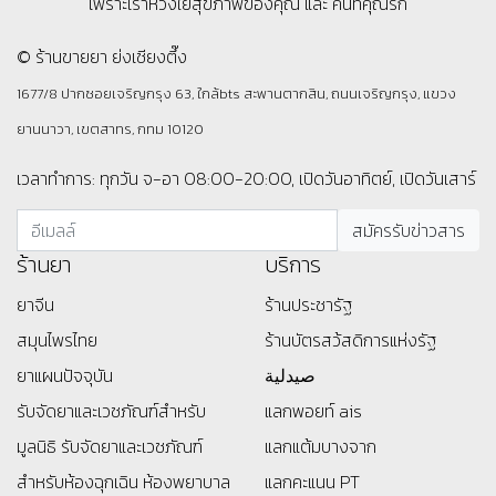
เพราะเราห่วงใยสุขภาพของคุณ และ คนที่คุณรัก
© ร้านขายยา ย่งเชียงตึ๊ง
1677/8 ปากซอยเจริญกรุง 63, ใกล้bts สะพานตากสิน, ถนนเจริญกรุง, แขวง
ยานนาวา, เขตสาทร, กทม 10120
เวลาทำการ: ทุกวัน จ-อา 08:00-20:00, เปิดวันอาทิตย์, เปิดวันเสาร์
ร้านยา
บริการ
ยาจีน
ร้านประชารัฐ
สมุนไพรไทย
ร้านบัตรสว้สดิการแห่งรัฐ
ยาแผนปัจจุบัน
صيدلية
รับจัดยาและเวชภัณฑ์สำหรับ
แลกพอยท์ ais
มูลนิธิ
รับจัดยาและเวชภัณฑ์
แลกแต้มบางจาก
สำหรับห้องฉุกเฉิน ห้องพยาบาล
แลกคะแนน PT