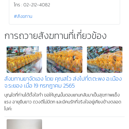
โทร : 02-212-4082
#สังฆทาน
การถวายสังฆทานที่เกี่ยวข้อง
สังฆทานยาจัดเอง โดย คุณสไว ส่งไปที่ต.ตะพง อ.เมือง
จ.ระยอง เมื่อ 19 กรกฎาคม 2565
บุญใดที่ท่านได้ตั้งใจทำ ขอให้บุญนั้นตอบแทนกลับมาเป็นสุขภาพแข็ง
แรง อายุยืนยาว ดวงดีไม่มีตก และมีคนรักที่จริงใจอยู่เคียงข้างตลอด
ไปค่ะ