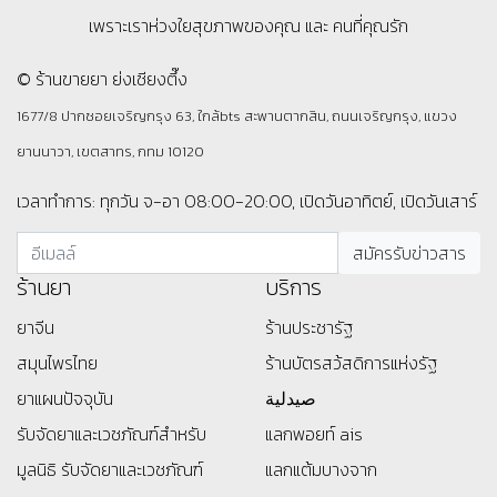
เพราะเราห่วงใยสุขภาพของคุณ และ คนที่คุณรัก
© ร้านขายยา ย่งเชียงตึ๊ง
1677/8 ปากซอยเจริญกรุง 63, ใกล้bts สะพานตากสิน, ถนนเจริญกรุง, แขวง
ยานนาวา, เขตสาทร, กทม 10120
เวลาทำการ: ทุกวัน จ-อา 08:00-20:00, เปิดวันอาทิตย์, เปิดวันเสาร์
ร้านยา
บริการ
ยาจีน
ร้านประชารัฐ
สมุนไพรไทย
ร้านบัตรสว้สดิการแห่งรัฐ
ยาแผนปัจจุบัน
صيدلية
รับจัดยาและเวชภัณฑ์สำหรับ
แลกพอยท์ ais
มูลนิธิ
รับจัดยาและเวชภัณฑ์
แลกแต้มบางจาก