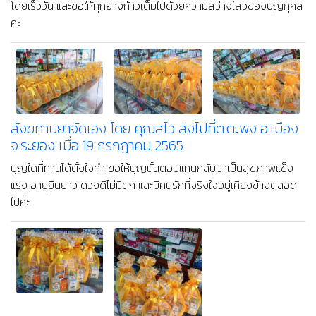
โดยเร็ววัน และขอให้ทุกย่างก้าวเต็มไปด้วยความสว่างไสวของบุญกุศล
ค่ะ
สังฆทานยาจัดเอง โดย คุณสไว ส่งไปที่ต.ตะพง อ.เมือง
จ.ระยอง เมื่อ 19 กรกฎาคม 2565
บุญใดที่ท่านได้ตั้งใจทำ ขอให้บุญนั้นตอบแทนกลับมาเป็นสุขภาพแข็ง
แรง อายุยืนยาว ดวงดีไม่มีตก และมีคนรักที่จริงใจอยู่เคียงข้างตลอด
ไปค่ะ