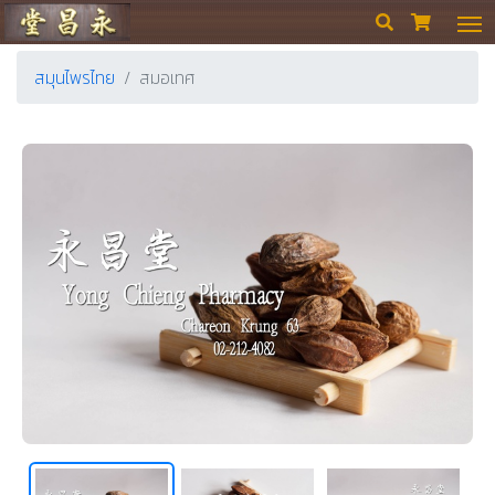
ร้านขายยา ย่งเชียงตึ๊ง


สมุนไพรไทย
สมอเทศ