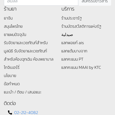
ร้านยา
บริการ
ยาจีน
ร้านประชารัฐ
สมุนไพรไทย
ร้านบัตรสว้สดิการแห่งรัฐ
ยาแผนปัจจุบัน
صيدلية
รับจัดยาและเวชภัณฑ์สำหรับ
แลกพอยท์ ais
มูลนิธิ
รับจัดยาและเวชภัณฑ์
แลกแต้มบางจาก
สำหรับห้องฉุกเฉิน ห้องพยาบาล
แลกคะแนน PT
โกจิเบอร์รี่
แลกคะแนน MAAI by KTC
นโยบาย
ข้อกำหนด
แนะนำ / ติชม / เสนอแนะ
ติดต่อ
02-212-4082