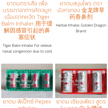
ยาดมตราเสือ เพื่อ
ยาดมสมุนไพร ตรา
บรรเทาอาการคัดจมูก
มังกรทอง 金龙牌草
เนื่องจากหวัด Tiger
药香鼻剂
Balm Inhaler 用于缓
Herbal Inhaler, Golden Dragon
解因感冒引起的鼻
Brand
塞症状
Tiger Balm Inhaler For relieve
nasal congestion due to cold
ยาดม พีเป๊กซ์ Pepex
ยาดม เซียงเพียว สูตร