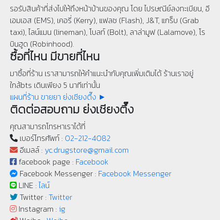
รอรับสินค้าที่ส่งไปให้ถึงหน้าบ้านของคุณ โดย ไปรษณีย์ลงทะเบียน, อี
เอมเอส (EMS), เคอรี่ (Kerry), แฟลช (Flash), J&T, แกร็บ (Grab
taxi), ไลน์แมน (lineman), โบลท์ (Bolt), ลาล่ามูฟ (Lalamove), โร
บินฮูด (Robinhood).
ซื้อที่ไหน มีขายที่ไหน
มาซื้อที่ร้าน เราสามารถให้คำแนะนำกับคุณเพิ่มเติมได้ ร้านเราอยู่
ใกล้bts เดินเพียง 5 นาทีเท่านั้น
แผนที่ร้าน ขายยา ย่งเชียงตึ๊ง ►
ติดต่อสอบถาม ย่งเชียงตึ๊ง
คุณสามารถโทรหาเราได้ที่
เบอร์โทรศัพท์ :
02-212-4082
อีเมลล์ :
yc.drugstore@gmail.com
facebook page :
Facebook
Facebook Messenger :
Facebook Messenger
LINE :
ไลน์
Twitter :
Twitter
Instagram :
ig