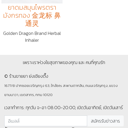
ยาดมสมุนไพรตรา
มังกรทอง 金龙标 鼻
通灵
Golden Dragon Brand Herbal
Inhaler
เพราะเราห่วงใยสุขภาพของคุณ และ คนที่คุณรัก
© ร้านขายยา ย่งเชียงตึ๊ง
1677/8 ปากซอยเจริญกรุง 63, ใกล้bts สะพานตากสิน, ถนนเจริญกรุง, แขวง
ยานนาวา, เขตสาทร, กทม 10120
เวลาทำการ: ทุกวัน จ-อา 08:00-20:00, เปิดวันอาทิตย์, เปิดวันเสาร์