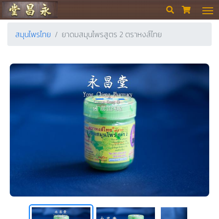
ร้านขายยา ย่งเชียงตึ๊ง


สมุนไพรไทย
ยาดมสมุนไพรสูตร 2 ตราหงส์ไทย