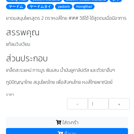
ヤードム
ヤードムタイ
yadom
Hongthai
ยาดมสมุนไพรสูตร 2 ตราหงส์ไทย ### วิธีใช้ ใช้สูดดมเมื่อมีอาการ
สรรพคุณ
แก้ลมวิงเวียน
ส่วนประกอบ
เกล็ดสะระแหน่ การบูร พิมเสน น้ำมันยูคาลิปตัส และตัวยาอื่นๆ
ภูมิปัญญาไทย สมุนไพรไทย เพื่อสังคมไทย หงส์ไทยพาณิชย์
ราคา
-
+
ใส่ตะกร้า
ซื้อเลย