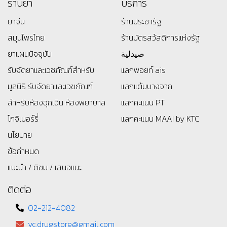
ร้านยา
บริการ
ยาจีน
ร้านประชารัฐ
สมุนไพรไทย
ร้านบัตรสว้สดิการแห่งรัฐ
ยาแผนปัจจุบัน
صيدلية
รับจัดยาและเวชภัณฑ์สำหรับ
แลกพอยท์ ais
มูลนิธิ
รับจัดยาและเวชภัณฑ์
แลกแต้มบางจาก
สำหรับห้องฉุกเฉิน ห้องพยาบาล
แลกคะแนน PT
โกจิเบอร์รี่
แลกคะแนน MAAI by KTC
นโยบาย
ข้อกำหนด
แนะนำ / ติชม / เสนอแนะ
ติดต่อ
02-212-4082
yc.drugstore@gmail.com