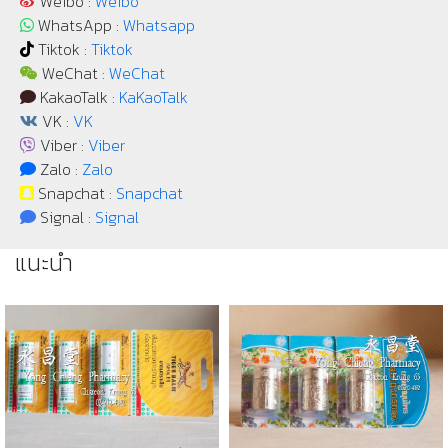
Weibo :
Weibo
WhatsApp :
Whatsapp
Tiktok :
Tiktok
WeChat :
WeChat
KakaoTalk :
KaKaoTalk
VK :
VK
Viber :
Viber
Zalo :
Zalo
Snapchat :
Snapchat
Signal :
Signal
แนะนำ