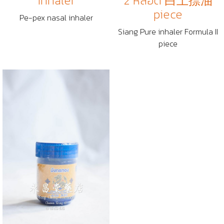
inhaler
2 หลอด 白上摽油
piece
Pe-pex nasal inhaler
Siang Pure inhaler Formula II
piece