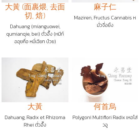
大黃 (面裹煨, 去面
麻子仁
切, 焙)
Maziren, Fructus Cannabis ห
มั่วจื่อยิ้ง
Dahuang (mianguowei,
qumianqie, bei) ตั่วอึ๊ง (หมีก๋
ออุยคื่อ หมี่เฉียก ป๋วย)
大黃
何首烏
Dahuang, Radix et Rhizoma
Polygoni Multiflori Radix เหอโส่
Rhei ตั่วอึ๊ง
วอู