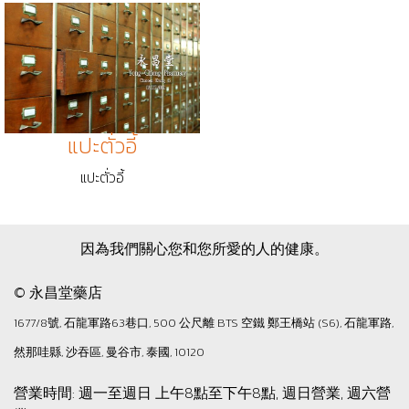
แปะตั่วอี้
แปะตั่วอี้
因為我們關心您和您所愛的人的健康。
© 永昌堂藥店
1677/8號, 石龍軍路63巷口, 500 公尺離 BTS 空鐵 鄭王橋站 (S6), 石龍軍路,
然那哇縣, 沙吞區, 曼谷市, 泰國, 10120
營業時間: 週一至週日 上午8點至下午8點, 週日營業, 週六營