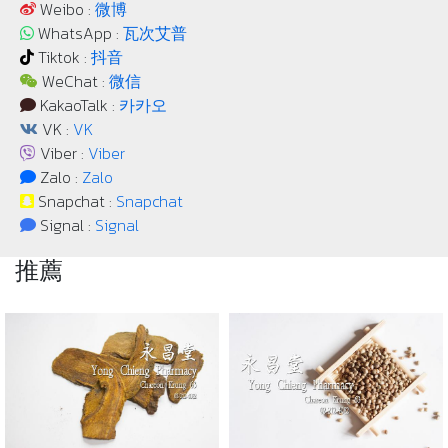
Weibo :
微博
WhatsApp :
瓦次艾普
Tiktok :
抖音
WeChat :
微信
KakaoTalk :
카카오
VK :
VK
Viber :
Viber
Zalo :
Zalo
Snapchat :
Snapchat
Signal :
Signal
推薦