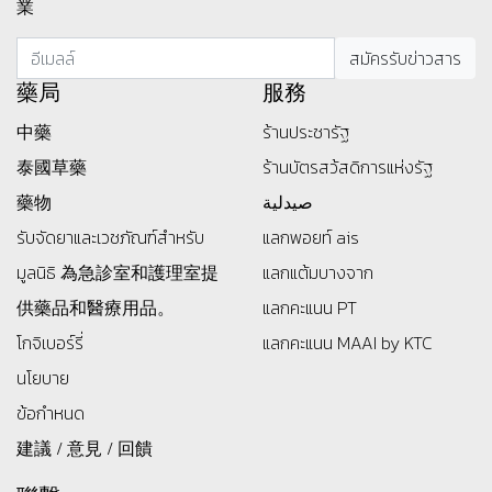
業
藥局
服務
中藥
ร้านประชารัฐ
泰國草藥
ร้านบัตรสว้สดิการแห่งรัฐ
藥物
صيدلية
รับจัดยาและเวชภัณฑ์สำหรับ
แลกพอยท์ ais
มูลนิธิ
為急診室和護理室提
แลกแต้มบางจาก
供藥品和醫療用品。
แลกคะแนน PT
โกจิเบอร์รี่
แลกคะแนน MAAI by KTC
นโยบาย
ข้อกำหนด
建議 / 意見 / 回饋