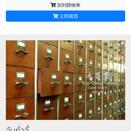
加到購物車
立即購買
จับถั่วอี้