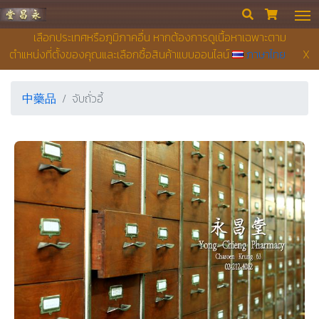
永昌堂藥店


เลือกประเทศหรือภูมิภาคอื่น หากต้องการดูเนื้อหาเฉพาะตาม
ตำแหน่งที่ตั้งของคุณและเลือกซื้อสินค้าแบบออนไลน์
ภาษาไทย
X
中藥品
จับถั่วอี้