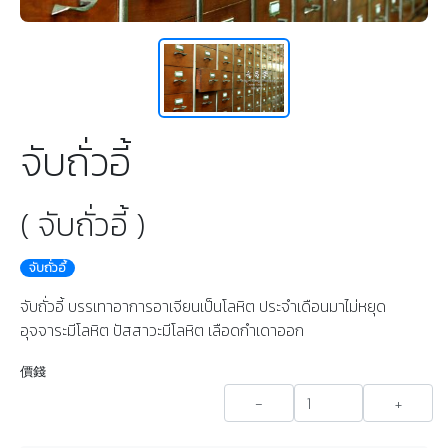
จับถั่วอี้
( จับถั่วอี้ )
จับถั่วอี้
จับถั่วอี้ บรรเทาอาการอาเจียนเป็นโลหิต ประจำเดือนมาไม่หยุด
อุจจาระมีโลหิต ปัสสาวะมีโลหิต เลือดกำเดาออก
價錢
-
+