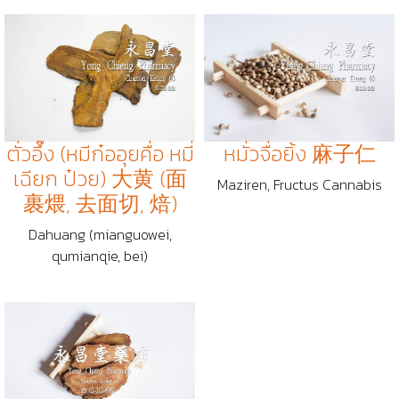
ตั่วอึ๊ง (หมีก๋ออุยคื่อ หมี่
หมั่วจื่อยิ้ง 麻子仁
เฉียก ป๋วย) 大黄 (面
Maziren, Fructus Cannabis
裹煨, 去面切, 焙)
Dahuang (mianguowei,
qumianqie, bei)