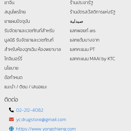
ยาจีน
ร้านประชารัฐ
สมุนไพรไทย
ร้านบัตรสว้สดิการแห่งรัฐ
ยาแผนปัจจุบัน
صيدلية
รับจัดยาและเวชภัณฑ์สำหรับ
แลกพอยท์ ais
มูลนิธิ
รับจัดยาและเวชภัณฑ์
แลกแต้มบางจาก
สำหรับห้องฉุกเฉิน ห้องพยาบาล
แลกคะแนน PT
โกจิเบอร์รี่
แลกคะแนน MAAI by KTC
นโยบาย
ข้อกำหนด
แนะนำ / ติชม / เสนอแนะ
ติดต่อ
02-212-4082
yc.drugstore@gmail.com
https://www.yongchieng.com