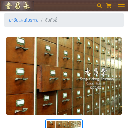
ร้านขายยา ย่งเชียงตึ๊ง


ยาจีนแผนโบราณ
จับถั่วอี้