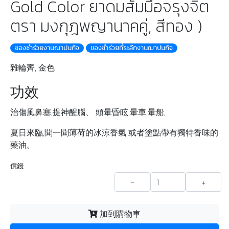
Gold Color ยาดมส้มมือจรุงจิต
ตรา มงกุฎพญานาคคู่, สีทอง )
ของชําร่วยงานฌาปนกิจ
ของชำร่วยที่ระลึกงานฌาปนกิจ
雜輪齊, 金色
功效
治傷風鼻塞,提神醒腦、 頭暈昏眩,暈車,暈船,
夏日來臨,聞一聞薄荷的冰涼香氣 或者塗點帶有獨特香味的
藥油。
價錢
-
+
加到購物車