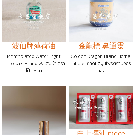
波仙牌薄荷油
金龍標 鼻通靈
Mentholated Water, Eight
Golden Dragon Brand Herbal
Immortals Brand พิมเสนน้ำ ตรา
Inhaler ยาดมสมุนไพรตรามังกร
โป๊ยเซียน
ทอง
白上摽油 piece