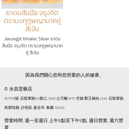
ยาดมส้มมือ จรุงจิต
ตรามงกุฏพญานาคคู่
สีเงิน
Jarungjit Inhaler, Silver ยาดม
ส้มมือ จรุงจิต ตรามงกุฏพญานาค
คู่ สีเงิน
因為我們關心您和您所愛的人的健康。
© 永昌堂藥店
1677/8號, 石龍軍路63巷口, 500 公尺離 BTS 空鐵 鄭王橋站 (S6), 石龍軍路,
然那哇縣, 沙吞區, 曼谷市, 泰國, 10120
營業時間: 週一至週日 上午8點至下午8點, 週日營業, 週六營
業