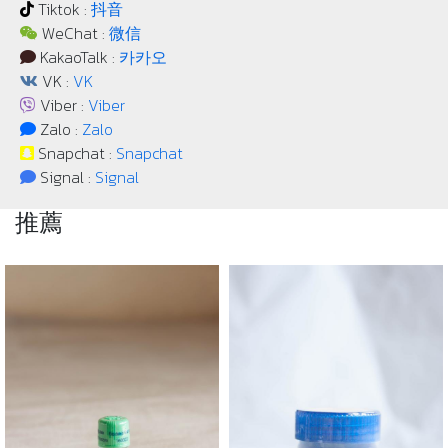
Tiktok :
抖音
WeChat :
微信
KakaoTalk :
카카오
VK :
VK
Viber :
Viber
Zalo :
Zalo
Snapchat :
Snapchat
Signal :
Signal
推薦