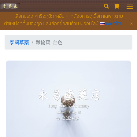
永昌堂藥店


เลือกประเทศหรือภูมิภาคอื่น หากต้องการดูเนื้อหาเฉพาะตาม
ตำแหน่งที่ตั้งของคุณและเลือกซื้อสินค้าแบบออนไลน์
ภาษาไทย
X
泰國草藥
雜輪齊, 金色