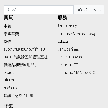
藥局
服務
中藥
ร้านประชารัฐ
泰國草藥
ร้านบัตรสว้สดิการแห่งรัฐ
藥物
صيدلية
รับจัดยาและเวชภัณฑ์สำหรับ
แลกพอยท์ ais
มูลนิธิ
為急診室和護理室提
แลกแต้มบางจาก
供藥品和醫療用品。
แลกคะแนน PT
โกจิเบอร์รี่
แลกคะแนน MAAI by KTC
นโยบาย
ข้อกำหนด
建議 / 意見 / 回饋
聯繫