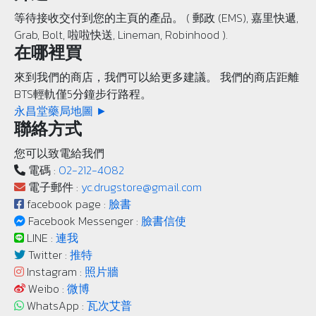
等待接收交付到您的主頁的產品。 ( 郵政 (EMS), 嘉里快遞,
Grab, Bolt, 啦啦快送, Lineman, Robinhood ).
在哪裡買
來到我們的商店，我們可以給更多建議。 我們的商店距離
BTS輕軌僅5分鐘步行路程。
永昌堂藥局地圖 ►
聯絡方式
您可以致電給我們
電碼 :
02-212-4082
電子郵件 :
yc.drugstore@gmail.com
facebook page :
臉書
Facebook Messenger :
臉書信使
LINE :
連我
Twitter :
推特
Instagram :
照片牆
Weibo :
微博
WhatsApp :
瓦次艾普