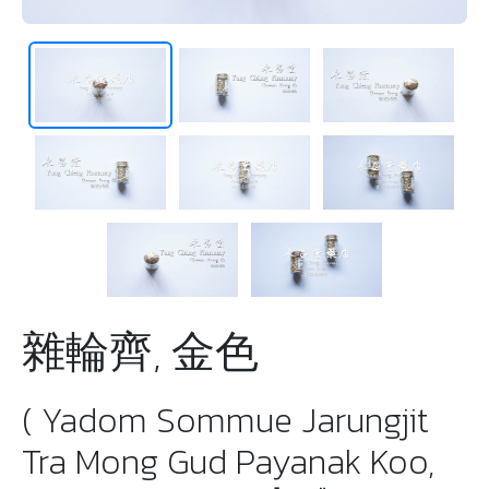
雜輪齊, 金色
( Yadom Sommue Jarungjit
Tra Mong Gud Payanak Koo,