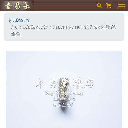
ร้านขายยา ย่งเชียงตึ๊ง


สมุนไพรไทย
ยาดมส้มมือจรุงจิต ตรา มงกุฎพญานาคคู่, สีทอง 雜輪齊,
金色