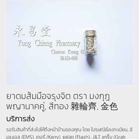
ยาดมส้มมือจรุงจิต ตรา มงกุฎ
พญานาคคู่, สีทอง 雜輪齊, 金色
บริการส่ง
รอรับสินค้าที่ส่งไปให้ถึงหน้าบ้านของคุณ โดย ไปรษณีย์ลงทะเบียน, อี
เอมเอส (EMS), เคอรี่ (Kerry), แฟลช (Flash), J&T, แกร็บ (Grab