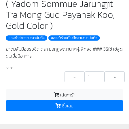
( Yadom Sommue Jarungjit
Tra Mong Gud Payanak Koo,
Gold Color )
ของชําร่วยงานฌาปนกิจ
ของชำร่วยที่ระลึกงานฌาปนกิจ
ยาดมส้มมือจรุงจิต ตรา มงกุฎพญานาคคู่, สีทอง ### วิธีใช้ ใช้สูด
ดมเมื่อมีอาการ
ราคา
-
+
ใส่ตะกร้า
ซื้อเลย