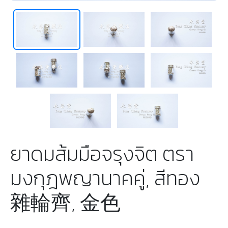
ยาดมส้มมือจรุงจิต ตรา
มงกุฎพญานาคคู่, สีทอง
雜輪齊, 金色