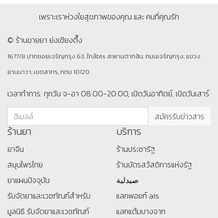
เพราะเราห่วงใยสุขภาพของคุณ และ คนที่คุณรัก
© ร้านขายยา ย่งเชียงตึ๊ง
1677/8 ปากซอยเจริญกรุง 63, ใกล้bts สะพานตากสิน, ถนนเจริญกรุง, แขวง
ยานนาวา, เขตสาทร, กทม 10120
เวลาทำการ: ทุกวัน จ-อา 08:00-20:00, เปิดวันอาทิตย์, เปิดวันเสาร์
ร้านยา
บริการ
ยาจีน
ร้านประชารัฐ
สมุนไพรไทย
ร้านบัตรสว้สดิการแห่งรัฐ
ยาแผนปัจจุบัน
صيدلية
รับจัดยาและเวชภัณฑ์สำหรับ
แลกพอยท์ ais
มูลนิธิ
รับจัดยาและเวชภัณฑ์
แลกแต้มบางจาก