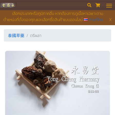
永昌堂藥店


เลือกประเทศหรือภูมิภาคอื่น หากต้องการดูเนื้อหาเฉพาะตาม
ตำแหน่งที่ตั้งของคุณและเลือกซื้อสินค้าแบบออนไลน์
ภาษาไทย
X
泰國草藥
ตรีผลา