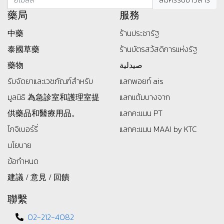
藥局
服務
中藥
ร้านประชารัฐ
泰國草藥
ร้านบัตรสว้สดิการแห่งรัฐ
藥物
صيدلية
รับจัดยาและเวชภัณฑ์สำหรับ
แลกพอยท์ ais
มูลนิธิ
為急診室和護理室提
แลกแต้มบางจาก
供藥品和醫療用品。
แลกคะแนน PT
โกจิเบอร์รี่
แลกคะแนน MAAI by KTC
นโยบาย
ข้อกำหนด
建議 / 意見 / 回饋
聯繫
02-212-4082