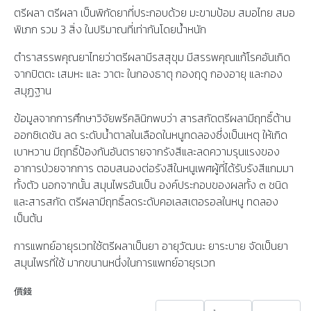
ตรีผลา ตรีผลา เป็นพิกัดยาที่ประกอบด้วย มะขามป้อม สมอไทย สมอ
พิเภก รวม 3 สิ่ง ในปริมาณที่เท่ากันโดยน้ำหนัก
ตำราสรรพคุณยาไทยว่าตรีผลามีรสสุขุม มีสรรพคุณแก้โรคอันเกิด
จากปิตตะ เสมหะ และ วาตะ ในกองธาตุ กองฤดู กองอายุ และกอง
สมุฏฐาน
ข้อมูลจากการศึกษาวิจัยพรีคลินิกพบว่า สารสกัดตรีผลามีฤทธิ์ต้าน
ออกซิเดชัน ลด ระดับน้ำตาลในเลือดในหนูทดลองซึ่งเป็นเหตุ ให้เกิด
เบาหวาน มีฤทธิ์ป้องกันอันตรายจากรังสีและลดความรุนแรงของ
อาการป่วยจากการ ตอบสนองต่อรังสีในหนูเพศผู้ที่ได้รับรังสีแกมมา
ทั้งตัว นอกจากนั้น สมุนไพรอันเป็น องค์ประกอบของผลทั้ง ๓ ชนิด
และสารสกัด ตรีผลามีฤทธิ์ลดระดับคอเลสเตอรอลในหนู ทดลอง
เป็นต้น
การแพทย์อายุรเวทใช้ตรีผลาเป็นยา อายุวัฒนะ ยาระบาย จัดเป็นยา
สมุนไพรที่ใช้ มากขนานหนึ่งในการแพทย์อายุรเวท
價錢