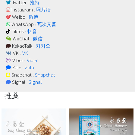
Twitter :
推特
Instagram :
照片牆
Weibo :
微博
WhatsApp :
瓦次艾普
Tiktok :
抖音
WeChat :
微信
KakaoTalk :
카카오
VK :
VK
Viber :
Viber
Zalo :
Zalo
Snapchat :
Snapchat
Signal :
Signal
推薦