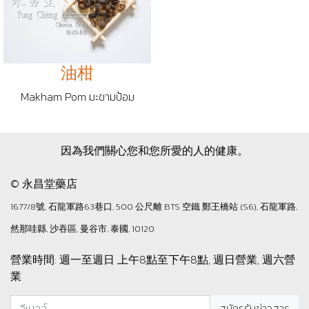
油柑
Makham Pom มะขามป้อม
因為我們關心您和您所愛的人的健康。
© 永昌堂藥店
1677/8號, 石龍軍路63巷口, 500 公尺離 BTS 空鐵 鄭王橋站 (S6), 石龍軍路,
然那哇縣, 沙吞區, 曼谷市, 泰國, 10120
營業時間: 週一至週日 上午8點至下午8點, 週日營業, 週六營
業