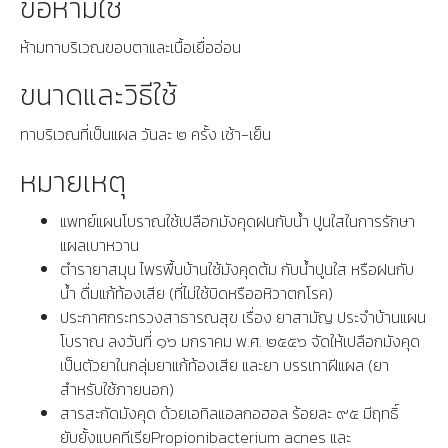
ข้อห้ามใช้
ห้ามทาบริเวณขอบตาและเนื้อเยื่ออ่อน
ขนาดและวิธีใช้
ทาบริเวณที่เป็นแผล วันละ ๒ ครั้ง เช้า-เย็น
หมายเหตุ
แพทย์แผนโบราณใช้เปลือกมังคุดฝนกับน้ำ ปูนใสในการรักษา
แผลเบาหวาน
ตำรายาสมุน ไพรพื้นบ้านใช้มังคุดต้ม กับน้ำปูนใส หรือฝนกับ
น้ำ ดื่มแก้ท้องเสีย (ที่ไม่ใช้บิดหรืออหิวาตกโรค)
ประกาศกระทรวงสาธารณสุข เรื่อง ยาสามัญ ประจำบ้านแผน
โบราณ ลงวันที่ ๑๖ มกราคม พ.ศ. ๒๕๕๖ จัดให้เปลือกมังคุด
เป็นตัวยาในกลุ่มยาแก้ท้องเสีย และยา บรรเทาฝีแผล (ยา
สำหรับใช้ภายนอก)
สารสะกัดมังคุด ด้วยเอทิลแอลกอฮอล ร้อยละ ๙๕ มีฤทธิ์
ยับยั้งแบคทีเรียPropionibacterium acnes และ