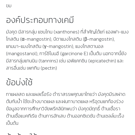
ขม
องค์ประกอบทางเคมี
มังคุด มีสารกลุ่ม แซนโทน (xanthones) ที่สำคัญได้แก่ แอลฟา-แมง
โกสติน (α-mangostin), บีตาแมงโกสติน (β-mangostin),
แกมมา-แมงโกสติน (γ-mangostin), แมงโกสตานอล
(mangostanol), การ์ซิโนนอี (garcinone E) เป็นต้น นอกจากนี้ยัง
มีสารกลุ่มแทนนิน (tannins) เช่น เอพิแคทชิน (epicatechin) และ
สารอื่นเช่น เพกทิน (pectin)
ข้อบ่งใช้
ทาแผลสด และแผลเรื้อรัง ตำราสรรพคุณยาไทยว่า มังคุดมีรสฝาด
ต้มกับน้ำ ใช้ชะล้างบาดแผล และฝนทาบาดแผล หรือุดมแกท้องร่วง
ข้อมูลจากการศึกษาวิจัยพรีคลินิกพบว่า มังคุดมีฤทธิ์ ต้านเชื้อรา
ต้านเชื้อแบคทีเรีย ต้านการอักเสบ ต้านออกซิเดชัน ต้านเซลล์มะเร็ง
เป็นต้น