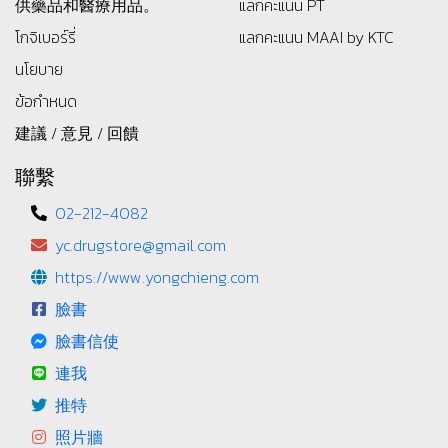
供藥品和醫療用品。
แลกคะแนน PT
โกจิเบอร์รี่
แลกคะแนน MAAI by KTC
นโยบาย
ข้อกำหนด
建議 / 意見 / 回饋
聯繫
02-212-4082
yc.drugstore@gmail.com
https://www.yongchieng.com
臉書
臉書信使
連我
推特
照片牆