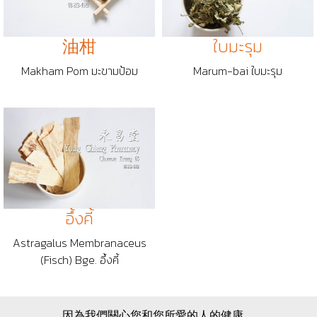
油柑
ใบมะรุม
Makham Pom มะขามป้อม
Marum-bai ใบมะรุม
อึ้งคี้
Astragalus Membranaceus
(Fisch) Bge. อึ้งคี้
因為我們關心您和您所愛的人的健康。