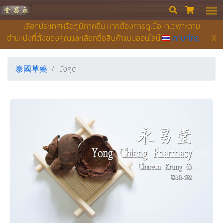
永昌堂藥店


เลือกประเทศหรือภูมิภาคอื่น หากต้องการดูเนื้อหาเฉพาะตาม
ตำแหน่งที่ตั้งของคุณและเลือกซื้อสินค้าแบบออนไลน์
ภาษาไทย
X
泰國草藥
มังคุด