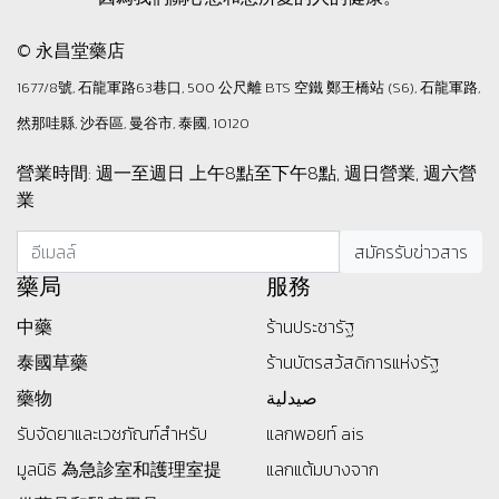
© 永昌堂藥店
1677/8號, 石龍軍路63巷口, 500 公尺離 BTS 空鐵 鄭王橋站 (S6), 石龍軍路,
然那哇縣, 沙吞區, 曼谷市, 泰國, 10120
營業時間: 週一至週日 上午8點至下午8點, 週日營業, 週六營
業
藥局
服務
中藥
ร้านประชารัฐ
泰國草藥
ร้านบัตรสว้สดิการแห่งรัฐ
藥物
صيدلية
รับจัดยาและเวชภัณฑ์สำหรับ
แลกพอยท์ ais
มูลนิธิ
為急診室和護理室提
แลกแต้มบางจาก