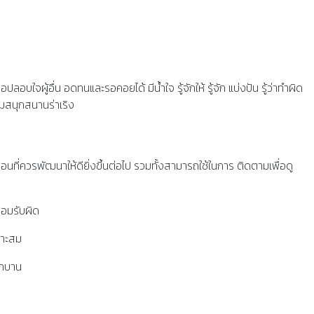
จผู้อื่น อดทนและรอคอยได้ มีนํ้าใจ รู้จักให้ รู้จัก แบ่งปัน รู้ว่าทำผิด
มสนุกสนานร่าเริง
่ควรพัฒนาให้ดียิ่งขึ้นต่อไป รวมทั้งสามารถใช้ในการ ติดตามเพื่อดู
ยอมรับผิด
มาะสม
ิกบาน