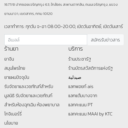
1677/8 ปากซอยเจริญกรุง 63, ใกล้bts สะพานตากสิน, ถนนเจริญกรุง, แขวง
ยานนาวา, เขตสาทร, กทม 10120
เวลาทำการ: ทุกวัน จ-อา 08:00-20:00, เปิดวันอาทิตย์, เปิดวันเสาร์
ร้านยา
บริการ
ยาจีน
ร้านประชารัฐ
สมุนไพรไทย
ร้านบัตรสว้สดิการแห่งรัฐ
ยาแผนปัจจุบัน
صيدلية
รับจัดยาและเวชภัณฑ์สำหรับ
แลกพอยท์ ais
มูลนิธิ
รับจัดยาและเวชภัณฑ์
แลกแต้มบางจาก
สำหรับห้องฉุกเฉิน ห้องพยาบาล
แลกคะแนน PT
โกจิเบอร์รี่
แลกคะแนน MAAI by KTC
นโยบาย