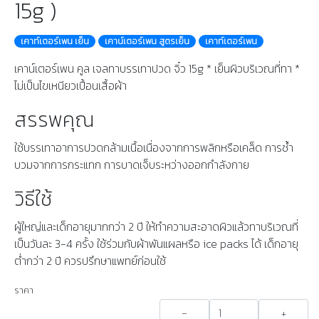
15g )
เคาท์เตอร์เพน เย็น
เคาน์เตอร์เพน สูตรเย็น
เคาท์เตอร์เพน
เคาน์เตอร์เพน คูล เจลทาบรรเทาปวด จิ๋ว 15g * เย็นผิวบริเวณที่ทา *
ไม่เป็นไขเหนียวเปื้อนเสื้อผ้า
สรรพคุณ
ใช้บรรเทาอาการปวดกล้ามเนื้อเนื่องจากการพลิกหรือเคล็ด การช้ำ
บวมจากการกระแทก การบาดเจ็บระหว่างออกกำลังกาย
วิธีใช้
ผู้ใหญ่และเด็กอายุมากกว่า 2 ปี ให้ทำความสะอาดผิวแล้วทาบริเวณที่
เป็นวันละ 3-4 ครั้ง ใช้ร่วมกับผ้าพันแผลหรือ ice packs ได้ เด็กอายุ
ต่ำกว่า 2 ปี ควรปรึกษาแพทย์ก่อนใช้
ราคา
-
+