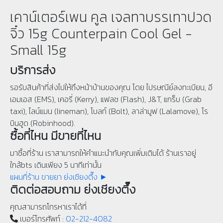
เคาน์เตอร์เพน คูล เจลทาบรรเทาปวด
จิ๋ว 15g Counterpain Cool Gel -
Small 15g
บริการส่ง
รอรับสินค้าที่ส่งไปให้ถึงหน้าบ้านของคุณ โดย ไปรษณีย์ลงทะเบียน, อี
เอมเอส (EMS), เคอรี่ (Kerry), แฟลช (Flash), J&T, แกร็บ (Grab
taxi), ไลน์แมน (lineman), โบลท์ (Bolt), ลาล่ามูฟ (Lalamove), โร
บินฮูด (Robinhood).
ซื้อที่ไหน มีขายที่ไหน
มาซื้อที่ร้าน เราสามารถให้คำแนะนำกับคุณเพิ่มเติมได้ ร้านเราอยู่
ใกล้bts เดินเพียง 5 นาทีเท่านั้น
แผนที่ร้าน ขายยา ย่งเชียงตึ๊ง ►
ติดต่อสอบถาม ย่งเชียงตึ๊ง
คุณสามารถโทรหาเราได้ที่
เบอร์โทรศัพท์ :
02-212-4082