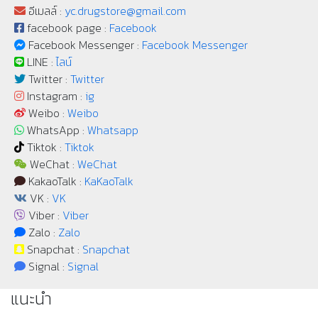
อีเมลล์ :
yc.drugstore@gmail.com
facebook page :
Facebook
Facebook Messenger :
Facebook Messenger
LINE :
ไลน์
Twitter :
Twitter
Instagram :
ig
Weibo :
Weibo
WhatsApp :
Whatsapp
Tiktok :
Tiktok
WeChat :
WeChat
KakaoTalk :
KaKaoTalk
VK :
VK
Viber :
Viber
Zalo :
Zalo
Snapchat :
Snapchat
Signal :
Signal
แนะนำ