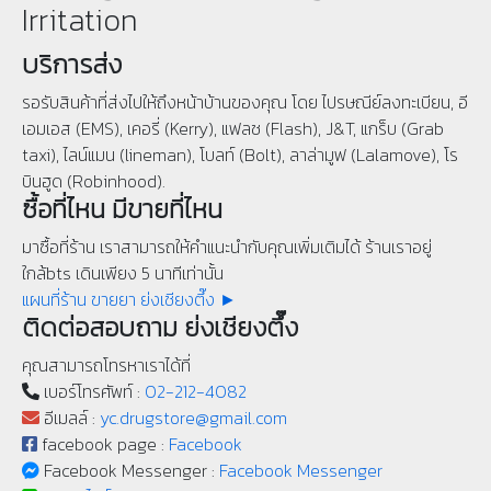
Irritation
บริการส่ง
รอรับสินค้าที่ส่งไปให้ถึงหน้าบ้านของคุณ โดย ไปรษณีย์ลงทะเบียน, อี
เอมเอส (EMS), เคอรี่ (Kerry), แฟลช (Flash), J&T, แกร็บ (Grab
taxi), ไลน์แมน (lineman), โบลท์ (Bolt), ลาล่ามูฟ (Lalamove), โร
บินฮูด (Robinhood).
ซื้อที่ไหน มีขายที่ไหน
มาซื้อที่ร้าน เราสามารถให้คำแนะนำกับคุณเพิ่มเติมได้ ร้านเราอยู่
ใกล้bts เดินเพียง 5 นาทีเท่านั้น
แผนที่ร้าน ขายยา ย่งเชียงตึ๊ง ►
ติดต่อสอบถาม ย่งเชียงตึ๊ง
คุณสามารถโทรหาเราได้ที่
เบอร์โทรศัพท์ :
02-212-4082
อีเมลล์ :
yc.drugstore@gmail.com
facebook page :
Facebook
Facebook Messenger :
Facebook Messenger