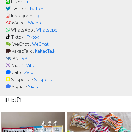
LINE :
ไลน์
Twitter :
Twitter
Instagram :
ig
Weibo :
Weibo
WhatsApp :
Whatsapp
Tiktok :
Tiktok
WeChat :
WeChat
KakaoTalk :
KaKaoTalk
VK :
VK
Viber :
Viber
Zalo :
Zalo
Snapchat :
Snapchat
Signal :
Signal
แนะนำ