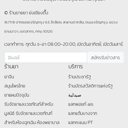
© ร้านขายยา ย่งเชียงตึ๊ง
1677/8 ปากซอยเจริญกรุง 63, ใกล้bts สะพานตากสิน, ถนนเจริญกรุง, แขวง
ยานนาวา, เขตสาทร, กทม 10120
เวลาทำการ: ทุกวัน จ-อา 08:00-20:00, เปิดวันอาทิตย์, เปิดวันเสาร์
ร้านยา
บริการ
ยาจีน
ร้านประชารัฐ
สมุนไพรไทย
ร้านบัตรสว้สดิการแห่งรัฐ
ยาแผนปัจจุบัน
صيدلية
รับจัดยาและเวชภัณฑ์สำหรับ
แลกพอยท์ ais
มูลนิธิ
รับจัดยาและเวชภัณฑ์
แลกแต้มบางจาก
สำหรับห้องฉุกเฉิน ห้องพยาบาล
แลกคะแนน PT