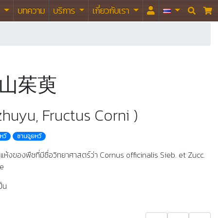
า
บทความ
บริการ
เกี่ยวกับเรา


ยู้ 山茱萸
huyu, Fructus Corni )
หวี
ซานจูยหวี
สุกแห้งของพืชที่มีชื่อวิทยาศาสตร์ว่า Cornus officinalis Sieb. et Zucc.
ae
ป็น