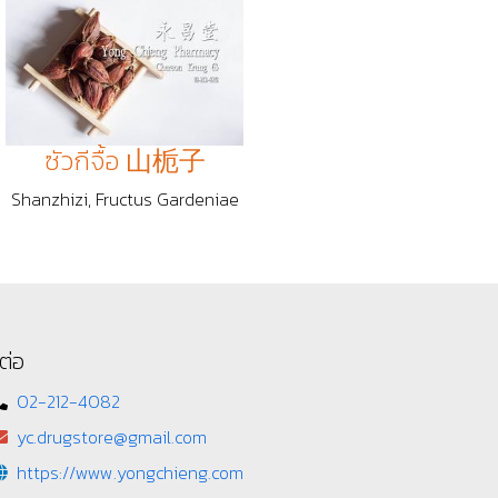
ซัวกีจื้อ 山栀子
Shanzhizi, Fructus Gardeniae
ต่อ
02-212-4082
yc.drugstore@gmail.com
https://www.yongchieng.com