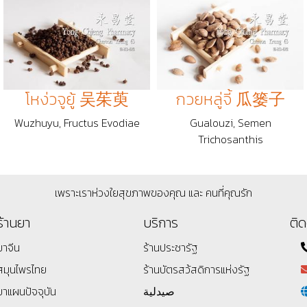
โหง่วจูยู้ 吴茱萸
กวยหลู่จี้ 瓜篓子
Wuzhuyu, Fructus Evodiae
Gualouzi, Semen
Trichosanthis
เพราะเราห่วงใยสุขภาพของคุณ และ คนที่คุณรัก
ร้านยา
บริการ
ติด
ยาจีน
ร้านประชารัฐ
สมุนไพรไทย
ร้านบัตรสว้สดิการแห่งรัฐ
ยาแผนปัจจุบัน
صيدلية