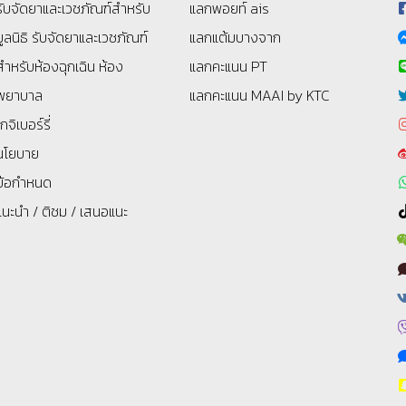
รับจัดยาและเวชภัณฑ์สำหรับ
แลกพอยท์ ais
มูลนิธิ
รับจัดยาและเวชภัณฑ์
แลกแต้มบางจาก
สำหรับห้องฉุกเฉิน ห้อง
แลกคะแนน PT
พยาบาล
แลกคะแนน MAAI by KTC
โกจิเบอร์รี่
นโยบาย
ข้อกำหนด
แนะนำ / ติชม / เสนอแนะ