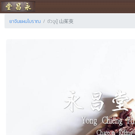
ร้านขายยา ย่งเชียงตึ๊ง
ยาจีนแผนโบราณ
ซัวจูยู้ 山茱萸