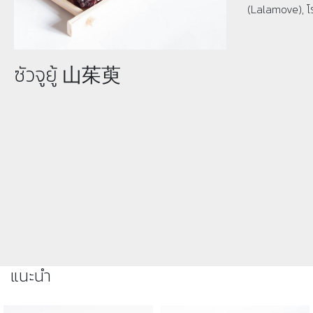
(Lalamove), โ
ซัวจูยู้ 山茱萸
แนะนำ