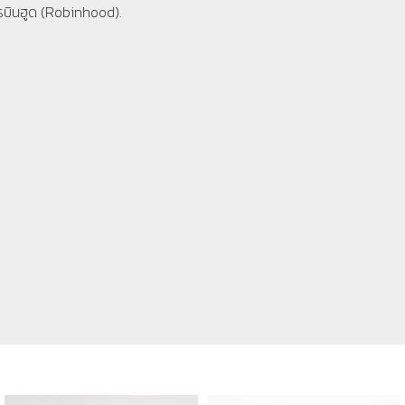
รบินฮูด (Robinhood).