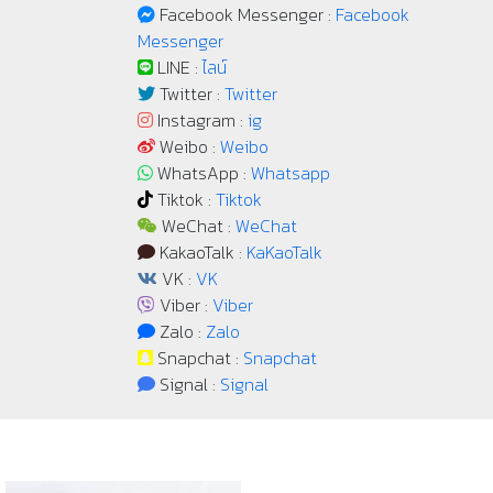
Facebook Messenger :
Facebook
Messenger
LINE :
ไลน์
Twitter :
Twitter
Instagram :
ig
Weibo :
Weibo
WhatsApp :
Whatsapp
Tiktok :
Tiktok
WeChat :
WeChat
KakaoTalk :
KaKaoTalk
VK :
VK
Viber :
Viber
Zalo :
Zalo
Snapchat :
Snapchat
Signal :
Signal