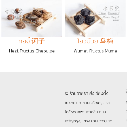
คอจี้ 诃子
โอวบ๊วย 乌梅
Hezi, Fructus Chebulae
Wumei, Fructus Mume
© ร้านขายยา ย่งเชียงตึ๊ง
1677/8 ปากซอยเจริญกรุง 63,
ใกล้bts สะพานตากสิน, ถนน
เจริญกรุง, แขวง ยานนาวา, เขต