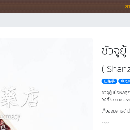
ย
ซัวจู
( Shanz
山茱芋
ซันจูย
ซัวจูยู้ เนื้อผล
วงศ์ Cornace
เก็บออมสารจำเ
ราคา