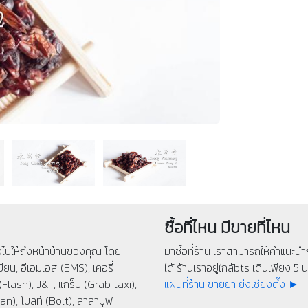
ซื้อที่ไหน มีขายที่ไหน
่งไปให้ถึงหน้าบ้านของคุณ โดย
มาซื้อที่ร้าน เราสามารถให้คำแนะนำก
ียน, อีเอมเอส (EMS), เคอรี่
ได้ ร้านเราอยู่ใกล้bts เดินเพียง 5 นา
(Flash), J&T, แกร็บ (Grab taxi),
แผนที่ร้าน ขายยา ย่งเชียงตึ๊ง ►
n), โบลท์ (Bolt), ลาล่ามูฟ