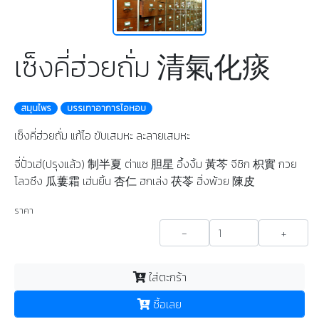
เซ็งคี่ฮ่วยถั่ม 清氣化痰
สมุนไพร
บรรเทาอาการไอหอบ
เซ็งคี่ฮ่วยถั่ม แก้ไอ ขับเสมหะ ละลายเสมหะ
จี่ปั่วเฮ่(ปรุงแล้ว) 制半夏 ต่าแซ 胆星 อึ้งงิ้ม 黃芩 จีซิก 枳實 กวย
โลวซึง 瓜蔞霜 เฮ่นยิ้น 杏仁 ฮกเล่ง 茯苓 ฮิ่งพ้วย 陳皮
ราคา
-
+
ใส่ตะกร้า
ซื้อเลย