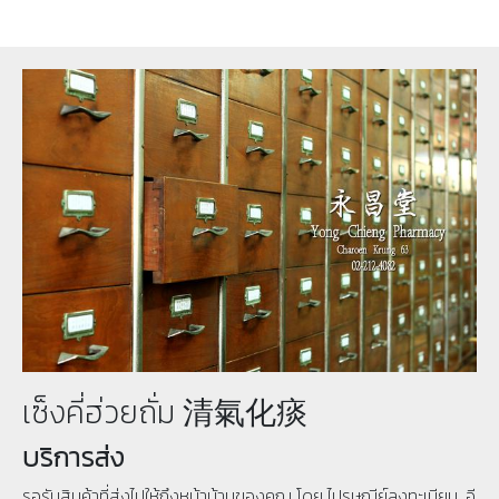
เซ็งคี่ฮ่วยถั่ม 清氣化痰
บริการส่ง
รอรับสินค้าที่ส่งไปให้ถึงหน้าบ้านของคุณ โดย ไปรษณีย์ลงทะเบียน, อี