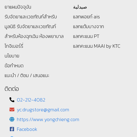
ยาแผนปัจจุบัน
صيدلية
รับจัดยาและเวชภัณฑ์สำหรับ
แลกพอยท์ ais
มูลนิธิ
รับจัดยาและเวชภัณฑ์
แลกแต้มบางจาก
สำหรับห้องฉุกเฉิน ห้องพยาบาล
แลกคะแนน PT
โกจิเบอร์รี่
แลกคะแนน MAAI by KTC
นโยบาย
ข้อกำหนด
แนะนำ / ติชม / เสนอแนะ
ติดต่อ
02-212-4082
yc.drugstore@gmail.com
https://www.yongchieng.com
Facebook