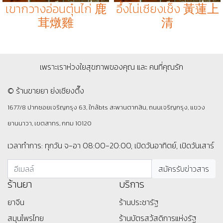
เขากวางอ่อนตุ๋นไก่ 鹿
อึ้งไน่เซียงเช็ง 黃蓮上
茸燉雞
清
เพราะเราห่วงใยสุขภาพของคุณ และ คนที่คุณรัก
© ร้านขายยา ย่งเชียงตึ๊ง
1677/8 ปากซอยเจริญกรุง 63, ใกล้bts สะพานตากสิน, ถนนเจริญกรุง, แขวง
ยานนาวา, เขตสาทร, กทม 10120
เวลาทำการ: ทุกวัน จ-อา 08:00-20:00, เปิดวันอาทิตย์, เปิดวันเสาร์
ร้านยา
บริการ
ยาจีน
ร้านประชารัฐ
สมุนไพรไทย
ร้านบัตรสว้สดิการแห่งรัฐ