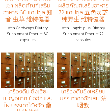
เช่า ผลิตภัณฑ์เสริม
ผลิตภัณฑ์เสริมอาหาร
อาหาร 60 แคปซูล 知
72 แคปซูล 五色灵芝
音 虫草 维特健器
纯野生 维特健器
Vita Cordyceps Dietary
Vita Lingzhi plus, Dietary
Supplement Product 60
Supplement Product 72
capsules
capsules
เครื่องดื่ม ซึงเฮียะ
เครื่องดื่มชิงเหยียน
เบญจมาศ ป่อฮ่อ และ
บรรเทาคออักเสบ 清
ไผ่ บรรเทาไข้หวัด 桑
咽飲