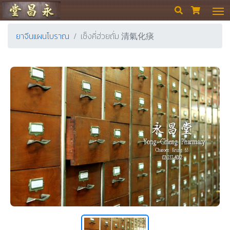
ร้านขายยา ย่งเชียงตึ๊ง


ยาจีนแผนโบราณ
เซ็งคี่ฮ่วยถั่ม 清氣化痰