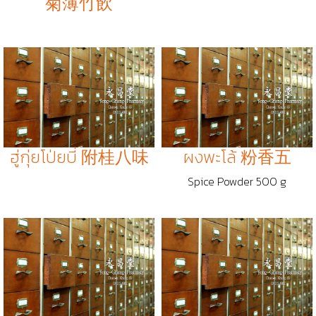
菊薄竹飲
ฮู่กุ่ยโป่ยบี่ 附桂八味
ผงพะโล้ 粉香五
Spice Powder 500 g