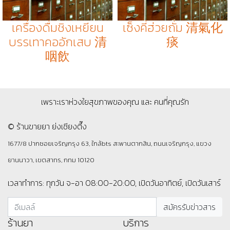
เครื่องดื่มชิงเหยียน
เซ็งคี่ฮ่วยถั่ม 清氣化
บรรเทาคออักเสบ 清
痰
咽飲
เพราะเราห่วงใยสุขภาพของคุณ และ คนที่คุณรัก
© ร้านขายยา ย่งเชียงตึ๊ง
1677/8 ปากซอยเจริญกรุง 63, ใกล้bts สะพานตากสิน, ถนนเจริญกรุง, แขวง
ยานนาวา, เขตสาทร, กทม 10120
เวลาทำการ: ทุกวัน จ-อา 08:00-20:00, เปิดวันอาทิตย์, เปิดวันเสาร์
ร้านยา
บริการ