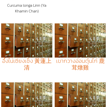
Curcuma longa Linn (Ya
Khamin Chan)
อึ้งไน่เซียงเช็ง 黃蓮上
เขากวางอ่อนตุ๋นไก่ 鹿
清
茸燉雞