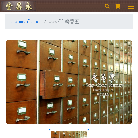
ร้านขายยา ย่งเชียงตึ๊ง


ยาจีนแผนโบราณ
ผงพะโล้ 粉香五