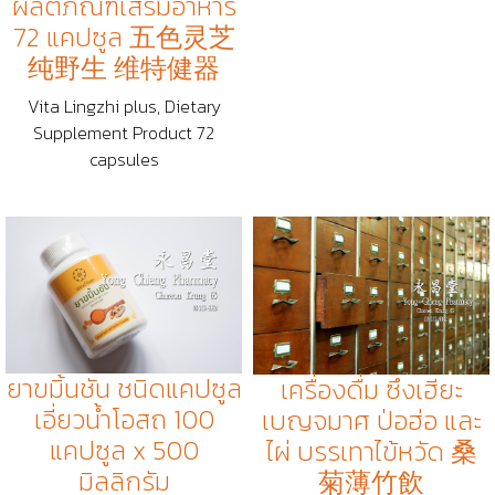
ผลิตภัณฑ์เสริมอาหาร
72 แคปซูล 五色灵芝
纯野生 维特健器
Vita Lingzhi plus, Dietary
Supplement Product 72
capsules
ยาขมิ้นชัน ชนิดแคปซูล
เครื่องดื่ม ซึงเฮียะ
เอี่ยวน้ำโอสถ 100
เบญจมาศ ป่อฮ่อ และ
แคปซูล x 500
ไผ่ บรรเทาไข้หวัด 桑
มิลลิกรัม
菊薄竹飲