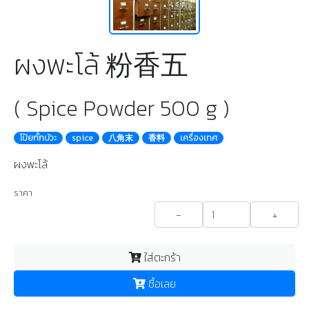
ผงพะโล้ 粉香五
( Spice Powder 500 g )
โป้ยกั้กบัวะ
spice
八角末
香料
เครื่องเทศ
ผงพะโล้
ราคา
-
+
ใส่ตะกร้า
ซื้อเลย