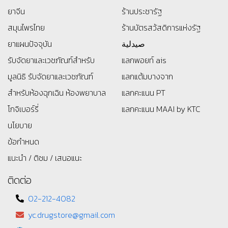
ยาจีน
ร้านประชารัฐ
สมุนไพรไทย
ร้านบัตรสว้สดิการแห่งรัฐ
ยาแผนปัจจุบัน
صيدلية
รับจัดยาและเวชภัณฑ์สำหรับ
แลกพอยท์ ais
มูลนิธิ
รับจัดยาและเวชภัณฑ์
แลกแต้มบางจาก
สำหรับห้องฉุกเฉิน ห้องพยาบาล
แลกคะแนน PT
โกจิเบอร์รี่
แลกคะแนน MAAI by KTC
นโยบาย
ข้อกำหนด
แนะนำ / ติชม / เสนอแนะ
ติดต่อ
02-212-4082
yc.drugstore@gmail.com